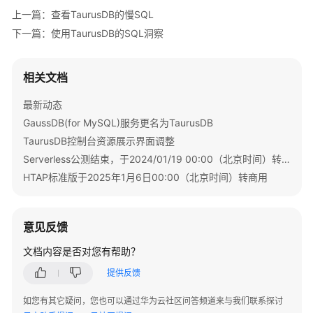
迁
上一篇：查看TaurusDB的慢SQL
移
下一篇：使用TaurusDB的SQL洞察
实
例
相关文档
管
理
最新动态
GaussDB(for MySQL)服务更名为TaurusDB
版
TaurusDB控制台资源展示界面调整
本
Serverless公测结束，于2024/01/19 00:00（北京时间）转商用
升
级
HTAP标准版于2025年1月6日00:00（北京时间）转商用
数
据
意见反馈
备
文档内容是否对您有帮助？
份
提供反馈
数
据
如您有其它疑问，您也可以通过华为云社区问答频道来与我们联系探讨