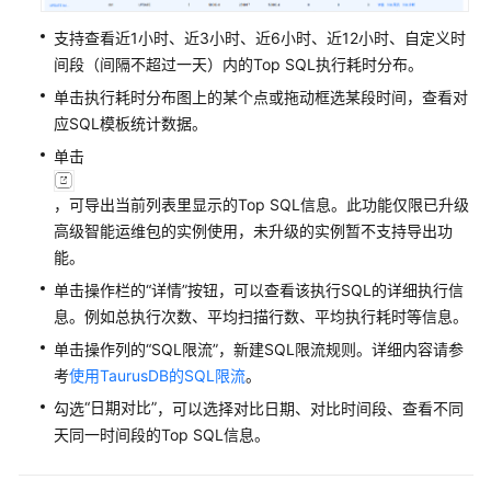
限
支持查看近1小时、近3小时、近6小时、近12小时、自定义时
购
间段（间隔不超过一天）内的Top SQL执行耗时分布。
买
单击执行耗时分布图上的某个点或拖动框选某段时间，查看对
实
应SQL模板统计数据。
例
单击
连
接
，可导出当前列表里显示的Top SQL信息。此功能仅限已升级
实
高级智能运维包的实例使用，未升级的实例暂不支持导出功
例
能。
单击操作栏的“详情”按钮，可以查看该执行SQL的详细执行信
使
息。例如总执行次数、平均扫描行数、平均执行耗时等信息。
用
单击操作列的“SQL限流”，新建SQL限流规则。详细内容请参
数
据
考
使用TaurusDB的SQL限流
。
库
“日期对比”
勾选
，可以选择对比日期、对比时间段、查看不同
天同一时间段的Top SQL信息。
数
据