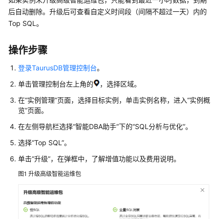
产
后自动删除。升级后可查看自定义时间段（间隔不超过一天）内的
品
Top SQL。
介
绍
操作步骤
计
登录TaurusDB管理控制台
。
费
说
单击管理控制台左上角的
，选择区域。
明
在“实例管理”页面，选择目标实例，单击实例名称，进入“实例概
览”页面。
快
速
在左侧导航栏选择“智能DBA助手”下的“SQL分析与优化”。
入
选择“Top SQL”。
门
单击“升级”，在弹框中，了解增值功能以及费用说明。
内
图1
升级高级智能运维包
核
介
绍