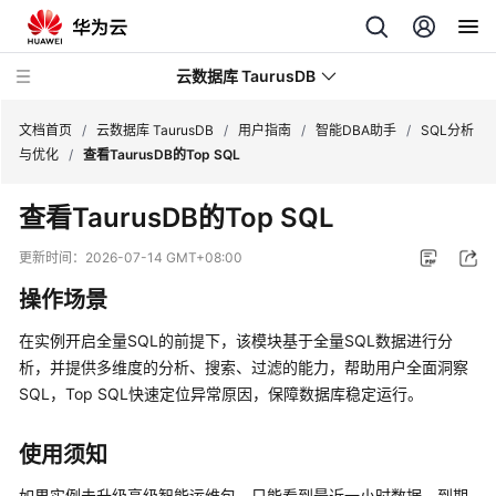
云数据库 TaurusDB
文档首页
/
云数据库 TaurusDB
/
用户指南
/
智能DBA助手
/
SQL分析
与优化
/
查看TaurusDB的Top SQL
查看
TaurusDB
的Top SQL
最
更新时间：
2026-07-14 GMT+08:00
新
操作场景
动
态
在实例开启全量SQL的前提下，该模块基于全量SQL数据进行分
析，并提供多维度的分析、搜索、过滤的能力，帮助用户全面洞察
服
SQL，Top SQL快速定位异常原因，保障数据库稳定运行。
务
公
使用须知
告
如果实例未升级高级智能运维包，只能看到最近一小时数据，到期