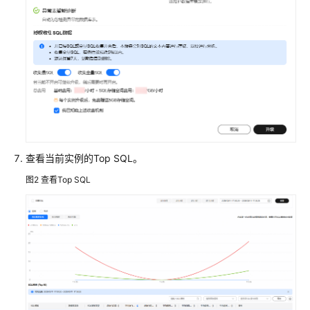
用
户
指
南
选
型
建
议
查看当前实例的Top SQL。
通
过
图2
查看Top SQL
IAM
授
予
使
用
TaurusDB
的
权