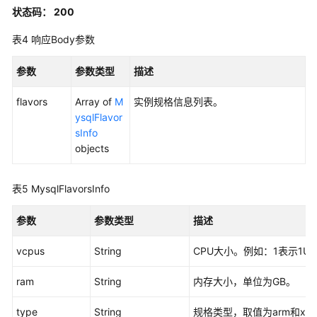
和
状态码： 200
授
权
表4
响应Body参数
项
参数
参数类型
描述
附
flavors
录
Array of
M
实例规格信息列表。
ysqlFlavor
sInfo
历
objects
史
API
表5
MysqlFlavorsInfo
查
询
参数
参数类型
描述
数
据
vcpus
String
CPU大小。例如：1表示1U
库
引
ram
String
内存大小，单位为GB。
擎
的
type
String
规格类型，取值为arm和x8