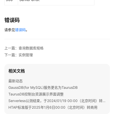
视
频
帮
助
错误码
文
请参见
错误码
。
档
下
载
上一篇：查询数据库规格
下一篇：实例管理
通
用
相关文档
参
考
最新动态
GaussDB(for MySQL)服务更名为TaurusDB
产
TaurusDB控制台资源展示界面调整
品
Serverless公测结束，于2024/01/19 00:00（北京时间）转商用
术
HTAP标准版于2025年1月6日00:00（北京时间）转商用
语