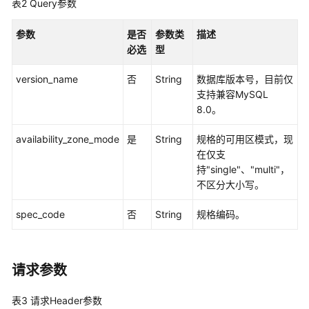
表2
Query参数
用
户
参数
是否
参数类
描述
指
必选
型
南
version_name
否
String
数据库版本号，目前仅
最
支持兼容MySQL
佳
8.0。
实
践
availability_zone_mode
是
String
规格的可用区模式，现
在仅支
性
持"single"、"multi"，
能
不区分大小写。
白
皮
spec_code
否
String
规格编码。
书
API
请求参数
参
考
表3
请求Header参数