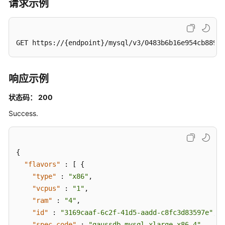
请求示例
数
据
库
GET https://{endpoint}/mysql/v3/0483b6b16e954cb88930
代
理
响应示例
日
志
状态码： 200
管
Success.
理
获
取
{
任
"flavors"
:
[
{
务
"type"
:
"x86"
,
信
"vcpus"
:
"1"
,
息
"ram"
:
"4"
,
"id"
:
"3169caaf-6c2f-41d5-aadd-c8fc3d83597e"
,
SDK
"spec_code"
:
"gaussdb.mysql.xlarge.x86.4"
,