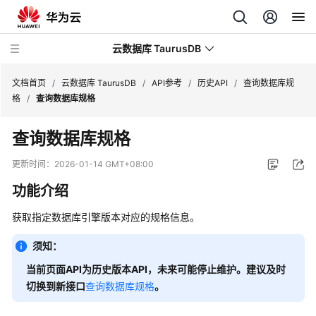
云数据库 TaurusDB
文档首页
/
云数据库 TaurusDB
/
API参考
/
历史API
/
查询数据库规
格
/
查询数据库规格
查询数据库规格
最
更新时间：
2026-01-14 GMT+08:00
新
功能介绍
动
态
获取指定数据库引擎版本对应的规格信息。
服
须知：
务
当前页面API为历史版本API，未来可能停止维护。建议及时
公
切换到新接口
查询数据库规格
。
告