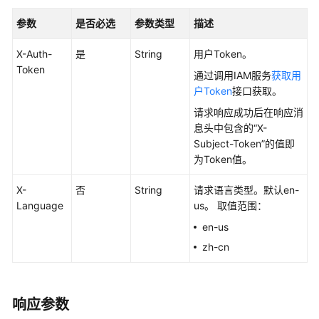
使
用
参数
是否必选
参数类型
描述
前
X-Auth-
必
是
String
用户Token。
Token
读
通过调用IAM服务
获取用
户Token
接口获取。
API
请求响应成功后在响应消
概
息头中包含的“X-
览
Subject-Token”的值即
为Token值。
如
何
X-
否
String
请求语言类型。默认en-
调
Language
us。 取值范围：
用
en-us
API
zh-cn
API
权
响应参数
限