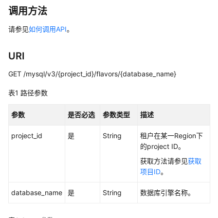
产
调用方法
品
介
请参见
如何调用API
。
绍
URI
计
费
GET /mysql/v3/{project_id}/flavors/{database_name}
说
明
表1
路径参数
快
参数
是否必选
参数类型
描述
速
入
project_id
是
String
租户在某一Region下
门
的project ID。
获取方法请参见
获取
内
项目ID
。
核
介
database_name
是
String
数据库引擎名称。
绍