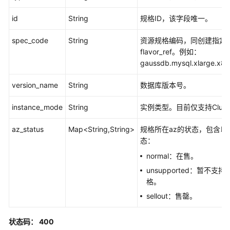
版
本
id
String
规格ID，该字段唯一。
查
spec_code
String
资源规格编码，同创建指定
询
flavor_ref。例如：
数
gaussdb.mysql.xlarge.x8
据
库
version_name
String
数据库版本号。
规
格
instance_mode
String
实例类型。目前仅支持Clust
az_status
Map<String,String>
规格所在az的状态，包含以
查
态：
询
数
normal：在售。
据
unsupported：暂不支持
库
格。
规
sellout：售罄。
格
状态码： 400
实