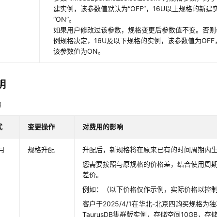
建实例，该参数值默认为
“OFF”
，16U以上规格的新建
“ON”
。
如果用户修改过该参数，规格变更后参数值不变。否则
例规格决定，16U及以下规格的实例，该参数值为OFF
该参数值为ON。
明
明
式
变更操作
对费用的影响
月
规格升配
升配后，新规格将在原来已有的时间周期内
您需要按照与原规格的价格差，结合使用周
差价。
例如：（以下价格仅作示例，实际价格以控
客户于2025/4/1在华北-北京四购买规格为独享
TaurusDB集群版实例，存储空间10GB，存