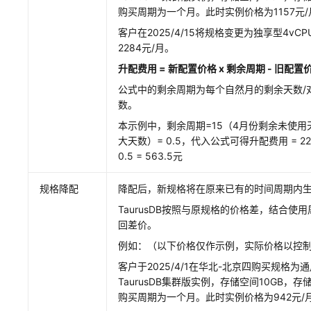
购买周期为一个月。此时实例价格为1157元/
客户在2025/4/15将规格变更为独享型4vCP
2284元/月。
升配费用 = 新配置价格 x 剩余周期 - 旧配置
公式中的剩余周期为每个自然月的剩余天数/
数。
本示例中，剩余周期=15（4月份剩余未使用天
大天数）= 0.5，代入公式可得升配费用 = 2284 x
0.5 = 563.5元
规格降配
降配后，新规格将在原来已有的时间周期内
TaurusDB按照与原规格的价格差，结合使
回差价。
例如：（以下价格仅作示例，实际价格以控
客户于2025/4/1在华北-北京四购买规格为通用
TaurusDB集群版实例，存储空间10GB，存
购买周期为一个月。此时实例价格为942元/