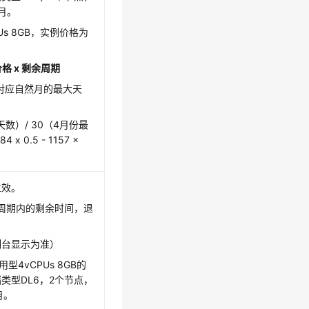
月。
Us 8GB，实例价格为
价格 x 剩余周期
对应自然月的最大天
数）/ 30（4月份最
 0.5 - 1157 x
生效。
用周期内的剩余时间，退
制台显示为准）
型4vCPUs 8GB的
储类型DL6，2个节点，
月。