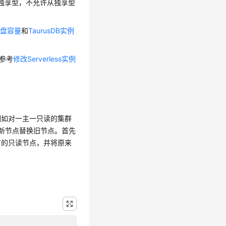
为独享型，不允许从独享型
磁盘容量
和
TaurusDB实例
请参考
修改Serverless实例
例如对一主一只读的集群
新节点替换旧节点。首先
有的只读节点，并将原来