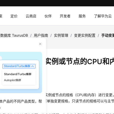
案
定价
云商店
伙伴
开发者
服务
了解华为云
数据库 TaurusDB
/
用户指南
/
实例管理
/
变更实例配置
/
手动变更
格
变更
TaurusDB
实例或节点的CPU和
：
2026-07-14 GMT+08:00
景
业务需要对包年/包月和按需实例或节点的规格（CPU和内存）进行变更
规格变更。主节点和只读节点可单独变更规格，只读节点的规格可以与主
本产品的不同产品类型，帮
。
规格时
同步节点
也会一起变更。