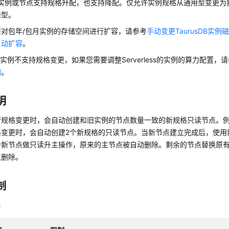
sDB实例或节点支持规格升配，也支持降配。仅允许实例规格从通用型变更
用型。
要对包年/包月实例的存储空间进行扩容，请参考
手动变更TaurusDB实例
自动扩容
。
less实例不支持规格变更，如果您需要调整Serverless的实例的算力配置，
围
。
明
行规格变更时，会自动创建和旧实例的节点数量一致的新规格只读节点。
格变更时，会自动创建2个新规格的只读节点。当新节点建立完成后，使用
个新节点做只读升主操作，原来的主节点被自动删除。剩余的节点替换原
点删除。
制
制