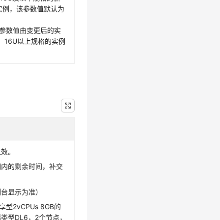
实例，该参数值默认为
参数值由变更后的实
，16U以上规格的实例
生效。
期内的剩余时间，补交
制台显示为准）
型2vCPUs 8GB的
储类型DL6，2个节点，