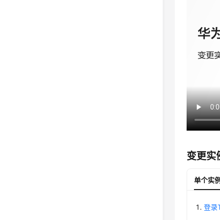
变更实
单个实
登录T