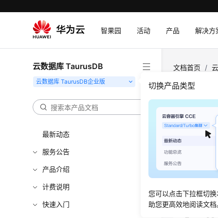
智果园
活动
产品
解决方
云数据库 TaurusDB
文档首页
/
云
CPU和内存规
切换产品类型
手动
最新动态
更新时间
服务公告
操作场
产品介绍
您可以根据
计费说明
进行批量
您可以点击下拉框切换
快速入门
助您更高效地阅读文档
单独变更