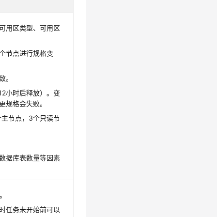
可用区类型、可用区
个节点进行规格变
致。
12小时后释放）。变
更规格会失败。
个主节点，3个只读节
。
数据库表数量等因素
。
时任务未开始前可以