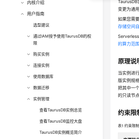
Tauru
内核介绍
变更为通
用户指南
如果您需
选型建议
存储空间
通过IAM授予使用TaurusDB的权
Server
限
的算力范
购买实例
原理说
连接实例
当实例进
使用数据库
版实例规
数据迁移
把其中一
的只读节
实例管理
查看TaurusDB实例总览
约束限
查看TaurusDB监控大盘
表1
约束限
TaurusDB实例概览简介