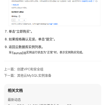
建
TaurusDB
实
例
其
单击“立即购买”。
他
如果规格确认无误，单击“提交”。
云
MySQL
返回云数据库实例列表。
实
当
实例运行状态为“正常”时，表示实例购买完成。
TaurusDB
例
准
备
上一篇：创建VPC和安全组
下一篇：其他云MySQL实例准备
上
云
操
相关文档
作
最新动态
TaurusDB