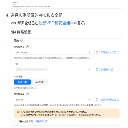
汇
总
选择实例所属的VPC和安全组。
创建VPC和安全组
VPC和安全组已在
中准备好。
ECS
自
图4
网络设置
建
MySQL
迁
移
到
TaurusDB
其
他
云
MySQL
迁
移
到
TaurusDB