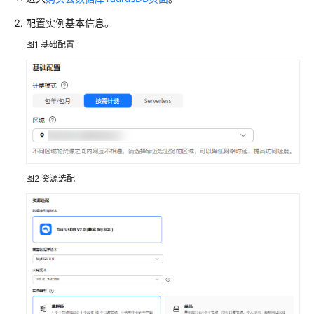
服
配置实例基本信息。
务
公
图1
基础配置
告
产
品
介
绍
计
图2
资源选配
费
说
明
快
速
入
门