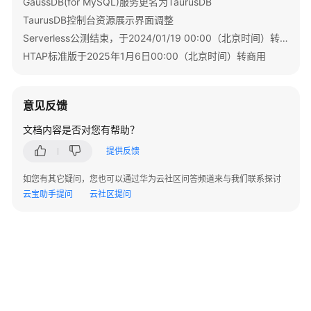
GaussDB(for MySQL)服务更名为TaurusDB
读
TaurusDB控制台资源展示界面调整
写
分
Serverless公测结束，于2024/01/19 00:00（北京时间）转商用
离
HTAP标准版于2025年1月6日00:00（北京时间）转商用
最
佳
实
意见反馈
践
文档内容是否对您有帮助？
TaurusDB
提供反馈
备
份
如您有其它疑问，您也可以通过华为云社区问答频道来与我们联系探讨
恢
云宝助手提问
云社区提问
复
最
佳
实
践
TaurusDB