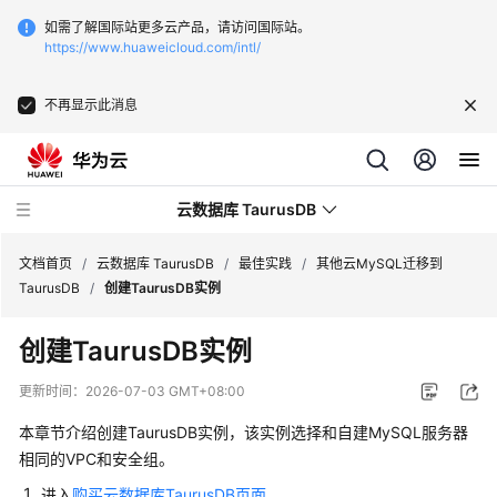
如需了解国际站更多云产品，请访问国际站。
https://www.huaweicloud.com/intl/
不再显示此消息
云数据库 TaurusDB
文档首页
/
云数据库 TaurusDB
/
最佳实践
/
其他云MySQL迁移到
TaurusDB
/
创建TaurusDB实例
创建
TaurusDB
实例
最
更新时间：
2026-07-03 GMT+08:00
新
本章节介绍创建
TaurusDB
实例，该实例选择和自建MySQL服务器
动
相同的VPC和安全组。
态
进入
购买云数据库TaurusDB页面
。