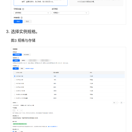
内
核
介
绍
选择实例规格。
用
图3
规格与存储
户
指
南
最
佳
实
践
TaurusDB
最
佳
实
践