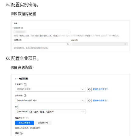
配置实例密码。
方
图5
数据库配置
案
概
述
资
源
规
配置企业项目。
划
图6
高级配置
创
建
VPC
和
安
全
组
创