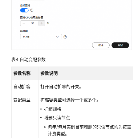
为
集
群
版
实
例
设
置
表4
自动变配参数
TaurusDB
实
参数名称
参数说明
例
的
自动扩容
打开自动扩容的开关。
可
维
变配类型
扩缩容类型可选择一个或多个。
护
扩缩规格
时
增删只读节点
间
段
包年/包月实例目前增删的只读节点均为按需
计费类型。