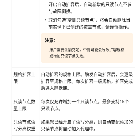
自
开启自动扩容后，自动新增的只读节点不参
定
与故障倒换。
义
取消勾选“增删只读节点”，将会自动删除当
TaurusDB
前实例下已创建的按需节点，请谨慎操作。
实
例
注意：
列
账户需要余额充足，否则可能会导致扩容规格
表
或增加只读节点失败。
项
开
规格扩容上
自动扩容的规格上限。触发自动扩容后，会逐级
启
限
扩容至规格上限。每次扩容一级规格，扩容完成
或
后进入静默期。
关
闭
只读节点数
每次仅允许增加一个只读节点，最多支持15个
TaurusDB
量上限
只读节点。
事
件
只读节点读
如果您已经开启了读写分离，则自动变配添加的
定
写分离权重
只读节点将自动加入代理中。
时