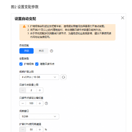
容
图2
设置变配参数
设
置
TaurusDB
实
例
的
读
写
状
态
TaurusDB
单
机
实
例
变
更