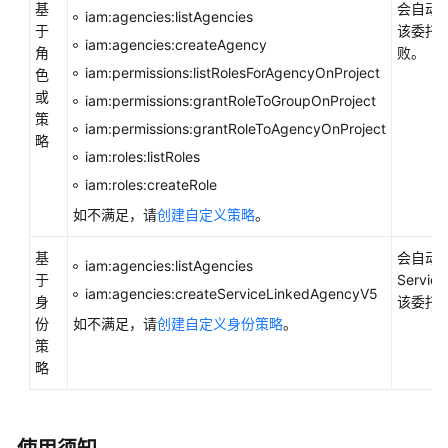
基
会自动创建
内
iam:agencies:listAgencies
于
该委托
核
iam:agencies:createAgency
角
败。
介
iam:permissions:listRolesForAgencyOnProject
色
绍
或
iam:permissions:grantRoleToGroupOnProject
策
用
iam:permissions:grantRoleToAgencyOnProject
略
户
iam:roles:listRoles
指
iam:roles:createRole
南
如不满足，请
创建自定义策略
。
选
基
会自动
型
iam:agencies:listAgencies
于
Servic
建
iam:agencies:createServiceLinkedAgencyV5
身
该委托
议
份
如不满足，请
创建自定义身份策略
。
策
通
略
过
IAM
授
予