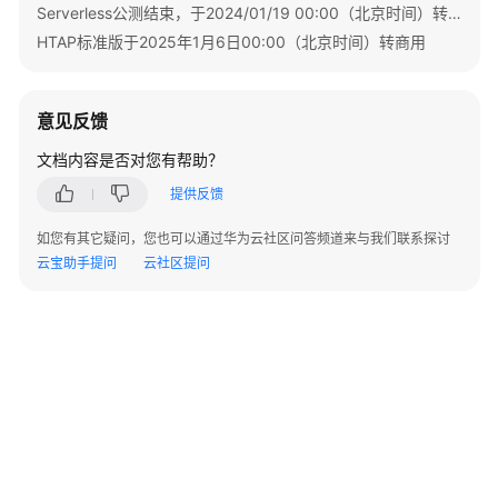
Serverless公测结束，于2024/01/19 00:00（北京时间）转商用
分
HTAP标准版于2025年1月6日00:00（北京时间）转商用
离
HTAP
意见反馈
实
时
文档内容是否对您有帮助？
分
提供反馈
析
（标
如您有其它疑问，您也可以通过华为云社区问答频道来与我们联系探讨
准
云宝助手提问
云社区提问
版）
安
全
与
加
密
参
数