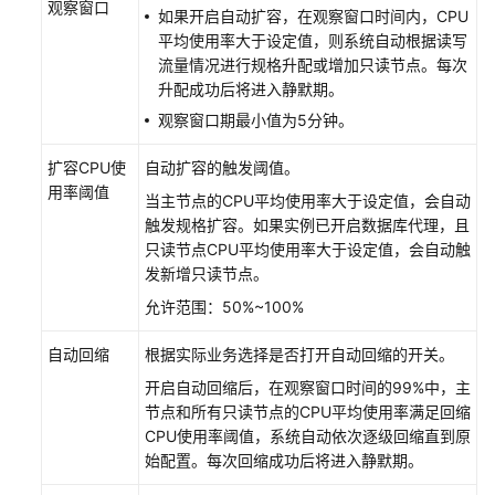
器
观察窗口
如果开启自动扩容，在观察窗口时间内，CPU
平均使用率大于设定值，则系统自动根据读写
TaurusDB
流量情况进行规格升配或增加只读节点。每次
实
升配成功后将进入静默期。
例
观察窗口期最小值为5分钟。
操
作
扩容CPU使
自动扩容的触发阈值。
系
用率阈值
统
当主节点的CPU平均使用率大于设定值，会自动
更
触发规格扩容。如果实例已开启数据库代理，且
新
只读节点CPU平均使用率大于设定值，会自动触
发新增只读节点。
版
允许范围：50%~100%
本
升
自动回缩
根据实际业务选择是否打开自动回缩的开关。
级
开启自动回缩后，在观察窗口时间的99%中，主
节点和所有只读节点的CPU平均使用率满足回缩
数
CPU使用率阈值，系统自动依次逐级回缩直到原
据
始配置。每次回缩成功后将进入静默期。
备