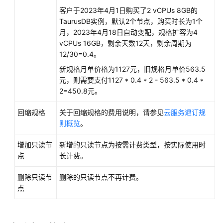
客户于2023年4月1日购买了2 vCPUs 8GB的
查
TaurusDB
实例，默认2个节点，购买时长为1个
看
月，2023年4月18日自动变配，规格扩容为4
TaurusDB
vCPUs 16GB，剩余天数12天，剩余周期为
监
12/30=0.4。
控
新规格月单价格为1127元，旧规格月单价563.5
大
元，则需要支付1127 * 0.4 * 2 - 563.5 * 0.4 *
盘
2=450.8元。
TaurusDB
回缩规格
关于回缩规格的费用说明，请参见
云服务退订规
实
则概览
。
例
概
增加只读节
新增的只读节点为按需计费类型，按实际使用时
览
点
长计费。
简
介
删除只读节
删除的只读节点不再计费。
点
实
例
生