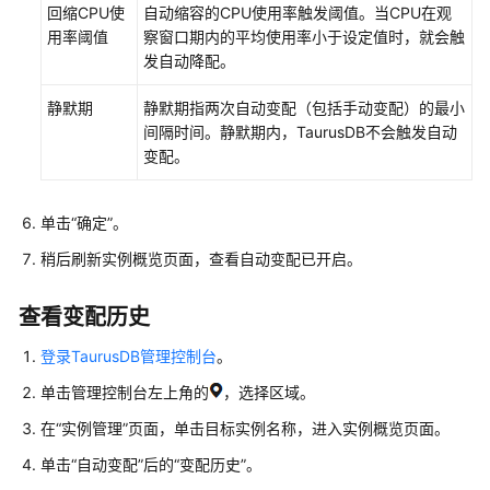
份
回缩CPU使
自动缩容的CPU使用率触发阈值。当CPU在观
用率阈值
察窗口期内的平均使用率小于设定值时，就会触
数
发自动降配。
据
恢
静默期
静默期指两次自动变配（包括手动变配）的最小
复
间隔时间。静默期内，
TaurusDB
不会触发自动
变配。
Serverless
实
例
单击“确定”。
稍后刷新实例概览页面，查看自动变配已开启。
只
读
查看变配历史
节
点
登录TaurusDB管理控制台
。
管
单击管理控制台左上角的
，选择区域。
理
在
“实例管理”
页面，单击目标实例名称，进入实例概览页面。
日
单击“自动变配”后的“变配历史”。
志