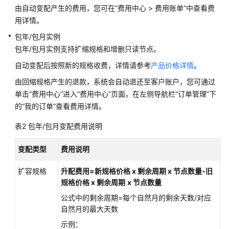
据
由自动变配产生的费用，您可在
“
费用中心
>
费用账单
”
中查看费
库
用详情。
包年/包月实例
数
包年/包月实例支持扩缩规格和增删只读节点。
据
迁
自动变配后按照新的规格收费，详情请参考
产品价格详情
。
移
由回缩规格产生的退款，系统会自动退还至客户账户，您可通过
单击“费用中心”进入“费用中心”页面，在左侧导航栏“订单管理”下
实
的“我的订单”查看费用详情。
例
管
表2
包年/包月变配费用说明
理
变配类型
费用说明
查
看
扩容规格
升配费用=新规格价格 x 剩余周期 x 节点数量-旧
TaurusDB
规格价格 x 剩余周期
x 节点数量
实
公式中的剩余周期=每个自然月的剩余天数/对应
例
自然月的最大天数
总
览
示例：