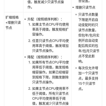
台设置。
或
值，触发减少只读节点操
节
作。
增删只读节点
点
只读节点数量
的
扩缩规格
升配（按照顺序判断）：
下限是开启自
CPU
+增删只读
如果主节点CPU平均使用
动变配时的只
和
节点
率高于阈值，触发规格扩
读节点数量，
内
容操作。
但包年/包月实
存
例开启自动变
任意只读节点CPU平均使
规
用率高于阈值，触发增加
配后购买的包
格
只读节点操作。
年/包月只读节
点不受此影
降配（按照顺序判断）：
手
响。
如果所有节点CPU平均使
动
用率低于阈值，触发规格
每次仅允许增
变
缩容操作。如果已经缩容
加一个只读节
更
到规格下限，则触发删除
点，最多支持
TaurusDB
只读节点操作。
15个只读节
实
如果主节点CPU使用率不
点。
例
低于阈值，所有只读节点
磁
CPU平均使用率低于阈
盘
值，触发减少只读节点操
容