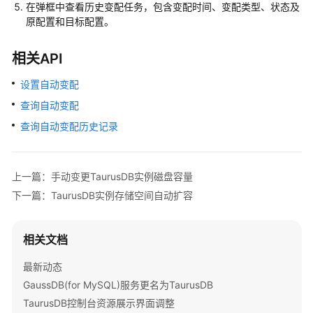
管
在弹框中查看历史变配任务，包含变配时间、变配类型、状态及
理
原配置和目标配置。
数
相关API
据
库
设置自动变配
代
查询自动变配
理
（读
查询自动变配历史记录
写
分
离）
上一篇：手动变更TaurusDB实例磁盘容量
下一篇：TaurusDB实例存储空间自动扩容
智
能
DBA
相关文档
助
手
最新动态
GaussDB(for MySQL)服务更名为TaurusDB
冷
TaurusDB控制台资源展示界面调整
热