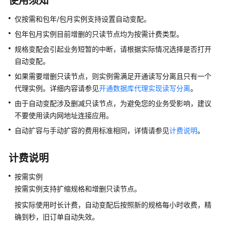
使用须知
使
仅按需和包年/包月实例支持设置自动变配。
用
TaurusDB
包年包月实例目前增删的只读节点均为按需计费类型。
的
规格变配会引起业务短暂的中断，请根据实际情况选择是否打开
权
自动变配。
限
如果需要增删只读节点，则实例需满足开通读写分离且只有一个
购
代理实例。详细内容请参见
开通数据库代理实现读写分离
。
买
由于自动变配涉及删减只读节点，为避免您的业务受影响，建议
实
不要使用读内网地址连接应用。
例
自动扩容与手动扩容的费用标准相同，详情请参见
计费说明
。
连
接
计费说明
实
例
按需实例
按需实例支持扩缩规格和增删只读节点。
使
按实际使用时长计费，自动变配后按照新的规格每小时收费，精
用
确到秒，旧订单自动失效。
数