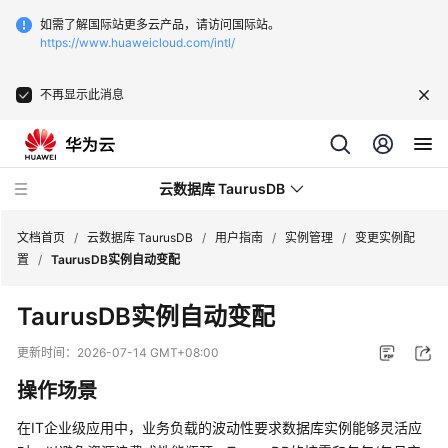
如需了解国际站更多云产品，请访问国际站。
https://www.huaweicloud.com/intl/
不再显示此消息
云数据库 TaurusDB
文档首页
/
云数据库 TaurusDB
/
用户指南
/
实例管理
/
变更实例配
置
/
TaurusDB实例自动变配
TaurusDB
实例自动变配
最
更新时间：
2026-07-14 GMT+08:00
新
操作场景
动
态
在IT企业级应用中，业务负载的波动性要求数据库实例能够灵活应