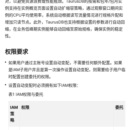
对，以避免资源浪费或性能瓶颈。TaurusDB的按需和包年/包月实
服
例支持在实例概览页面设置自动扩缩容策略，通过观察窗口期间实
务
例的CPU平均使用率，系统自动根据读写流量情况进行规格升配和
公
增加只读节点。此外，TaurusDB也支持根据设置的参数进行自动回
告
缩，在业务低峰期实例能够自动回缩至原始规格，确保实例的稳定
性。
产
品
介
权限要求
绍
如果用户通过主账号设置自动变配，不需要任何额外配置。如果
是IAM子用户并且是第一次操作设置自动变配，则需要给子用户临
计
费
时配置创建委托的权限。
说
设置自动变配时必须拥有如下IAM权限：
明
表1
IAM权限与委托
快
IAM
权限
委托
速
策
入
略
门