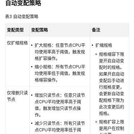
自动变配策略
命
周
期
表3
自动变配策略
管
理
变配类型
变配策略
备注
仅扩缩规格
变
扩大规格：任意节点CPU平
扩缩规格
更
均使用率高于阈值，触发规
规格缩容下限
实
格扩容操作。
是开启自动变
例
缩小规格：所有节点CPU平
配时的规格。
配
均使用率低于阈值，触发规
如果开启自动
置
格缩容操作。
变配后手动进
行规格变更，
手
仅增删只读
会更新自动变
增加只读节点：任意只读节
动
节点
配规格下限为
点CPU平均使用率高于阈
变
此次变更后的
值，触发增加只读节点操
更
规格。
作。
TaurusDB
规格扩容上限
实
减少只读节点：所有只读节
是用户在控制
例
点CPU平均使用率低于阈