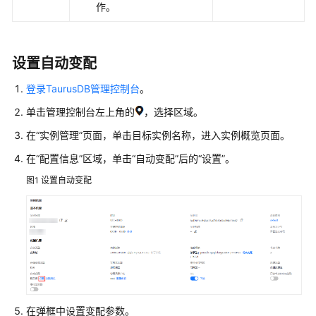
作。
量
TaurusDB
设置自动变配
实
例
登录TaurusDB管理控制台
。
自
动
单击管理控制台左上角的
，选择区域。
变
在
“实例管理”
页面，单击目标实例名称，进入实例概览页面。
配
在
“配置信息”
区域，单击“自动变配”后的
“设置”
。
TaurusDB
图1
设置自动变配
实
例
存
储
空
间
自
动
在弹框中设置变配参数。
扩