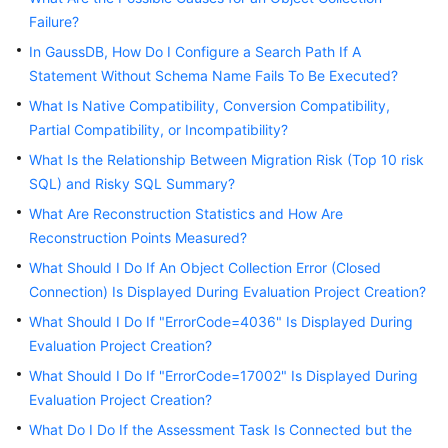
User
Failure?
Guide
In GaussDB, How Do I Configure a Search Path If A
Statement Without Schema Name Fails To Be Executed?
Best
Practices
What Is Native Compatibility, Conversion Compatibility,
Partial Compatibility, or Incompatibility?
Security
What Is the Relationship Between Migration Risk (Top 10 risk
White
SQL) and Risky SQL Summary?
Paper
What Are Reconstruction Statistics and How Are
Reconstruction Points Measured?
API
Reference
What Should I Do If An Object Collection Error (Closed
Connection) Is Displayed During Evaluation Project Creation?
SDK
What Should I Do If "ErrorCode=4036" Is Displayed During
Reference
Evaluation Project Creation?
What Should I Do If "ErrorCode=17002" Is Displayed During
FAQs
Evaluation Project Creation?
Videos
What Do I Do If the Assessment Task Is Connected but the