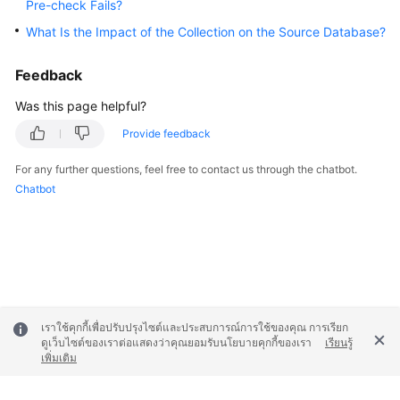
Pre-check Fails?
What Is the Impact of the Collection on the Source Database?
General
Reference
Feedback
Glossary
Was this page helpful?
Provide feedback
Shared
Responsibilities
For any further questions, feel free to contact us through the chatbot.
Chatbot
Service
Level
Agreement
White
Papers
เราใช้คุกกี้เพื่อปรับปรุงไซต์และประสบการณ์การใช้ของคุณ การเรียก
Endpoints
ดูเว็บไซต์ของเราต่อแสดงว่าคุณยอมรับนโยบายคุกกี้ของเรา
เรียนรู้
เพิ่มเติม
Permissions