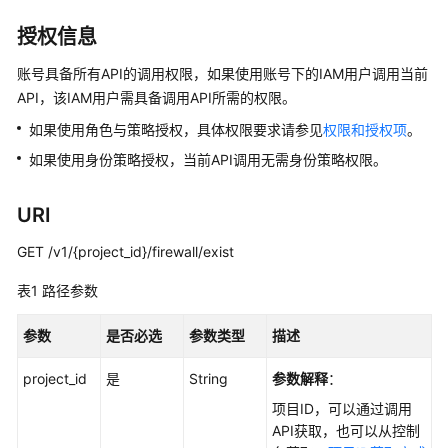
说
明
授权信息
快
账号具备所有API的调用权限，如果使用账号下的IAM用户调用当前
速
API，该IAM用户需具备调用API所需的权限。
入
如果使用角色与策略授权，具体权限要求请参见
权限和授权项
。
门
如果使用身份策略授权，当前API调用无需身份策略权限。
用
户
URI
指
南
GET /v1/{project_id}/firewall/exist
表1
路径参数
最
佳
参数
是否必选
参数类型
描述
实
践
project_id
是
String
参数解释
：
API
项目ID，可以通过调用
参
API获取，也可以从控制