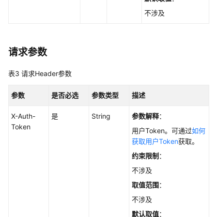
询
不涉及
防
护
VPC
数
请求参数
-
ListProtectedVpcs
表3
请求Header参数
标
参数
是否必选
参数类型
描述
签
创
X-Auth-
是
String
参数解释
：
建
Token
用户Token。可通过
如何
-
获取用户Token
获取。
CreateTag
约束限制
：
删
不涉及
除
取值范围
：
标
签
不涉及
-
默认取值
：