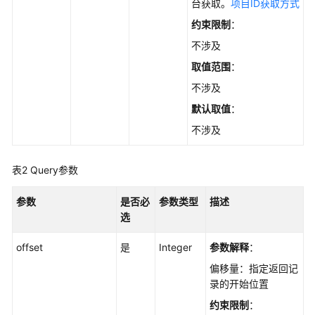
考
台获取。
项目ID获取方式
约束限制
：
使
不涉及
用
前
取值范围
：
必
不涉及
读
默认取值
：
API
不涉及
概
览
表2
Query参数
如
参数
是否必
参数类型
描述
何
选
调
用
offset
是
Integer
参数解释
：
API
偏移量：指定返回记
录的开始位置
API
约束限制
：