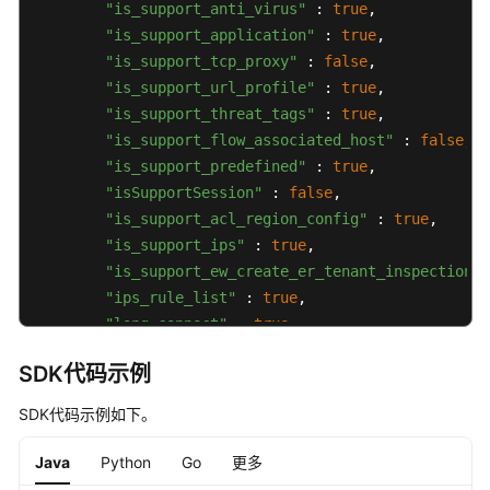
"is_support_anti_virus"
 : 
true
,

"is_support_application"
 : 
true
,

"is_support_tcp_proxy"
 : 
false
,

"is_support_url_profile"
 : 
true
,

"is_support_threat_tags"
 : 
true
,

"is_support_flow_associated_host"
 : 
false
,

"is_support_predefined"
 : 
true
,

"isSupportSession"
 : 
false
,

"is_support_acl_region_config"
 : 
true
,

"is_support_ips"
 : 
true
,

"is_support_ew_create_er_tenant_inspection_m
"ips_rule_list"
 : 
true
,

"long_connect"
 : 
true
,

"is_support_ew_create_vpc_peering_inspection
SDK代码示例
"alarm_config"
 : 
true
,

"is_not_support_resource_reduction"
 : 
false
,

SDK代码示例如下。
"acl_multi_object"
 : 
true
,

"is_support_advanced_ips_rule"
 : 
true
,

Java
Python
Go
更多
"is_support_multi_account"
 : 
false
,
