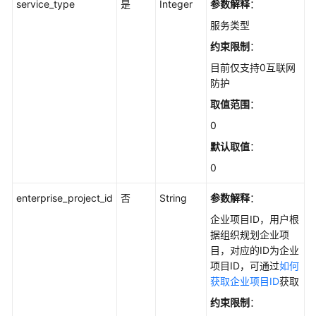
service_type
是
Integer
参数解释
：
火
服务类型
墙
-
约束限制
：
DeleteFirewall
目前仅支持0互联网
防护
创
取值范围
：
建
防
0
火
默认取值
：
墙
0
-
CreateFirewall
enterprise_project_id
否
String
参数解释
：
企业项目ID，用户根
查
据组织规划企业项
询
目，对应的ID为企业
防
项目ID，可通过
如何
火
获取企业项目ID
获取
墙
列
约束限制
：
表