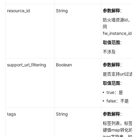
云
服
resource_id
String
参数解释
：
务
防火墙资源id，
等
同
级
fw_instance_id
协
议
取值范围
：
（SLA）
不涉及
白
support_url_filtering
Boolean
参数解释
：
皮
是否支持url过滤
书
资
取值范围
：
源
true：是
false：不是
支
持
tags
String
参数解释
：
区
标签列表，标签
域
键值map转化的
json字符串，如"