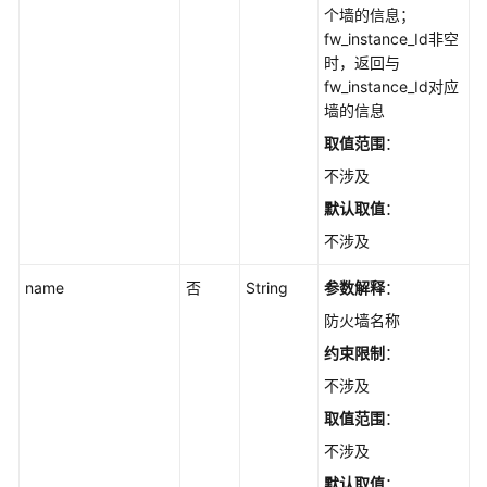
防
个墙的信息；
火
fw_instance_Id非空
墙
时，返回与
信
fw_instance_Id对应
息
墙的信息
-
取值范围
：
ListEastWestFirewall
不涉及
创
默认取值
：
建
不涉及
东
西
name
否
String
参数解释
：
向
防火墙名称
防
火
约束限制
：
墙
不涉及
-
取值范围
：
CreateEastWestFirewall
不涉及
查
默认取值
：