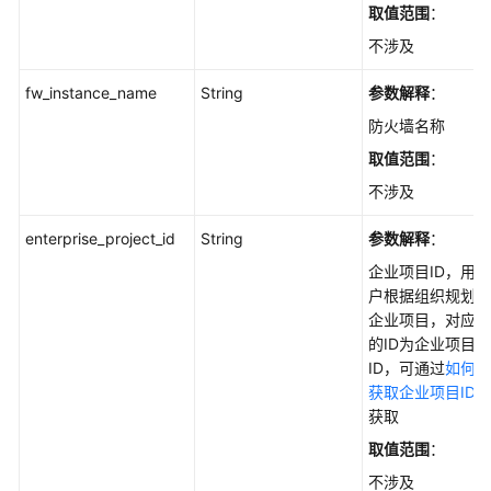
档
取值范围
：
下
不涉及
载
fw_instance_name
String
参数解释
：
防火墙名称
通
用
取值范围
：
参
不涉及
考
enterprise_project_id
String
参数解释
：
产
企业项目ID，用
品
户根据组织规划
术
企业项目，对应
语
的ID为企业项目
ID，可通过
如何
责
获取企业项目ID
任
获取
共
担
取值范围
：
不涉及