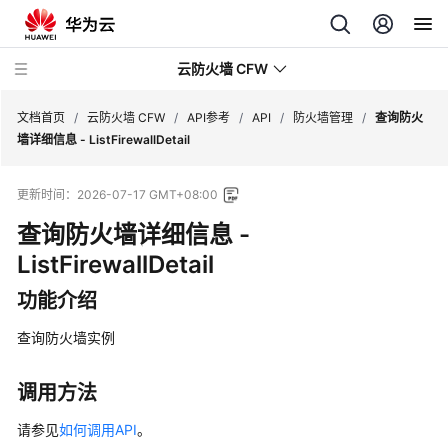
云防火墙 CFW
文档首页
/
云防火墙 CFW
/
API参考
/
API
/
防火墙管理
/
查询防火
墙详细信息 - ListFirewallDetail
最
更新时间：
2026-07-17 GMT+08:00
新
动
查询防火墙详细信息 -
态
ListFirewallDetail
产
功能介绍
品
介
查询防火墙实例
绍
调用方法
计
费
请参见
如何调用API
。