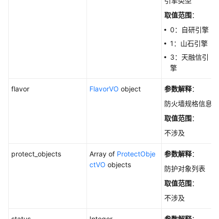
引擎类型
取值范围
：
告
警
0：自研引擎
配
1：山石引擎
置
3：天融信引
管
擎
理
flavor
FlavorVO
object
参数解释
：
标
防火墙规格信息
签
管
取值范围
：
理
不涉及
VPC
protect_objects
Array of
ProtectObje
参数解释
：
间
ctVO
objects
防护对象列表
防
火
取值范围
：
墙
不涉及
管
理
status
Integer
参数解释
：