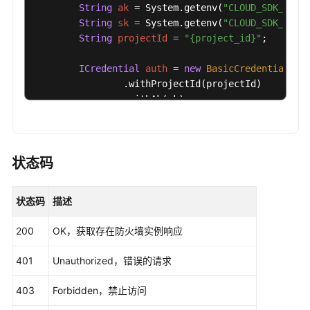
"is_available_obs"
 : 
false
,

String
ak
=
 System.getenv(
"CLOUD_SDK_AK"
);
"is_old_firewall_instance"
 : 
false
,

String
sk
=
 System.getenv(
"CLOUD_SDK_SK"
);
"is_support_threat_tags"
 : 
false
,

String
projectId
=
"{project_id}"
;

"name"
 : 
"1680054140516"
,

"protect_objects"
 : [ {

ICredential
auth
=
new
BasicCredentials
()

"object_id"
 : 
"ae42418e-f077-41a0-9d3b-5b2f5
                .withProjectId(projectId)

                .withAk(ak)

"object_name"
 : 
"1680054141674"
,

                .withSk(sk);

"type"
 : 
0
      }, {

CfwClient
client
=
 CfwClient.newBuilder()

"object_id"
 : 
"be83d202-df0b-498d-a96e-41589
                .withCredential(auth)

状态码
"object_name"
 : 
"ew-1680070626042"
,

                .withRegion(CfwRegion.valueOf(
"<Y
"type"
 : 
1
                .build();

      } ],

状态码
描述
ListFirewallDetailRequest
request
=
new
L
"resource_id"
 : 
"546af3f8-88e9-47f2-a205-2346d
try
 {

200
OK，获取存在防火墙实例响应
"resources"
 : [ {

ListFirewallDetailResponse
response
=
"cloud_service_type"
 : 
"hws.service.type.cfw
            System.out.println(response.toString()
401
Unauthorized，错误的请求
"resource_id"
 : 
"546af3f8-88e9-47f2-a205-234
        } 
catch
 (ConnectionException e) {

            e.printStackTrace();

"resource_spec_code"
 : 
"cfw.professional"
,

403
Forbidden，禁止访问
        } 
catch
 (RequestTimeoutException e) {

"resource_type"
 : 
"hws.resource.type.cfw"