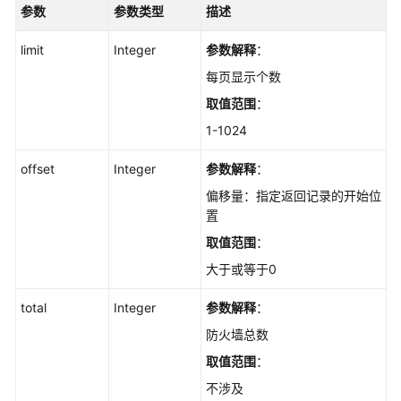
息
参数
参数类型
描述
-
ShowConfigQuota
limit
Integer
参数解释
：
每页显示个数
查
询
取值范围
：
南
1-1024
北
向
offset
Integer
参数解释
：
防
偏移量：指定返回记录的开始位
火
置
墙
防
取值范围
：
护
大于或等于0
状
态
total
Integer
参数解释
：
-
防火墙总数
ShowSnFirewallProtectionStatus
取值范围
：
EIP
不涉及
管