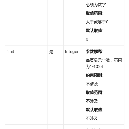
防
必须为数字
火
取值范围
：
墙
管
大于或等于0
理
默认取值
：
0
获
取
limit
是
Integer
参数解释
：
CFW
任
每页显示个数，范围
务
为1-1024
执
约束限制
：
行
不涉及
状
态
取值范围
：
-
不涉及
ListJob
默认取值
：
删
不涉及
除
防