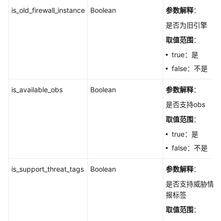
报
is_old_firewall_instance
Boolean
参数解释
：
告
是否为旧引擎
IPS
取值范围
：
白
true：是
名
false：不是
单
管
is_available_obs
Boolean
参数解释
：
理
是否支持obs
流
取值范围
：
量
true：是
过
false：不是
滤
is_support_threat_tags
Boolean
参数解释
：
权
限
是否支持威胁情
和
报标签
授
取值范围
：
权