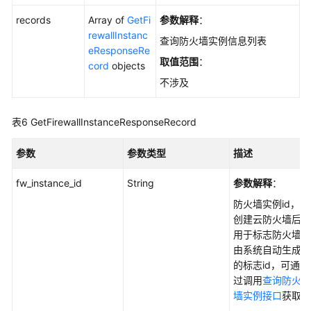
理
records
Array of
GetFi
参数解释
：
rewallInstanc
查询防火墙实例信息列表
访
eResponseRe
问
取值范围
：
cord
objects
控
不涉及
制
规
表6
GetFirewallInstanceResponseRecord
则
管
理
参数
参数类型
描述
fw_instance_id
String
参数解释
：
黑
白
防火墙实例id，
名
创建云防火墙后
单
用于标志防火墙
管
由系统自动生成
理
的标志id，可通
过调用
查询防火
地
墙实例接口
获取
址