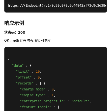
https://{Endpoint}/v1/9d80d070b6d44942af73c9c3d38e04
响应示例
状态码：200
OK，获取存在防火墙实例响应
{

"data"
 : {

"limit"
 : 
10
,

"offset"
 : 
0
,

"records"
 : [ {

"charge_mode"
 : 
0
,

"engine_type"
 : 
1
,

"enterprise_project_id"
 : 
"default"
,

"feature_toggle"
 : {
