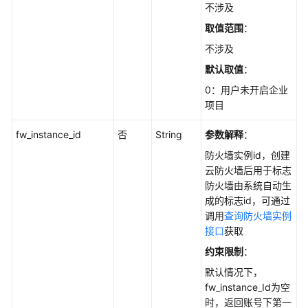
不涉及
-
ListFirewallList
取值范围
：
不涉及
查
默认取值
：
询
防
0：用户未开启企业
火
项目
墙
fw_instance_id
详
否
String
参数解释
：
细
防火墙实例id，创建
信
云防火墙后用于标志
息
防火墙由系统自动生
-
成的标志id，可通过
ListFirewallDetail
调用
查询防火墙实例
接口
获取
获
约束限制
：
取
东
默认情况下，
西
fw_instance_Id为空
向
时，返回账号下第一