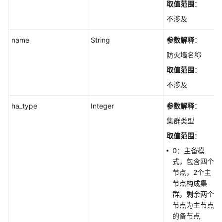
取值范围
：
组
不涉及
管
理
name
String
参数解释
：
服
防火墙名称
务
取值范围
：
组
不涉及
管
理
ha_type
Integer
参数解释
：
域
集群类型
名
取值范围
：
解
0：主备模
析
式，包含四个
及
节点，2个主
域
节点构成集
名
群，剩余两个
组
节点为主节点
管
的备节点
理