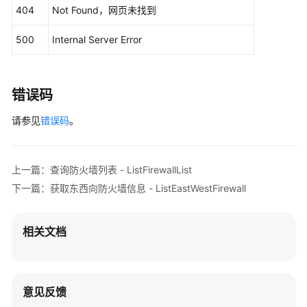
            e.printStackTrace();

      } ],

404
Not Found，网页未找到
        } 
catch
 (ServiceResponseException e) {

"service_type"
 : 
0
,

            e.printStackTrace();

"status"
 : 
2
,

500
Internal Server Error
            System.out.println(e.getHttpStatusCode
"support_ipv6"
 : 
true
,

            System.out.println(e.getRequestId());

"support_url_filtering"
 : 
true
            System.out.println(e.getErrorCode());

    } ],

错误码
            System.out.println(e.getErrorMsg());

"total"
 : 
1
        }

请参见
错误码
。
  }

    }

}
上一篇：查询防火墙列表 - ListFirewallList
下一篇：获取东西向防火墙信息 - ListEastWestFirewall
相关文档
意见反馈