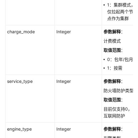
1：集群模式，
IPS
仅拉起两个节
管
点作为集群
理
charge_mode
Integer
参数解释
：
日
计费模式
志
取值范围
：
管
0：包年/包月
理
1：按需
抓
包
service_type
Integer
参数解释
：
管
防火墙防护类型
理
取值范围
：
反
目前仅支持0，
病
互联网防护
毒
管
engine_type
Integer
参数解释
：
理