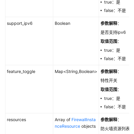
true：是
项
false：不是
附
support_ipv6
录
Boolean
参数解释
：
是否支持ipv6
SDK
取值范围
：
参
考
true：是
false：不是
常
见
feature_toggle
Map<String,Boolean>
参数解释
：
问
特性开关
题
取值范围
：
视
true：是
频
false：不是
帮
助
resources
Array of
FirewallInsta
参数解释
：
nceResource
objects
防火墙资源列表
文