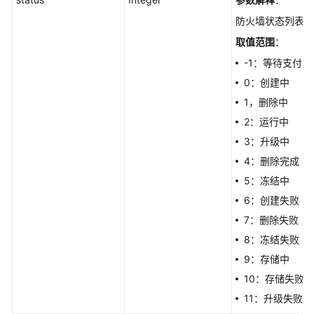
防火墙状态列表
日
志
取值范围
：
分
-1：等待支付
析
0：创建中
1，删除中
多
账
2：运行中
号
3：升级中
管
4：删除完成
理
5：冻结中
时
6：创建失败
间
7：删除失败
表
8：冻结失败
管
理
9：存储中
10：存储失败
安
11：升级失败
全