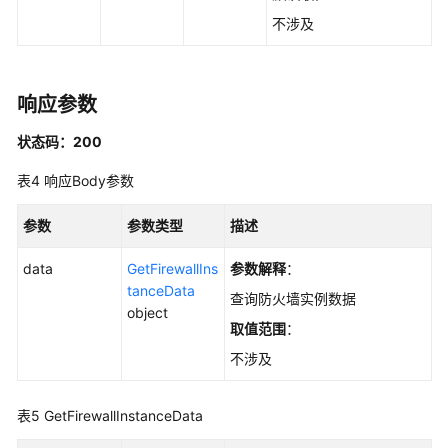
DeleteTag
不涉及
更
改
防
响应参数
火
墙
状态码：200
名
表4
响应Body参数
称
-
参数
参数类型
描述
UpdateFirewallName
data
GetFirewallIns
参数解释
：
查
tanceData
询
查询防火墙实例数据
object
防
取值范围
：
火
不涉及
墙
配
额
表5
GetFirewallInstanceData
信