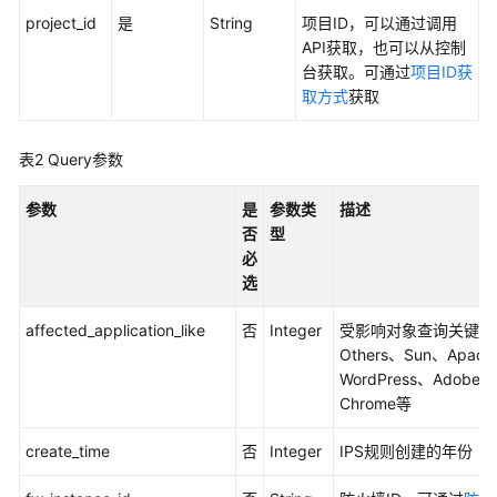
实
project_id
是
String
项目ID，可以通过调用
践
API获取，也可以从控制
台获取。可通过
项目ID获
API
取方式
获取
参
考
表2
Query参数
使
参数
是
参数类
描述
用
否
型
前
必
必
选
读
affected_application_like
否
Integer
受影响对象查询关键字
API
Others、Sun、Apac
概
WordPress、Adobe、
览
Chrome等
如
create_time
否
Integer
IPS规则创建的年份
何
调