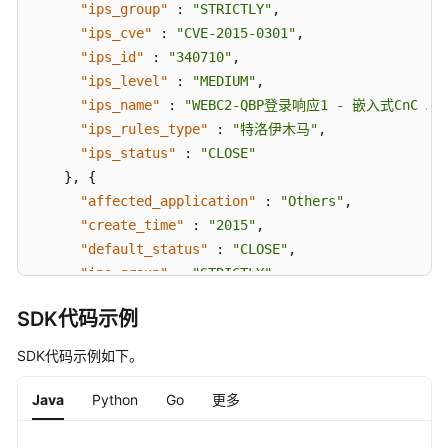
ListCustomerIps
"ips_group"
:
"STRICTLY"
,
"ips_cve"
:
"CVE-2015-0301"
,
创
"ips_id"
:
"340710"
,
建
"ips_level"
:
"MEDIUM"
,
自
"ips_name"
:
"WEBC2-QBP登录响应1 - 嵌入式CnC AP
定
"ips_rules_type"
:
"特洛伊木马"
,
义
"ips_status"
:
"CLOSE"
IPS
}
,
{
规
"affected_application"
:
"Others"
,
则
"create_time"
:
"2015"
,
-
"default_status"
CreateCustomerIps
:
"CLOSE"
,
"ips_group"
:
"STRICTLY"
,
批
"ips_cve"
:
"CVE-2015-0411"
,
SDK代码示例
量
"ips_id"
:
"340922"
,
删
"ips_level"
:
"MEDIUM"
,
SDK代码示例如下。
除
"ips_name"
:
"Win32/Fujacks活动"
,
自
"ips_rules_type"
:
"特洛伊木马"
,
Java
Python
Go
更多
定
"ips_status"
:
"CLOSE"
义
}
]
,