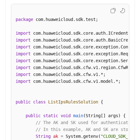
IPS
"total"
:
2
规
}
则
package
 com.huaweicloud.sdk.test;

}
-
BatchDeleteCustomerIps
import
import
批
import
量
import
更
import
新
import
自
import
定
import
 com.huaweicloud.sdk.cfw.v1.model.*;

义
IPS
规
public
class
ListIpsRulesSolution
 {

则
的
public
static
void
main
(String[] args)
 {

动
// The AK and SK used for authentication 
作
// In this example, AK and SK are stored 
-
String
ak
=
 System.getenv(
"CLOUD_SDK_AK"
);
BatchUpdateCustomerIpsAction