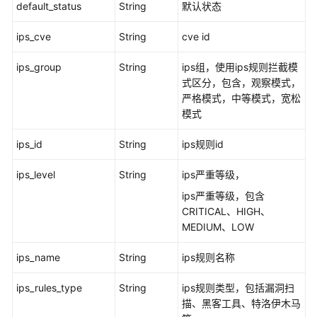
default_status
String
默认状态
规
则
ips_cve
String
cve id
模
式
ips_group
String
ips组，使用ips规则拦截模
-
式区分，包含，观察模式，
ChangeIpsRuleMode
严格模式，中等模式，宽松
模式
创
建
ips_id
String
ips规则id
频
率
ips_level
String
ips严重等级，
IPS
ips严重等级，包含
规
CRITICAL、HIGH、
则
MEDIUM、LOW
-
UpdateAdvancedIpsRule
ips_name
String
ips规则名称
查
ips_rules_type
String
ips规则类型，包括漏洞扫
询
描、黑客工具、特洛伊木马
频