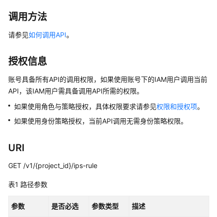
介
绍
调用方法
请参见
如何调用API
。
计
费
说
授权信息
明
账号具备所有API的调用权限，如果使用账号下的IAM用户调用当前
API，该IAM用户需具备调用API所需的权限。
快
速
如果使用角色与策略授权，具体权限要求请参见
权限和授权项
。
入
如果使用身份策略授权，当前API调用无需身份策略权限。
门
用
URI
户
GET /v1/{project_id}/ips-rule
指
南
表1
路径参数
最
参数
是否必选
参数类型
描述
佳