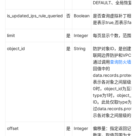
DEFAULT、全局恢复默认
则
管
is_updated_ips_rule_queried
否
Boolean
是否查询虚拟补丁相对
理
是表示true,否表示fals
黑
limit
是
Integer
每页显示个数，范围为1-
白
名
object_id
是
String
防护对象ID，是创建
单
联网边界防护和VPC边
管
通过调用
查询防火墙实
理
回值中的
data.records.protect
地
表示各对象之间层级的区
址
0时，object_id为
组
type为1时，object
管
ID。此处仅取type为
理
过data.records.prote
示各对象之间层级的区
服
务
offset
是
Integer
偏移量：指定返回记录
组
数字，取值范围为大于