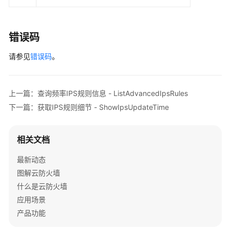
        } 
catch
 (ServiceResponseException e) {

规
            e.printStackTrace();

则
            System.out.println(e.getHttpStatusCode
-
            System.out.println(e.getRequestId());

错误码
UpdateCustomerIps
            System.out.println(e.getErrorCode());

请参见
错误码
。
            System.out.println(e.getErrorMsg());

日
        }

志
    }

管
上一篇：查询频率IPS规则信息 - ListAdvancedIpsRules
理
下一篇：获取IPS规则细节 - ShowIpsUpdateTime
抓
包
相关文档
管
理
最新动态
图解云防火墙
反
什么是云防火墙
病
应用场景
毒
产品功能
管
理