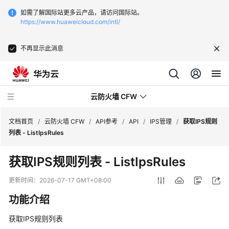
如需了解国际站更多云产品，请访问国际站。
https://www.huaweicloud.com/intl/
不再显示此消息
云防火墙 CFW
文档首页
/
云防火墙 CFW
/
API参考
/
API
/
IPS管理
/
获取IPS规则
列表 - ListIpsRules
最
获取IPS规则列表 - ListIpsRules
新
动
更新时间：
2026-07-17 GMT+08:00
态
功能介绍
产
获取IPS规则列表
品