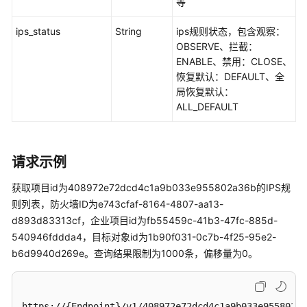
等
率
IPS
ips_status
String
ips规则状态，包含观察：
规
OBSERVE、拦截：
则
ENABLE、禁用：CLOSE、
信
恢复默认：DEFAULT、全
息
局恢复默认：
-
ALL_DEFAULT
ListAdvancedIpsRules
获
请求示例
取
IPS
获取项目id为408972e72dcd4c1a9b033e955802a36b的IPS规
规
则列表，防火墙ID为e743cfaf-8164-4807-aa13-
则
d893d83313cf，企业项目id为fb55459c-41b3-47fc-885d-
列
540946fddda4，目标对象id为1b90f031-0c7b-4f25-95e2-
表
b6d9940d269e。查询结果限制为1000条，偏移量为0。
-
ListIpsRules
获
https://{Endpoint}/v1/408972e72dcd4c1a9b033e955802a3