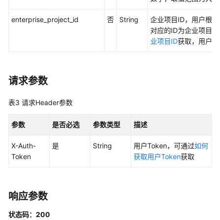
管
理
enterprise_project_id
否
String
企业项目ID，用户根
对应的ID为企业项目I
域
业项目ID
获取，用户未
名
解
析
请求参数
及
域
名
表3
请求Header参数
组
管
参数
是否必选
参数类型
描述
理
X-Auth-
是
String
用户Token，可通过
如何
Token
获取用户Token
获取
IPS
管
理
响应参数
查
询
状态码：200