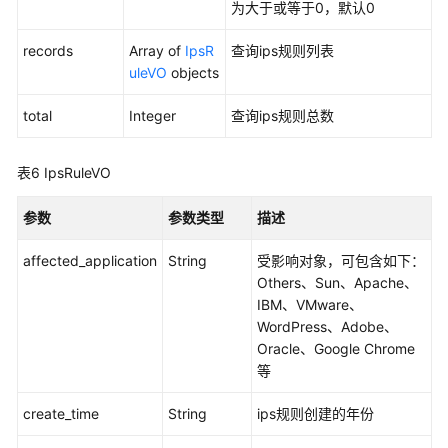
查
为大于或等于0，默认0
询
防
records
Array of
IpsR
查询ips规则列表
护
uleVO
objects
模
式
total
Integer
查询ips规则总数
-
ListIpsProtectMode
表6
IpsRuleVO
切
参数
参数类型
描述
换
防
affected_application
String
受影响对象，可包含如下：
护
Others、Sun、Apache、
模
IBM、VMware、
式
WordPress、Adobe、
-
Oracle、Google Chrome
ChangeIpsProtectMode
等
改
create_time
String
ips规则创建的年份
变
IPS