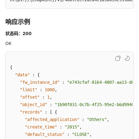
取
IPS
规
响应示例
则
细
状态码：200
节
OK
-
ShowIpsUpdateTime
查
{
看
"data"
:
{
自
"fw_instance_id"
:
"e743cfaf-8164-4807-aa13-d893
定
"limit"
:
1000
,
义
"offset"
:
1
,
IPS
"object_id"
:
"1b90f031-0c7b-4f25-95e2-b6d9940d2
规
"records"
:
[
{
则
"affected_application"
:
"Others"
,
列
"create_time"
表
:
"2015"
,
-
"default_status"
:
"CLOSE"
,