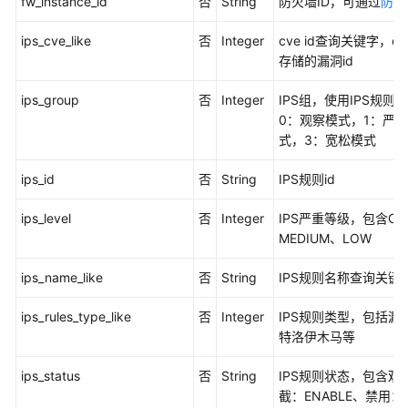
fw_instance_id
否
String
防火墙ID，可通过
防火
用
API
ips_cve_like
否
Integer
cve id查询关键字，cv
存储的漏洞id
API
ips_group
否
Integer
IPS组，使用IPS规
防
0：观察模式，1：严
火
式，3：宽松模式
墙
管
ips_id
否
String
IPS规则id
理
ips_level
否
Integer
IPS严重等级，包含CRI
EIP
MEDIUM、LOW
管
理
ips_name_like
否
String
IPS规则名称查询关键
ips_rules_type_like
访
否
Integer
IPS规则类型，包括
问
特洛伊木马等
控
ips_status
否
String
IPS规则状态，包含观察
制
截：ENABLE、禁用：
规