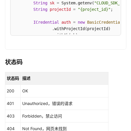
String
sk
=
 System.getenv(
"CLOUD_SDK_SK"
);
String
projectId
=
"{project_id}"
;

查
询
ICredential
auth
=
new
BasicCredentials
()

自
                .withProjectId(projectId)

定
                .withAk(ak)

义
                .withSk(sk);

IPS
规
CfwClient
client
=
 CfwClient.newBuilder()

则
                .withCredential(auth)

状态码
详
                .withRegion(CfwRegion.valueOf(
"<Y
情
                .build();

-
状态码
描述
ListIpsRulesRequest
request
=
new
ListIps
ShowCustomerIpsInfo
try
 {

200
OK
ListIpsRulesResponse
response
=
 clien
更
            System.out.println(response.toString()
新
401
Unauthorized，错误的请求
        } 
catch
 (ConnectionException e) {

自
            e.printStackTrace();

定
403
Forbidden，禁止访问
        } 
catch
 (RequestTimeoutException e) {

义
            e.printStackTrace();

IPS
404
Not Found，网页未找到