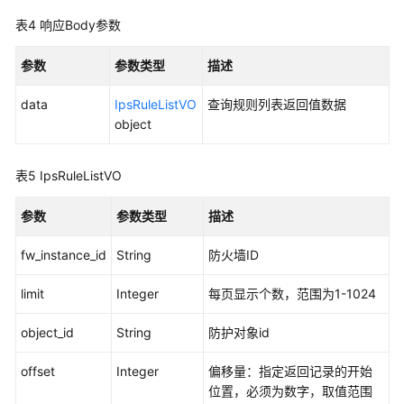
IPS
表4
响应Body参数
特
性
开
参数
参数类型
描述
关
data
状
IpsRuleListVO
查询规则列表返回值数据
态
object
-
ListIpsSwitchStatus
表5
IpsRuleListVO
IPS
参数
参数类型
描述
特
性
fw_instance_id
String
防火墙ID
开
关
limit
Integer
每页显示个数，范围为1-1024
操
作
object_id
String
防护对象id
-
ChangeIpsSwitchStatus
offset
Integer
偏移量：指定返回记录的开始
位置，必须为数字，取值范围