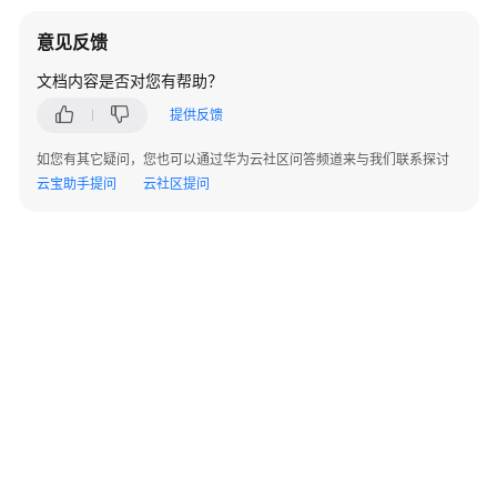
告
意见反馈
警
文档内容是否对您有帮助？
配
置
提供反馈
管
如您有其它疑问，您也可以通过华为云社区问答频道来与我们联系探讨
理
云宝助手提问
云社区提问
标
签
管
理
VPC
间
防
火
墙
管
理