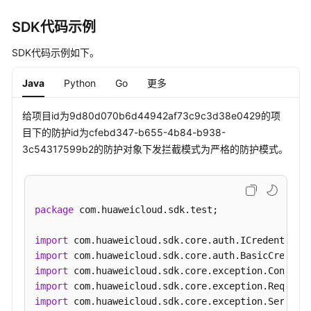
率
SDK代码示例
IPS
规
SDK代码示例如下。
则
信
Java
Python
Go
更多
息
-
给项目id为9d80d070b6d44942af73c9c3d38e0429的项
ListAdvancedIpsRules
目下的防护id为cfebd347-b655-4b84-b938-
3c54317599b2的防护对象下发拦截模式为严格的防护模式。
获
取
IPS
规
package
 com.huaweicloud.sdk.test;

则
列
import
表
import
-
import
ListIpsRules
import
import
获