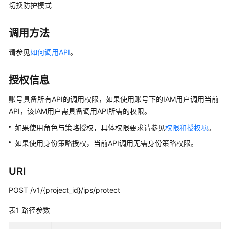
介
切换防护模式
绍
调用方法
计
费
请参见
如何调用API
。
说
明
授权信息
快
账号具备所有API的调用权限，如果使用账号下的IAM用户调用当前
速
API，该IAM用户需具备调用API所需的权限。
入
如果使用角色与策略授权，具体权限要求请参见
权限和授权项
。
门
如果使用身份策略授权，当前API调用无需身份策略权限。
用
户
URI
指
南
POST /v1/{project_id}/ips/protect
表1
路径参数
最
佳