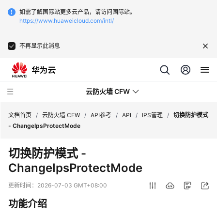
如需了解国际站更多云产品，请访问国际站。
https://www.huaweicloud.com/intl/
不再显示此消息
云防火墙 CFW
文档首页
/
云防火墙 CFW
/
API参考
/
API
/
IPS管理
/
切换防护模式
- ChangeIpsProtectMode
最
切换防护模式 -
新
ChangeIpsProtectMode
动
态
更新时间：
2026-07-03 GMT+08:00
产
功能介绍
品