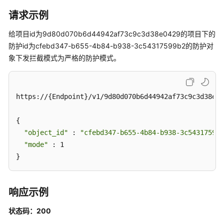
查
询
请求示例
防
给项目id为9d80d070b6d44942af73c9c3d38e0429的项目下的
护
模
防护id为cfebd347-b655-4b84-b938-3c54317599b2的防护对
式
象下发拦截模式为严格的防护模式。
-
ListIpsProtectMode
https://{Endpoint}/v1/9d80d070b6d44942af73c9c3d38e04
切
换
{

防
"object_id"
 : 
"cfebd347-b655-4b84-b938-3c54317599b
护
"mode"
模
 : 1

式
}
-
ChangeIpsProtectMode
响应示例
改
状态码：200
变
IPS