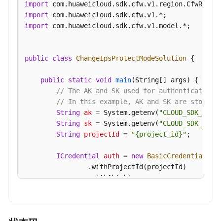
import
取
import
IPS
import
 com.huaweicloud.sdk.cfw.v1.model.*;

规
则
细
public
class
ChangeIpsProtectModeSolution
 {

节
-
public
static
void
main
(String[] args)
 {

ShowIpsUpdateTime
// The AK and SK used for authentication 
// In this example, AK and SK are stored 
查
String
ak
=
 System.getenv(
"CLOUD_SDK_AK"
);
看
String
sk
=
 System.getenv(
"CLOUD_SDK_SK"
);
自
String
projectId
=
"{project_id}"
;

定
义
ICredential
auth
=
new
BasicCredentials
()

IPS
                .withProjectId(projectId)

规
                .withAk(ak)

则
                .withSk(sk);

列
表
CfwClient
client
=
 CfwClient.newBuilder()

-