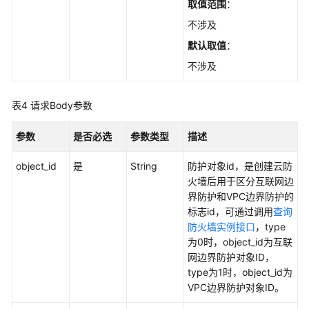
取值范围
：
则
管
不涉及
理
默认取值
：
不涉及
黑
白
名
表4
请求Body参数
单
管
参数
是否必选
参数类型
描述
理
object_id
是
String
防护对象id，是创建云防
地
火墙后用于区分互联网边
址
界防护和VPC边界防护的
组
标志id，可通过调用
查询
管
防火墙实例接口
，type
理
为0时，object_id为互联
网边界防护对象ID，
服
type为1时，object_id为
务
VPC边界防护对象ID。
组