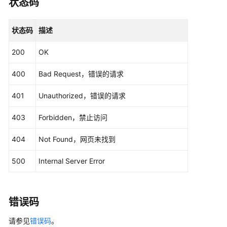
                .withCredential(auth)

状态码
ListCustomerIps
                .withRegion(CfwRegion.valueOf(
"<Y
                .build();

创
状态码
描述
ChangeIpsProtectModeRequest
request
=
new
建
IpsProtectDTO
body
=
new
IpsProtectDTO
();

自
200
OK
        body.withMode(
1
);

定
        body.withObjectId(
"cfebd347-b655-4b84-b93
义
400
Bad Request，错误的请求
        request.withBody(body);

IPS
try
 {

规
401
Unauthorized，错误的请求
ChangeIpsProtectModeResponse
response
则
            System.out.println(response.toString()
-
403
Forbidden，禁止访问
        } 
catch
 (ConnectionException e) {

CreateCustomerIps
            e.printStackTrace();

404
Not Found，网页未找到
        } 
catch
 (RequestTimeoutException e) {

批
            e.printStackTrace();

量
500
Internal Server Error
        } 
catch
 (ServiceResponseException e) {

删
            e.printStackTrace();

除
            System.out.println(e.getHttpStatusCode
自
错误码
            System.out.println(e.getRequestId());

定
            System.out.println(e.getErrorCode());

义
请参见
错误码
。
            System.out.println(e.getErrorMsg());
