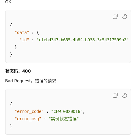
OK
规
则
模
{
式
"data"
-
:
{
ChangeIpsRuleMode
"id"
:
"cfebd347-b655-4b84-b938-3c54317599b2"
}
创
}
建
频
状态码：400
率
IPS
Bad Request，错误的请求
规
则
-
{
UpdateAdvancedIpsRule
"error_code"
:
"CFW.0020016"
,
"error_msg"
:
"实例状态错误"
查
}
询
频