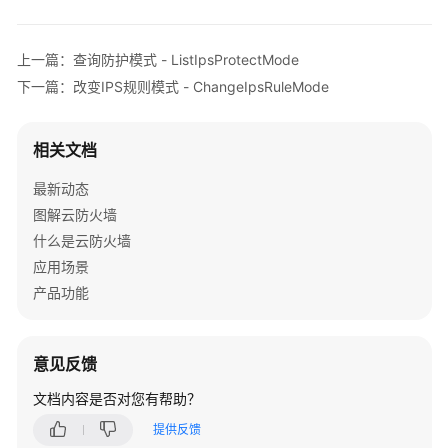
IPS
        }

规
    }

则
上一篇：查询防护模式 - ListIpsProtectMode
-
下一篇：改变IPS规则模式 - ChangeIpsRuleMode
BatchDeleteCustomerIps
批
相关文档
量
更
最新动态
新
图解云防火墙
自
什么是云防火墙
定
应用场景
义
IPS
产品功能
规
则
的
意见反馈
动
文档内容是否对您有帮助？
作
-
提供反馈
BatchUpdateCustomerIpsAction