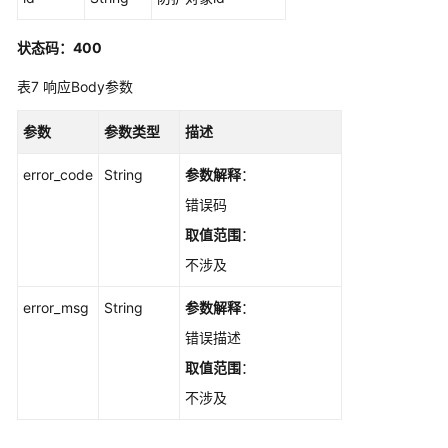
IPS
特
状态码：400
性
开
表7
响应Body参数
关
状
参数
参数类型
描述
态
-
error_code
String
参数解释
：
ListIpsSwitchStatus
错误码
IPS
取值范围
：
特
不涉及
性
开
error_msg
String
参数解释
：
关
操
错误描述
作
取值范围
：
-
不涉及
ChangeIpsSwitchStatus