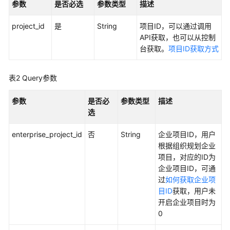
参数
是否必选
参数类型
描述
实
践
project_id
是
String
项目ID，可以通过调用
API获取，也可以从控制
API
台获取。
项目ID获取方式
参
考
表2
Query参数
使
用
参数
是否必
参数类型
描述
前
选
必
读
enterprise_project_id
否
String
企业项目ID，用户
根据组织规划企业
API
项目，对应的ID为
概
企业项目ID，可通
览
过
如何获取企业项
目ID
获取，用户未
如
开启企业项目时为
何
0
调