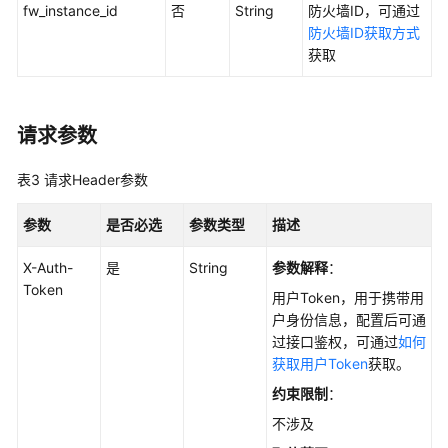
用
fw_instance_id
否
String
防火墙ID，可通过
API
防火墙ID获取方式
获取
API
防
请求参数
火
墙
表3
请求Header参数
管
理
参数
是否必选
参数类型
描述
EIP
X-Auth-
是
String
参数解释
：
管
Token
用户Token，用于携带用
理
户身份信息，配置后可通
过接口鉴权，可通过
如何
访
获取用户Token
获取。
问
控
约束限制
：
制
不涉及
规