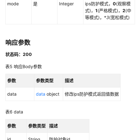
管
mode
是
Integer
ips防护模式，
0
(观察模
理
式)，
1
(严格模式)，
2
(中
等模式)，*
3
(宽松模式)
域
名
解
响应参数
析
及
状态码：200
域
名
表5
响应Body参数
组
管
参数
参数类型
描述
理
data
data
object
修改ips防护模式返回值数据
IPS
管
表6
data
理
参数
参数类型
描述
查
询
id
String
防护对象id