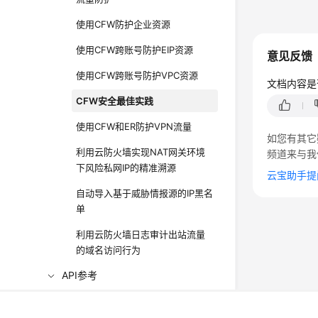
使用CFW防护企业资源
使用CFW跨账号防护EIP资源
意见反馈
使用CFW跨账号防护VPC资源
文档内容是
CFW安全最佳实践
使用CFW和ER防护VPN流量
如您有其它
利用云防火墙实现NAT网关环境
频道来与我
下风险私网IP的精准溯源
云宝助手提
自动导入基于威胁情报源的IP黑名
单
利用云防火墙日志审计出站流量
的域名访问行为
API参考
SDK参考
©2026 Huaweicloud.com 版权所有
黔ICP备20004760号-