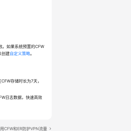
效。如果系统预置的CFW
以创建
自定义策略
。
CFW存储时长为7天，
的CFW日志数据，快速高效
。
用CFW和ER防护VPN流量