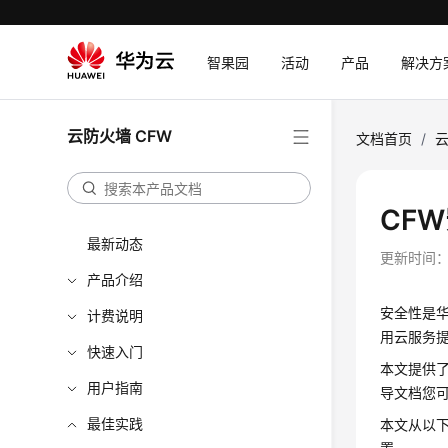
智果园
活动
产品
解决方
云防火墙 CFW
文档首页
/
云
CF
最新动态
更新时间
产品介绍
安全性是
计费说明
用云服务
快速入门
本文提供
用户指南
导文档您可
最佳实践
本文从以