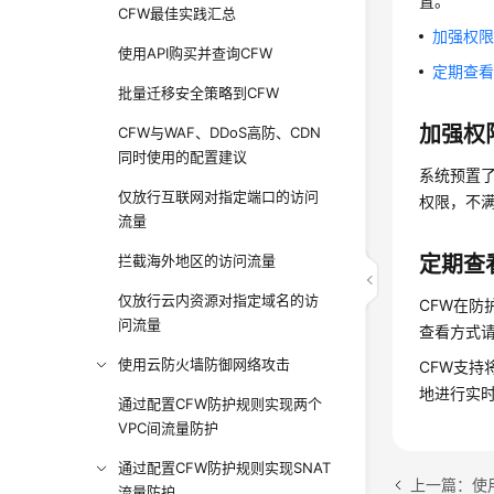
置。
CFW最佳实践汇总
加强权
使用API购买并查询CFW
定期查
批量迁移安全策略到CFW
加强权
CFW与WAF、DDoS高防、CDN
同时使用的配置建议
系统预置了
仅放行互联网对指定端口的访问
权限，不
流量
拦截海外地区的访问流量
定期查
仅放行云内资源对指定域名的访
CFW在防
问流量
查看方式
使用云防火墙防御网络攻击
CFW支持将
地进行实
通过配置CFW防护规则实现两个
VPC间流量防护
通过配置CFW防护规则实现SNAT
上一篇：使
流量防护