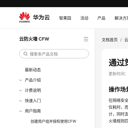
智果园
活动
产品
解决方
云防火墙 CFW
文档首页
/
云
通过
最新动态
更新时间
产品介绍
操作场
计费说明
在网络安
快速入门
仅耗时，
用户指南
计，同时
火墙规则
创建用户组并授权使用CFW