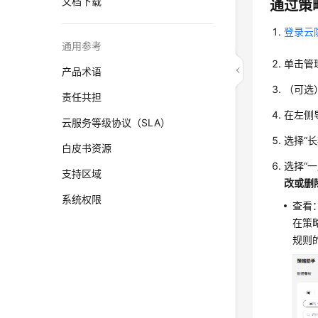
文档下载
通过策
登录云
通用参考
单击管
产品术语
（可选
责任共担
在左侧
云服务等级协议（SLA）
选择
“
白皮书资源
选择
“一
支持区域
改或删
系统权限
查看
在策
规则