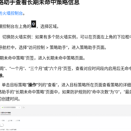
略助手查看长期未命中策略信息
防火墙控制台
。
理控制台左上角的
，选择区域。
）切换防火墙实例：如果有多个防火墙实例，可以在页面左上角的下拉框
导航栏中，选择
“
访问控制
>
策略助手
”
，进入策略助手页面。
长期未命中策略”
页签，进入长期未命中策略页面。
周”
、
“一个月”
、
“三个月”
或
“六个月”
页签，查看对应时间段内启用后无命
除
。
：单击目标策略
“操作”
列的
“查看”
，进入目标策略所在页面查看策略的详
略助手的
“长期未命中策略”
页面中，如果防护规则的
“命中次数”
为
“0”
，
“最
的创建时间。