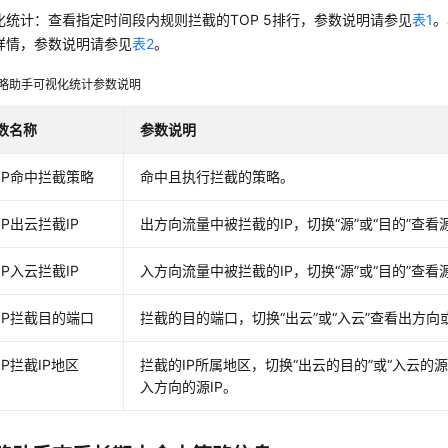
化统计：查看指定时间段内规则拦截的TOP 5排行，参数说明请参见
表1
。
详情，参数说明请参见
表2
。
略助手可视化统计参数说明
数名称
参数说明
OP命中拦截策略
命中且执行拦截的策略。
OP出云拦截IP
出方向流量中被拦截的IP，切换
“源”
或
“目的”
查看源
OP入云拦截IP
入方向流量中被拦截的IP，切换
“源”
或
“目的”
查看源
OP拦截目的端口
拦截的目的端口，切换
“出云”
或
“入云”
查看出方向
OP拦截IP地区
拦截的IP所属地区，切换
“出云的目的”
或
“入云的源
入方向的源IP。