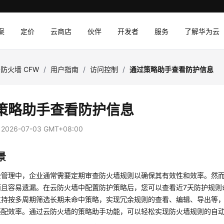
案
定价
云商店
伙伴
开发者
服务
了解华为云
防火墙 CFW
/
用户指南
/
访问控制
/
通过策略助手查看防护信息
策略助手查看防护信息
：
2026-07-03 GMT+08:00
景
全管理中，企业通常需要定期审查防火墙规则以确保其有效性和效率。然
而且容易遗漏。在
云防火墙
中配置防护策略后，您可以查看近7天防护规则
支持按多周期筛选长期未命中策略，实现冗余规则的查看、编辑、导出等
匹配效率。通过
云防火墙
的策略助手功能，可以轻松实现防火墙规则的自