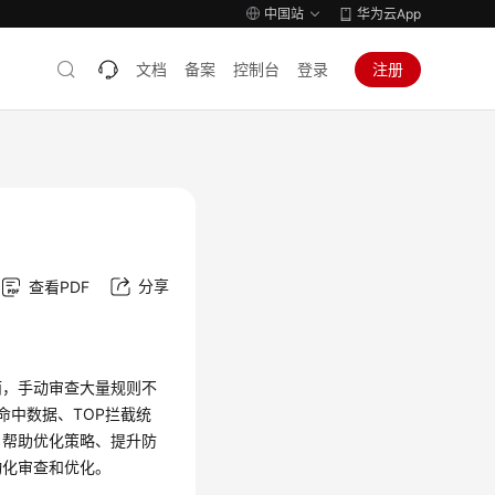
中国站
华为云App
文档
备案
控制台
登录
注册
分享
查看PDF
而，手动审查大量规则不
命中数据、TOP拦截统
，帮助优化策略、提升防
动化审查和优化。