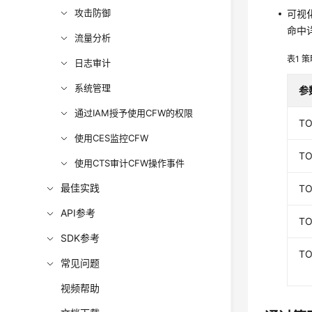
攻击防御
可视
命中
流量分析
表1
策
日志审计
系统管理
参
通过IAM授予使用CFW的权限
T
使用CES监控CFW
T
使用CTS审计CFW操作事件
最佳实践
T
API参考
T
SDK参考
T
常见问题
视频帮助