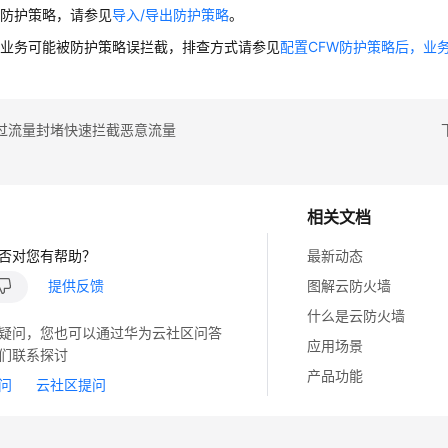
加防护策略，请参见
导入/导出防护策略
。
的业务可能被防护策略误拦截，排查方式请参见
配置CFW防护策略后，业
过流量封堵快速拦截恶意流量
相关文档
否对您有帮助？
最新动态
提供反馈
图解云防火墙
什么是云防火墙
疑问，您也可以通过华为云社区问答
应用场景
们联系探讨
产品功能
问
云社区提问