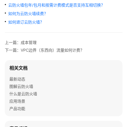
介
云防火墙包年/包月和按需计费模式是否支持互相切换？
绍
如何为云防火墙续费？
计
如何退订云防火墙？
费
说
明
上一篇：成本管理
下一篇：VPC边界（东西向）流量如何计费？
计
费
概
相关文档
述
最新动态
计
图解云防火墙
费
什么是云防火墙
模
应用场景
式
产品功能
计
费