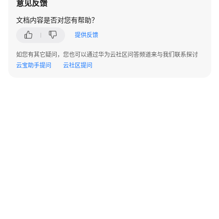
意见反馈
项
文档内容是否对您有帮助？
计
提供反馈
费
样
如您有其它疑问，您也可以通过华为云社区问答频道来与我们联系探讨
例
云宝助手提问
云社区提问
续
费
费
用
账
单
欠
费
说
明
©2026 Huaweicloud.com 版权所有
黔ICP备20004760号-14
苏B2-20130048号
A2.B1.B2-20070312