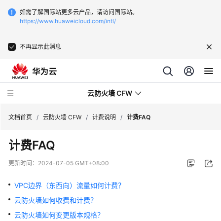
如需了解国际站更多云产品，请访问国际站。
https://www.huaweicloud.com/intl/
不再显示此消息
云防火墙 CFW
文档首页
/
云防火墙 CFW
/
计费说明
/
计费FAQ
计费FAQ
最
新
更新时间：
2024-07-05 GMT+08:00
动
态
VPC边界（东西向）流量如何计费？
云防火墙如何收费和计费？
产
品
云防火墙如何变更版本规格？