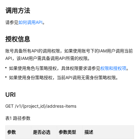
介
绍
调用方法
请参见
如何调用API
。
计
费
说
授权信息
明
账号具备所有API的调用权限，如果使用账号下的IAM用户调用当前
API，该IAM用户需具备调用API所需的权限。
快
速
如果使用角色与策略授权，具体权限要求请参见
权限和授权项
。
入
如果使用身份策略授权，当前API调用无需身份策略权限。
门
用
URI
户
GET /v1/{project_id}/address-items
指
南
表1
路径参数
最
参数
是否必选
参数类型
描述
佳