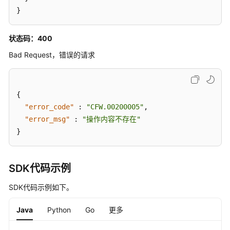
配
}
置
描
状态码：400
述
-
Bad Request，错误的请求
UpdateObjectConfigDesc
服
{
务
"error_code"
:
"CFW.00200005"
,
组
管
"error_msg"
:
"操作内容不存在"
理
}
域
名
SDK代码示例
解
SDK代码示例如下。
析
及
Java
Python
Go
更多
域
名