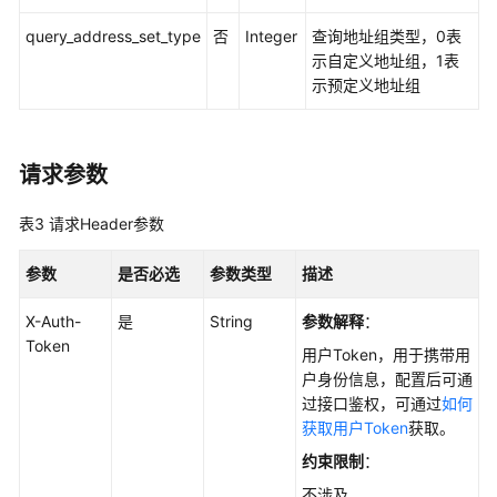
则
管
query_address_set_type
否
Integer
查询地址组类型，0表
理
示自定义地址组，1表
示预定义地址组
黑
白
名
请求参数
单
管
表3
请求Header参数
理
参数
是否必选
参数类型
描述
地
址
X-Auth-
是
String
参数解释
：
组
Token
用户Token，用于携带用
管
户身份信息，配置后可通
理
过接口鉴权，可通过
如何
获取用户Token
获取。
添
加
约束限制
：
地
不涉及