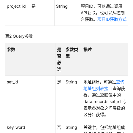
实
project_id
是
String
项目ID，可以通过调用
践
API获取，也可以从控制
台获取。
项目ID获取方式
API
参
考
表2
Query参数
参数
是
参数类
描述
使
否
型
用
必
前
选
必
读
set_id
是
String
地址组id，可通过
查询
地址组列表接口
查询获
API
得，通过返回值中的
概
data.records.set_id（.
览
表示各对象之间层级的
区分）获得。
如
何
key_word
否
String
关键字，包括地址组成
调