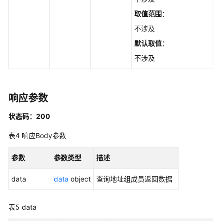
址
取值范围
：
组
-
不涉及
AddAddressSet
默认取值
：
不涉及
添
加
地
址
响应参数
组
成
状态码：200
员
-
表4
响应Body参数
AddAddressItem
参数
参数类型
描述
删
data
data
object
查询地址组成员返回数据
除
地
址
表5
data
组