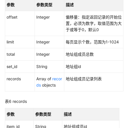
-
参数
参数类型
描述
DeleteAddressSet
offset
Integer
偏移量：指定返回记录的开始位
批
置，必须为数字，取值范围为大
量
于或等于0，默认0
删
除
limit
Integer
每页显示个数，范围为1-1024
地
址
total
Integer
地址组成员总数
组
成
set_id
String
地址组id
员
-
records
Array of
recor
地址组成员记录列表
BatchDeleteAddressItems
ds
objects
更
表6
records
新
地
参数
参数类型
描述
址
组
item_id
String
地址组成员id
信