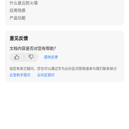
什么是云防火墙
安
应用场景
全
产品功能
报
告
意见反馈
IPS
白
文档内容是否对您有帮助？
名
提供反馈
单
管
如您有其它疑问，您也可以通过华为云社区问答频道来与我们联系探讨
理
云宝助手提问
云社区提问
流
量
过
滤
权
限