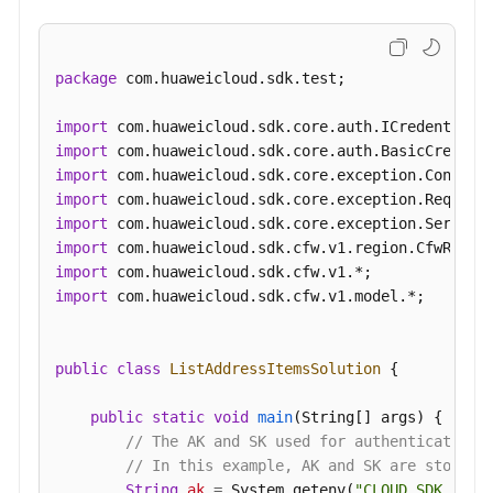
组
管
理
package
 com.huaweicloud.sdk.test;

IPS
import
管
import
理
import
import
日
import
志
import
管
import
理
import
 com.huaweicloud.sdk.cfw.v1.model.*;

抓
包
public
class
ListAddressItemsSolution
 {

管
理
public
static
void
main
(String[] args)
 {

// The AK and SK used for authentication 
反
// In this example, AK and SK are stored 
病
String
ak
=
 System.getenv(
"CLOUD_SDK_AK"
);