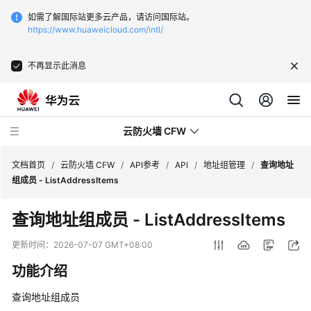
如需了解国际站更多云产品，请访问国际站。
https://www.huaweicloud.com/intl/
不再显示此消息
云防火墙 CFW
文档首页
/
云防火墙 CFW
/
API参考
/
API
/
地址组管理
/
查询地址
组成员 - ListAddressItems
最
查询地址组成员 - ListAddressItems
新
动
更新时间：
2026-07-07 GMT+08:00
态
功能介绍
产
查询地址组成员
品