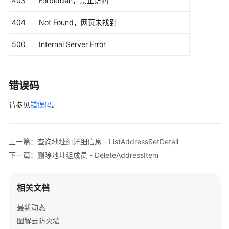
403
Forbidden，禁止访问
墙
        } 
catch
 (ServiceResponseException e) {

管
            e.printStackTrace();

404
Not Found，网页未找到
理
            System.out.println(e.getHttpStatusCode
            System.out.println(e.getRequestId());

500
Internal Server Error
日
            System.out.println(e.getErrorCode());

志
            System.out.println(e.getErrorMsg());

分
        }

析
错误码
    }

请参见
错误码
。
多
账
号
管
上一篇：查询地址组详细信息 - ListAddressSetDetail
理
下一篇：删除地址组成员 - DeleteAddressItem
时
间
相关文档
表
管
最新动态
理
图解云防火墙