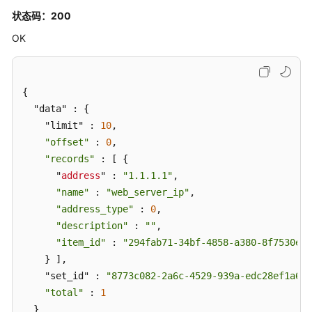
组
状态码：200
成
OK
员
-
DeleteAddressItem
{

批
  "data" : {

量
    "limit" : 
10
,

删
"offset"
 : 
0
,

除
"records"
 : [ {

地
      "
address
" : 
"1.1.1.1"
,

址
"name"
 : 
"web_server_ip"
,

组
"address_type"
 : 
0
,

-
BatchDeleteAddressSets
"description"
 : 
""
,

"item_id"
 : 
"294fab71-34bf-4858-a380-8f7530e1c
更
    } ],

新
    "set_id" : 
"8773c082-2a6c-4529-939a-edc28ef1a67c
对
"total"
 : 
1
象
  }
