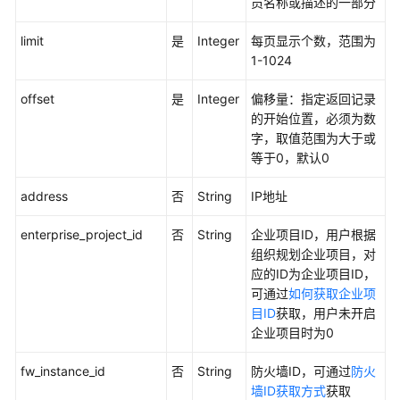
员名称或描述的一部分
用
API
limit
是
Integer
每页显示个数，范围为
1-1024
API
offset
是
Integer
偏移量：指定返回记录
防
的开始位置，必须为数
火
字，取值范围为大于或
墙
等于0，默认0
管
理
address
否
String
IP地址
EIP
enterprise_project_id
否
String
企业项目ID，用户根据
管
组织规划企业项目，对
理
应的ID为企业项目ID，
可通过
如何获取企业项
访
目ID
获取，用户未开启
问
企业项目时为0
控
制
fw_instance_id
否
String
防火墙ID，可通过
防火
规
墙ID获取方式
获取