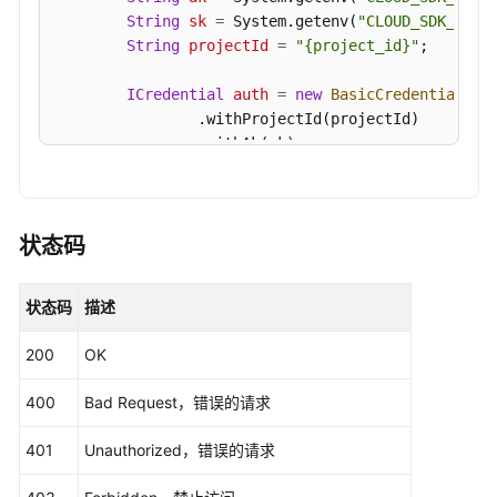
毒
String
sk
=
 System.getenv(
"CLOUD_SDK_SK"
);
管
String
projectId
=
"{project_id}"
;

理
ICredential
auth
=
new
BasicCredentials
()

告
                .withProjectId(projectId)

警
                .withAk(ak)

配
                .withSk(sk);

置
管
CfwClient
client
=
 CfwClient.newBuilder()

理
                .withCredential(auth)

状态码
                .withRegion(CfwRegion.valueOf(
"<Y
标
                .build();

签
状态码
描述
ListAddressItemsRequest
request
=
new
Lis
管
try
 {

理
200
OK
ListAddressItemsResponse
response
=
 c
            System.out.println(response.toString()
400
Bad Request，错误的请求
VPC
        } 
catch
 (ConnectionException e) {

间
            e.printStackTrace();

401
Unauthorized，错误的请求
防
        } 
catch
 (RequestTimeoutException e) {

火
            e.printStackTrace();
