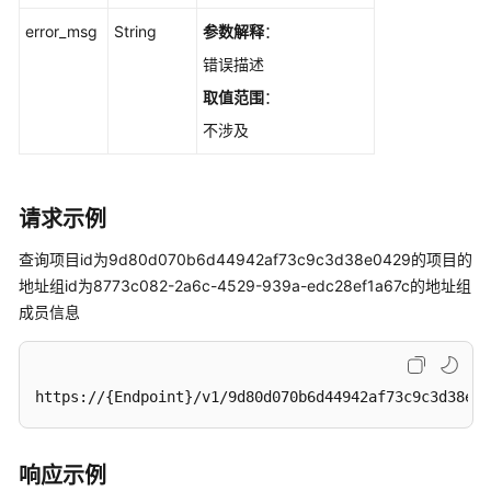
细
error_msg
String
参数解释
：
信
错误描述
息
-
取值范围
：
ListAddressSetDetail
不涉及
查
询
地
请求示例
址
查询项目id为9d80d070b6d44942af73c9c3d38e0429的项目的
组
地址组id为8773c082-2a6c-4529-939a-edc28ef1a67c的地址组
成
员
成员信息
-
ListAddressItems
https://{Endpoint}/v1/9d80d070b6d44942af73c9c3d38e04
删
除
地
响应示例
址