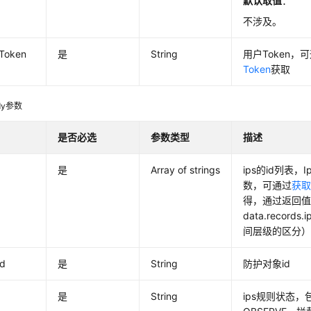
默认取值
：
不涉及。
-Token
是
String
用户Token，
Token
获取
dy参数
是否必选
参数类型
描述
是
Array of strings
ips的id列表，
数，可通过
获取
得，通过返回
data.record
间层级的区分
id
是
String
防护对象id
是
String
ips规则状态