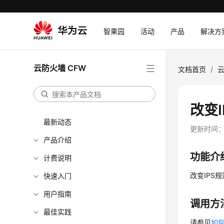
智果园
活动
产品
解决方
云防火墙 CFW
文档首页
/
云
改变I
最新动态
更新时间
产品介绍
功能介
计费说明
改变IPS
快速入门
用户指南
调用方
最佳实践
请参见
如何