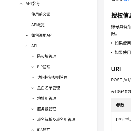
API参考
使用前必读
授权信
API概览
账号具备所
限。
如何调用API
如果使
API
如果使用
防火墙管理
EIP管理
URI
访问控制规则管理
POST /v1/{
黑白名单管理
表1
路径参
地址组管理
参数
服务组管理
project
域名解析及域名组管理
IPS管理