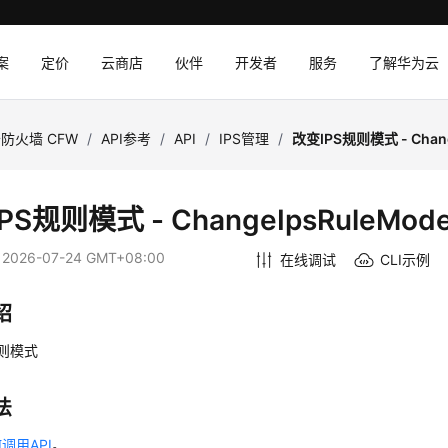
案
定价
云商店
伙伴
开发者
服务
了解华为云
防火墙 CFW
/
API参考
/
API
/
IPS管理
/
改变IPS规则模式 - Chang
PS规则模式 - ChangeIpsRuleMod
：
2026-07-24 GMT+08:00
在线调试
CLI示例
绍
规则模式
法
调用API
。