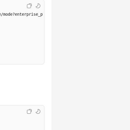
/mode?enterprise_project_id=fb55459c-41b3-47fc-885d-5409