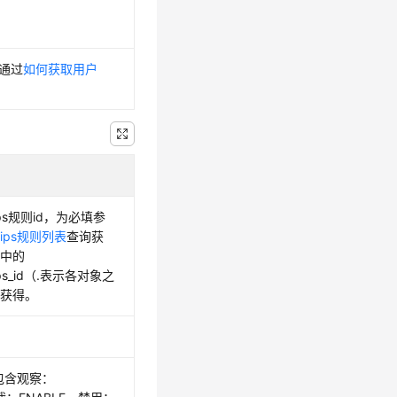
可通过
如何获取用户
Ips规则id，为必填参
ips规则列表
查询获
值中的
s.ips_id（.表示各对象之
）获得。
，包含观察：