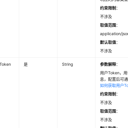
约束限制
：
不涉及
取值范围
：
application/jso
默认取值
：
不涉及
-Token
是
String
参数解释
：
用户Token
息，配置后可
如何获取用户To
约束限制
：
不涉及
取值范围
：
不涉及