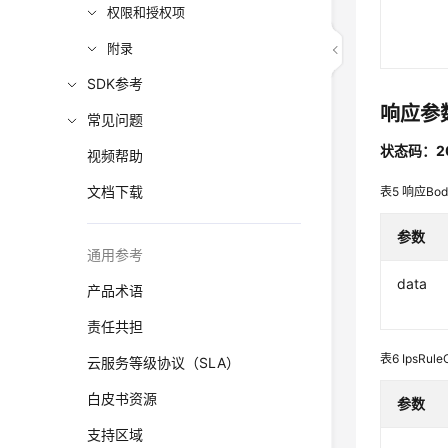
权限和授权项
附录
SDK参考
响应参
常见问题
状态码：2
视频帮助
文档下载
表5
响应Bo
参数
通用参考
data
产品术语
责任共担
表6
IpsRul
云服务等级协议（SLA）
白皮书资源
参数
支持区域