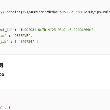
//{Endpoint}/v1/408972e72dcd4c1a9b033e955802a36b/ips-rule
ect_id"
 : 
"1b90f031-0c7b-4f25-95e2-b6d9940d269e"
,

tus"
 : 
"OBSERVE"
,

_ids"
 : [ 
"340724"
 ]

例
00
a"
:
{