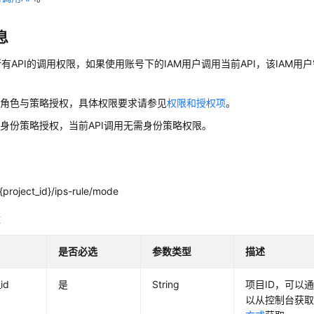
息
有API的调用权限，如果使用账号下的IAM用户调用当前API，该IAM用户
用角色与策略授权，具体权限要求请参见
权限和授权项
。
身份策略授权，当前API调用无需身份策略权限。
project_id}/ips-rule/mode
数
是否必选
参数类型
描述
_id
是
String
项目ID，可以通
以从控制台获