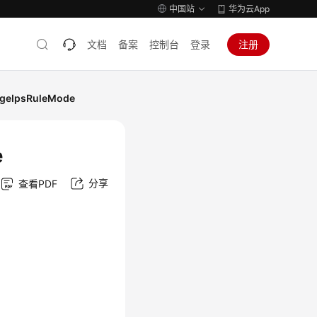
中国站
华为云App
文档
备案
控制台
登录
注册
eIpsRuleMode
e
分享
查看PDF