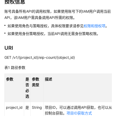
说
授权信息
明
账号具备所有API的调用权限，如果使用账号下的IAM用户调用当前
API，该IAM用户需具备调用API所需的权限。
快
速
如果使用角色与策略授权，具体权限要求请参见
权限和授权项
。
入
如果使用身份策略授权，当前API调用无需身份策略权限。
门
用
URI
户
GET /v1/{project_id}/eip-count/{object_id}
指
南
表1
路径参数
最
参数
是
参数
描述
佳
否
类型
实
必
践
选
API
project_id
是
String
项目ID，可以通过调用API获取，也可以从
参
控制台获取。
项目ID获取方式