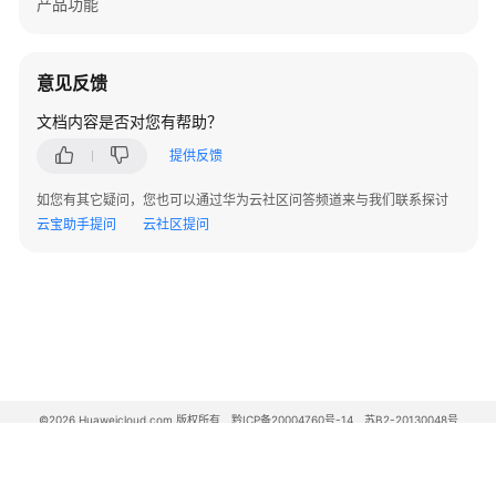
产品功能
多
账
意见反馈
号
管
文档内容是否对您有帮助？
理
提供反馈
时
如您有其它疑问，您也可以通过华为云社区问答频道来与我们联系探讨
间
云宝助手提问
云社区提问
表
管
理
安
全
报
告
©2026 Huaweicloud.com 版权所有
黔ICP备20004760号-14
苏B2-20130048号
A2.B1.B2-20070312
增值电信业务经营许可证：B1.B2-20200593 | 代理域名注册服务机构：新网、西数
IPS
电子营业执照
贵公网安备 52990002000093号
白