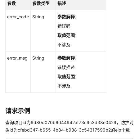
参数
参数类型
描述
查
error_code
String
参数解释
：
看
EIP
错误码
告
取值范围
：
警
不涉及
白
名
error_msg
String
参数解释
：
单
-
错误描述
ListAlarmWhitelist
取值范围
：
不涉及
修
改
EIP
自
请求示例
动
防
查询项目id为9d80d070b6d44942af73c9c3d38e0429，防护对
护
象id为cfebd347-b655-4b84-b938-3c54317599b2的eip个数
开