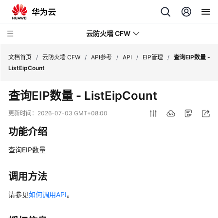
云防火墙 CFW
文档首页
/
云防火墙 CFW
/
API参考
/
API
/
EIP管理
/
查询EIP数量 -
ListEipCount
最
查询EIP数量 - ListEipCount
新
动
更新时间：
2026-07-03 GMT+08:00
态
功能介绍
产
查询EIP数量
品
介
绍
调用方法
请参见
如何调用API
。
计
费