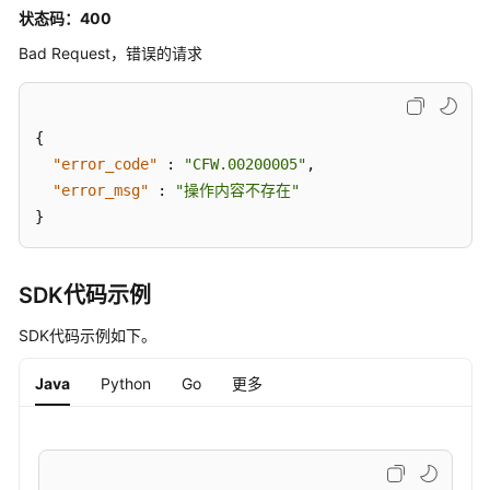
控
状态码：400
制
Bad Request，错误的请求
规
则
管
理
{
"error_code"
:
"CFW.00200005"
,
黑
"error_msg"
:
"操作内容不存在"
白
}
名
单
管
SDK代码示例
理
SDK代码示例如下。
地
址
Java
Python
Go
更多
组
管
理