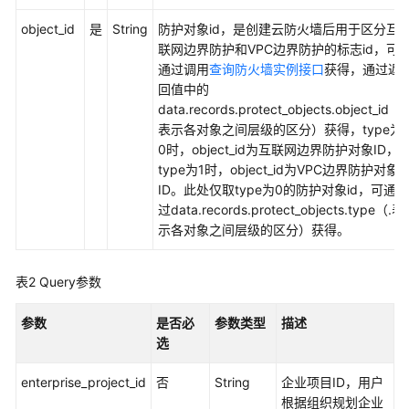
考
object_id
是
String
防护对象id，是创建云防火墙后用于区分互
使
联网边界防护和VPC边界防护的标志id，可
用
通过调用
查询防火墙实例接口
获得，通过返
前
回值中的
必
data.records.protect_objects.object_id（.
读
表示各对象之间层级的区分）获得，type为
0时，object_id为互联网边界防护对象ID，
API
type为1时，object_id为VPC边界防护对象
概
ID。此处仅取type为0的防护对象id，可通
览
过data.records.protect_objects.type（.表
示各对象之间层级的区分）获得。
如
何
表2
Query参数
调
用
参数
是否必
参数类型
描述
API
选
API
enterprise_project_id
否
String
企业项目ID，用户
根据组织规划企业