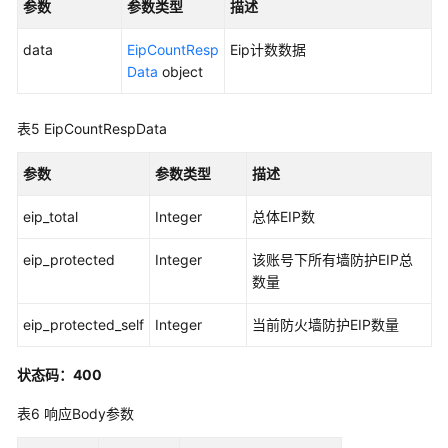
参数
参数类型
描述
生/
一
data
EipCountResp
Eip计数数据
键
Data
object
恢
复
表5
EipCountRespData
开
关
参数
-
参数类型
描述
SwitchFirewallEipProtection
eip_total
Integer
总体EIP数
添
eip_protected
Integer
该账号下所有墙防护EIP总
加
数量
EIP
告
eip_protected_self
Integer
当前防火墙防护EIP数量
警
白
名
状态码：400
单
表6
响应Body参数
-
AddEipAlarmWhitelist