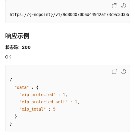
关
-
https://{Endpoint}/v1/9d80d070b6d44942af73c9c3d38e04
SwitchAutoProtectStatus
获
响应示例
取
EIP
状态码：200
自
动
OK
防
护
状
{
态
"data"
:
{
信
"eip_protected"
:
1
,
息
"eip_protected_self"
:
1
,
-
"eip_total"
:
5
ShowAutoProtectStatus
}
访
}
问