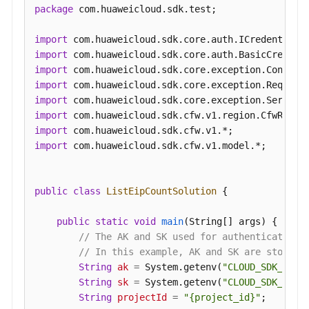
服
package
 com.huaweicloud.sdk.test;

务
组
import
管
import
理
import
import
域
import
名
import
解
import
析
import
 com.huaweicloud.sdk.cfw.v1.model.*;

及
域
名
public
class
ListEipCountSolution
 {

组
管
public
static
void
main
(String[] args)
 {

理
// The AK and SK used for authentication 
// In this example, AK and SK are stored 
IPS
String
ak
=
 System.getenv(
"CLOUD_SDK_AK"
);
管
String
sk
=
 System.getenv(
"CLOUD_SDK_SK"
);
理
String
projectId
=
"{project_id}"
;
