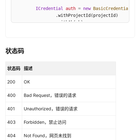
日
ICredential
auth
=
new
BasicCredentials
()

志
                .withProjectId(projectId)

管
                .withAk(ak)

理
                .withSk(sk);

抓
CfwClient
client
=
 CfwClient.newBuilder()

包
                .withCredential(auth)

状态码
管
                .withRegion(CfwRegion.valueOf(
"<Y
理
                .build();

状态码
描述
ListEipCountRequest
request
=
new
ListEip
反
        request.withObjectId(
"{object_id}"
);

200
OK
病
try
 {

毒
ListEipCountResponse
response
=
 clien
400
Bad Request，错误的请求
管
            System.out.println(response.toString()
理
        } 
catch
 (ConnectionException e) {

401
Unauthorized，错误的请求
            e.printStackTrace();

        } 
catch
 (RequestTimeoutException e) {

告
403
Forbidden，禁止访问
            e.printStackTrace();

警
        } 
catch
 (ServiceResponseException e) {

配
404
Not Found，网页未找到
            e.printStackTrace();

置