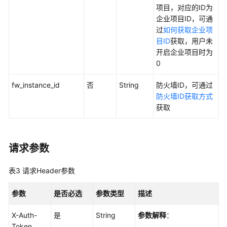
防
项目，对应的ID为
火
企业项目ID，可通
墙
过
如何获取企业项
管
目ID
获取，用户未
理
开启企业项目时为
0
EIP
管
fw_instance_id
否
String
防火墙ID，可通过
理
防火墙ID获取方式
获取
弹
性
IP
请求参数
开
启
表3
请求Header参数
关
闭
参数
-
是否必选
参数类型
描述
ChangeEipStatus
X-Auth-
是
String
参数解释
：
Token