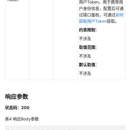
查
用户Token，用于携带用
询
户身份信息，配置后可通
EIP
过接口鉴权，可通过
如何
数
获取用户Token
获取。
量
约束限制
：
-
不涉及
ListEipCount
取值范围
：
弹
不涉及
性
默认取值
：
IP
列
不涉及
表
查
询
响应参数
-
ListEips
状态码：200
一
表4
响应Body参数
键
逃