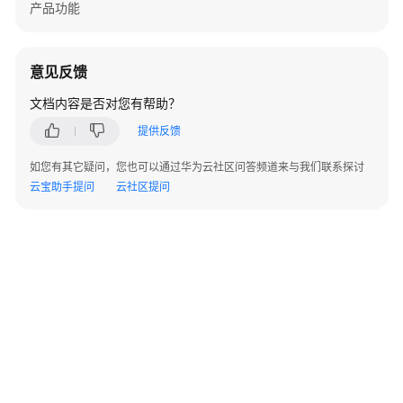
产品功能
实
践
API
意见反馈
参
文档内容是否对您有帮助？
考
提供反馈
使
如您有其它疑问，您也可以通过华为云社区问答频道来与我们联系探讨
用
云宝助手提问
云社区提问
前
必
读
API
概
览
如
何
调