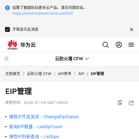
如需了解国际站更多云产品，请访问国际站。
https://www.huaweicloud.com/intl/
不再显示此消息
云防火墙 CFW
文档首页
/
云防火墙 CFW
/
API参考
/
API
/
EIP管理
EIP管理
最
新
更新时间：
2026-07-09 GMT+08:00
动
态
弹性IP开启关闭 - ChangeEipStatus
查询EIP数量 - ListEipCount
产
品
弹性IP列表查询 - ListEips