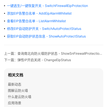
介
一键逃生/一键恢复开关 - SwitchFirewallEipProtection
绍
添加EIP告警白名单 - AddEipAlarmWhitelist
计
查看EIP告警白名单 - ListAlarmWhitelist
费
修改EIP自动防护开关 - SwitchAutoProtectStatus
说
明
获取EIP自动防护状态信息 - ShowAutoProtectStatus
快
速
上一篇：查询南北向防火墙防护状态 - ShowSnFirewallProtectionStatus
入
下一篇：弹性IP开启关闭 - ChangeEipStatus
门
用
相关文档
户
指
最新动态
南
图解云防火墙
什么是云防火墙
最
应用场景
佳