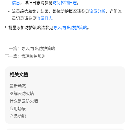
信息
，详细日志请参见
访问控制日志
。
总
流量趋势和统计结果，整体防护概况请参见
流量分析
，详细流
览
量记录请参见
流量日志
。
云
批量添加防护策略请参见
导入/导出防护策略
。
防
火
墙
上一篇：导入/导出防护策略
防
下一篇：管理防护规则
护
访
相关文档
问
控
最新动态
制
图解云防火墙
什么是云防火墙
访
应用场景
问
控
产品功能
制
策