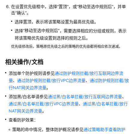
在设置优先级框中，选择
使
“
置顶
”
，或
“
移动至选中规则后
”
，并单
击
“确认”
。
用
CFW
选择置顶，表示将该策略设置为最高优先级。
“
移动至选中规则后
”
选择
，需要选择相应的分组或规则，表示
购
将该策略优先级设置到选择的规则之后。
买
及
优先级修改后，策略原优先级之后的策略的优先级都将相应依次递减。
变
更
相关操作/文档
云
防
添加单个防护规则请参见
通过防护规则拦截/放行互联网边界流
火
量
、
通过防护规则拦截/放行VPC边界流量
、
通过防护规则拦截/放
墙
行NAT网关边界流量
。
添加黑/白名单请参见
通过黑/白名单拦截/放行互联网边界流量
、
云
通过黑/白名单拦截/放行VPC边界流量
、
通过黑/白名单拦截/放行
防
NAT网关边界流量
。
火
墙
查看防护效果：
防
策略的命中情况，整体防护概况请参见
通过策略助手查看防护
护