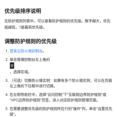
说
明
优先级排序说明
快
在防护规则列表中，可以查看防护规则的优先级。数字越大，优先
速
级越低，1是最高优先级。
入
门
调整防护规则的优先级
用
登录云防火墙控制台
。
户
指
单击管理控制台左上角的
南
，选择区域。
创
（可选）切换防火墙实例：如果有多个防火墙实例，可以在页面
建
左上角的下拉框中进行切换。
用
户
在左侧导航栏中，选择
“
访问控制
”
下
“
互联网边界防护规则
”
或
组
“
VPC边界防护规则
”
页签，进入对应防护规则管理页面。
并
在需要调整优先级的防护规则所在行的
“
操作
”
列，单击
“设置优先
授
级”
。
权