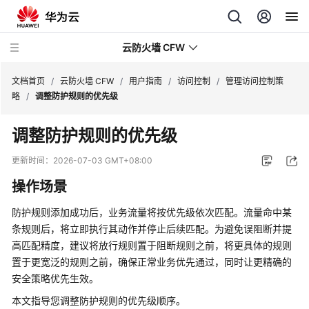
云防火墙 CFW
文档首页
/
云防火墙 CFW
/
用户指南
/
访问控制
/
管理访问控制策
略
/
调整防护规则的优先级
最
调整防护规则的优先级
新
动
更新时间：
2026-07-03 GMT+08:00
态
操作场景
产
防护规则添加成功后，业务流量将按优先级依次匹配。流量命中某
品
条规则后，将立即执行其动作并停止后续匹配。为避免误阻断并提
介
高匹配精度，建议将放行规则置于阻断规则之前，将更具体的规则
绍
置于更宽泛的规则之前，确保正常业务优先通过，同时让更精确的
安全策略优先生效。
计
费
本文指导您调整防护规则的优先级顺序。