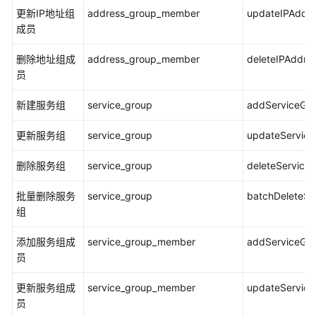
更新IP地址组
address_group_member
updateIPAddr
攻
成员
击
防
删除地址组成
address_group_member
deleteIPAddr
御
员
流
新建服务组
service_group
addServiceGr
量
分
更新服务组
service_group
updateServic
析
删除服务组
service_group
deleteService
日
志
批量删除服务
service_group
batchDeleteSe
审
组
计
添加服务组成
service_group_member
addServiceGr
系
员
统
管
更新服务组成
service_group_member
updateServic
理
员