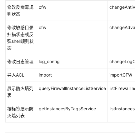
云
修改反病毒规
cfw
changeAntiVir
服
则状态
务
等
修改敏感目录
cfw
changeAdvanc
级
扫描状态或反
协
弹shell规则状
议
态
（SLA）
修改日志管理
log_config
changeLogCon
白
皮
导入ACL
import
importCFW
书
资
展示防火墙列
queryFirewallInstanceListService
listFirewallInst
源
表
支
按标签展示防
getInstancesByTagsService
listInstancesB
持
火墙列表
区
域