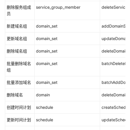
删除服务组成
service_group_member
deleteServic
通
员
过
IAM
新建域名组
domain_set
addDomainSet
授
予
更新域名组
domain_set
updateDomain
使
用
删除域名组
domain_set
deleteDomainS
CFW
的
批量删除域名
domain_set
batchDeleteD
权
组
限
批量添加域名
domain_set
batchAddDoma
使
用
删除域名
domain
deleteDomain
CES
监
创建时间计划
schedule
createSchedul
控
CFW
更新时间计划
schedule
updateSchedu
使