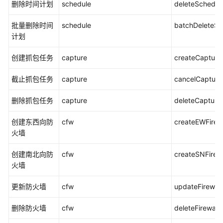
删除时间计划
schedule
deleteSchedul
用
CTS
批量删除时间
schedule
batchDeleteSc
审
计划
计
CFW
创建抓包任务
capture
createCapture
操
作
截止抓包任务
capture
cancelCapture
事
件
删除抓包任务
capture
deleteCapture
支
创建东西向防
cfw
createEWFirewa
持
火墙
云
创建南北向防
审
cfw
createSNFirewa
火墙
计
的
更新防火墙
cfw
updateFirewall
CFW
操
删除防火墙
cfw
deleteFirewall
作
列