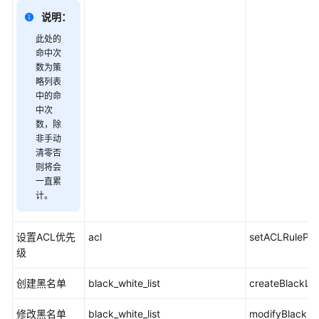
用
说明：
户
组
此处的
命中次
并
数为策
授
略列表
权
中的命
使
中次
用
数，除
CFW
非手动
清零否
购
则将会
买
一直累
计。
及
变
更
设置ACL优先
acl
setACLRulePrio
云
级
防
火
创建黑名单
black_white_list
createBlackLis
墙
修改黑名单
black_white_list
modifyBlackLis