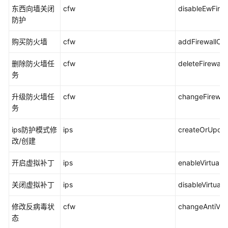
档
东西向墙关闭
cfw
disableEwFirew
下
防护
载
购买防火墙
cfw
addFirewallOr
通
删除防火墙任
cfw
deleteFirewall
用
务
参
考
升级防火墙任
cfw
changeFirewall
务
产
品
ips防护模式修
ips
createOrUpda
术
改/创建
语
开启虚拟补丁
ips
enableVirtualP
责
关闭虚拟补丁
ips
disableVirtual
任
共
修改反病毒状
cfw
changeAntiVir
担
态