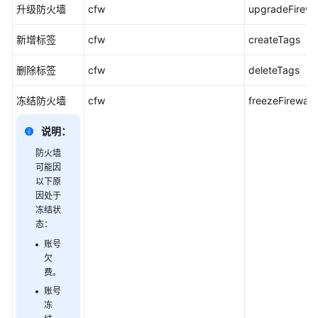
升级防火墙
cfw
upgradeFirewal
表
新增标签
cfw
createTags
在
CTS
删除标签
cfw
deleteTags
事
件
冻结防火墙
cfw
freezeFirewall
列
表
说明：
查
看
防火墙
可能因
云
以下原
审
因处于
计
冻结状
事
态：
件
账号
欠
最
费。
佳
账号
实
冻
践