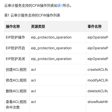
介
云审计服务支持的CFW操作列表如
表1
所示。
绍
表1
云审计服务支持的CFW操作列表
计
费
操作名称
资源类型
事件名称
说
明
EIP防护操作
eip_protection_operation
eipOperatePro
快
EIP防护开启
eip_protection_operation
eipOperatePro
速
入
EIP防护关闭
eip_protection_operation
eipOperatePro
门
创建ACL规则
acl
createACLRule
用
修改ACL规则
acl
modifyACLRul
户
指
删除ACL规则
acl
deleteACLRule
南
查看ACL规则
acl
showRuleHitCo
创
命中次数
建