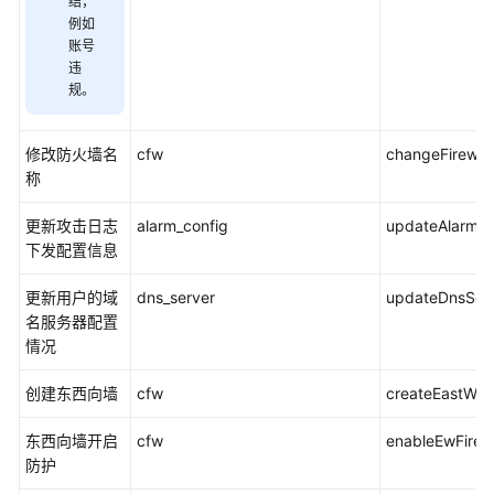
结，
例如
API
账号
参
违
考
规。
SDK
修改防火墙名
cfw
changeFirewa
参
称
考
更新攻击日志
alarm_config
updateAlarmCo
常
下发配置信息
见
问
更新用户的域
dns_server
updateDnsSer
题
名服务器配置
情况
视
频
创建东西向墙
cfw
createEastWest
帮
助
东西向墙开启
cfw
enableEwFirewa
防护
文