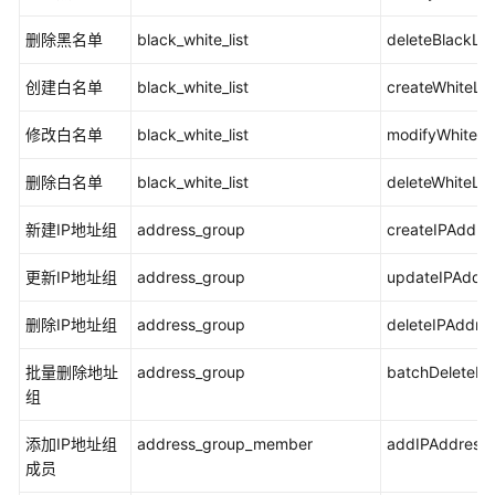
云
防
删除黑名单
black_white_list
deleteBlackLis
火
墙
创建白名单
black_white_list
createWhiteLis
防
护
修改白名单
black_white_list
modifyWhiteLis
总
览
删除白名单
black_white_list
deleteWhiteLis
云
新建IP地址组
address_group
createIPAddre
防
火
更新IP地址组
address_group
updateIPAddr
墙
删除IP地址组
防
address_group
deleteIPAddre
护
批量删除地址
address_group
batchDeleteIP
组
访
问
添加IP地址组
address_group_member
addIPAddress
控
成员
制