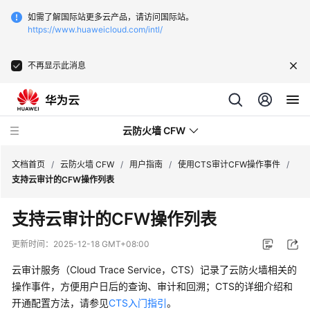
如需了解国际站更多云产品，请访问国际站。
https://www.huaweicloud.com/intl/
不再显示此消息
云防火墙 CFW
文档首页
/
云防火墙 CFW
/
用户指南
/
使用CTS审计CFW操作事件
/
支持云审计的CFW操作列表
最
支持云审计的CFW操作列表
新
动
更新时间：
2025-12-18 GMT+08:00
态
云审计服务（Cloud Trace Service，CTS）记录了云防火墙相关的
产
操作事件，方便用户日后的查询、审计和回溯；CTS的详细介绍和
品
开通配置方法，请参见
CTS入门指引
。