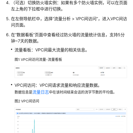
（可选）切换防火墙实例：如果有多个防火墙实例，可以在页面
使
左上角的下拉框中进行切换。
用
在左侧导航栏中，选择
“
流量分析
>
VPC间访问
”
，进入VPC间访
CFW
问页面。
购
在
“数据看板”
页面中查看经过防火墙的流量统计信息，支持5分
买
钟~7天的数据。
及
流量看板：VPC间最大流量的相关信息。
变
更
图1
VPC间访问流量-流量看板
云
防
火
VPC间访问：VPC间请求流量和响应流量数据。
墙
流量日志
数据信息是
中在该时间结束会话的流字节数的平均值。
云
图2
VPC间访问
防
火
墙
防
护