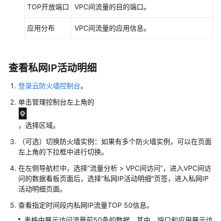
TOP开放端口
VPC间流量的目的端口。
出
云
应用分布
VPC间流量的应用信息。
流
量
查
查看私网IP活动明细
看
VPC
登录云防火墙控制台
。
间
单击管理控制台左上角的
访
问
，选择区域。
流
量
（可选）切换防火墙实例：如果有多个防火墙实例，可以在页面
左上角的下拉框中进行切换。
日
在左侧导航栏中，选择
“
流量分析
>
VPC间访问
”
，进入VPC间访
志
问的数据看板页面后，选择
“私网IP活动明细”
页签，进入私网IP
审
活动明细页面。
计
查看指定时间段内私网IP流量TOP 50信息。
系
表格中展示访问流量前50条的数据，其中，端口和应用展示访