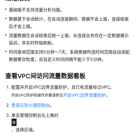
说
明
基础版不支持流量分析功能。
数据基于会话统计，在会话连接期间，数据不会上报，连接结束
快
后才会上报。
速
入
流量数据在会话结束后统一上报，长连接业务存在一定数据展示
门
延迟，非实时秒级刷新。
时间查询范围支持5分钟～7天，系统根据所选时间范围自动适配
用
数据聚合粒度，且自定义时间间隔不能少于5分钟。
户
指
查看VPC间访问流量数据看板
南
配置并开启VPC边界流量防护，且已有流量经过VPC。
创
开启VPC边界流量防护
开启VPC防护的操作步骤请参见
。
建
用
登录云防火墙控制台
。
户
单击管理控制台左上角的
组
并
，选择区域。
授
权