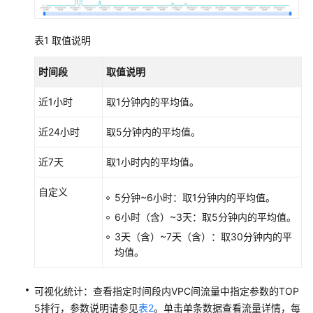
总
览
表1
取值说明
云
时间段
取值说明
防
火
近1小时
取1分钟内的平均值。
墙
防
近24小时
取5分钟内的平均值。
护
近7天
取1小时内的平均值。
访
问
自定义
5分钟~6小时：取1分钟内的平均值。
控
制
6小时（含）~3天：取5分钟内的平均值。
3天（含）~7天（含）：取30分钟内的平
攻
均值。
击
防
可视化统计：查看指定时间段内VPC间流量中指定参数的TOP
御
5排行，参数说明请参见
表2
。单击单条数据查看流量详情，每