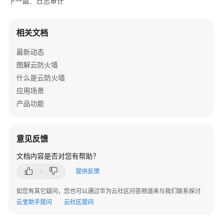
下一篇：日志审计
控
CFW
相关文档
使
用
最新动态
CTS
图解云防火墙
审
什么是云防火墙
计
应用场景
CFW
产品功能
操
作
事
件
意见反馈
文档内容是否对您有帮助？
最
佳
提供反馈
实
如您有其它疑问，您也可以通过华为云社区问答频道来与我们联系探讨
践
云宝助手提问
云社区提问
API