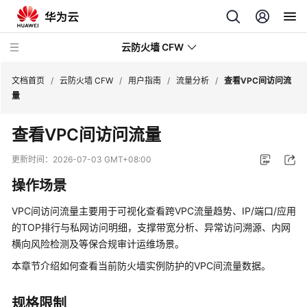
云防火墙 CFW
文档首页
/
云防火墙 CFW
/
用户指南
/
流量分析
/
查看VPC间访问流
量
最
查看VPC间访问流量
新
动
更新时间：
2026-07-03 GMT+08:00
态
操作场景
产
VPC间访问流量主要用于可视化查看跨VPC流量趋势、IP/端口/应用
品
的TOP排行与私网访问明细，支撑带宽分析、异常访问溯源、内网
介
横向风险检测及等保合规审计运维场景。
绍
本章节介绍如何查看当前防火墙实例防护的VPC间流量数据。
计
费
规格限制