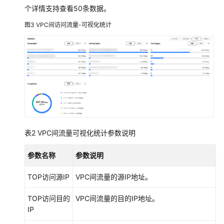
个详情支持查看50条数据。
流
量
图3
VPC间访问流量-可视化统计
分
析
查
看
总
流
量
查
表2
VPC间流量可视化统计参数说明
看
入
参数名称
参数说明
云
流
TOP访问源IP
VPC间流量的源IP地址。
量
TOP访问目的
VPC间流量的目的IP地址。
IP
查
看