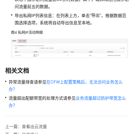
统
问流量前五的数据。
管
“导出”
导出私网IP列表信息：在列表上方，单击
，根据数据范
理
围选择选项，系统将自动导出信息至本地。
通
图4
私网IP活动明细
过
IAM
授
予
使
相关文档
用
CFW
异常流量排查请参见
在CFW上配置策略后，无法访问业务怎么
的
办？
权
限
流量超出配额带宽的处理方式请参见
业务流量超过防护带宽怎么
办？
使
用
CES
上一篇：查看出云流量
监