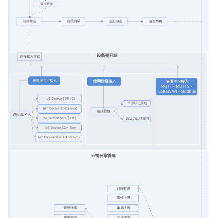
前
必
读
资
源
获
取
设
备
侧
接
入
开
发
应
用
侧