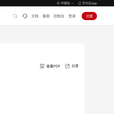
中国站
华为云App
文档
备案
控制台
登录
注册
分享
查看PDF