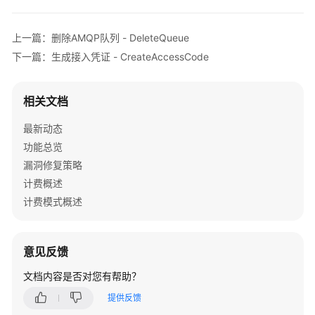
总
览
上一篇：删除AMQP队列 - DeleteQueue
服
下一篇：生成接入凭证 - CreateAccessCode
务
公
相关文档
告
最新动态
计
功能总览
费
说
漏洞修复策略
明
计费概述
计费模式概述
产
品
介
意见反馈
绍
文档内容是否对您有帮助？
快
提供反馈
速