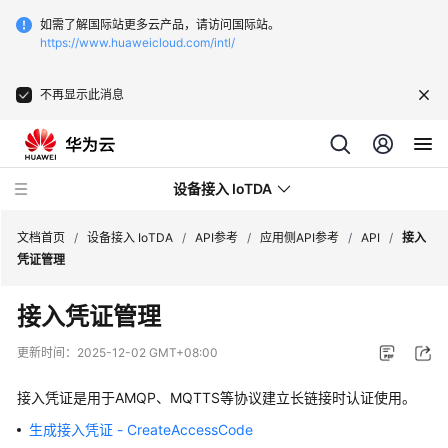
如需了解国际站更多云产品，请访问国际站。
https://www.huaweicloud.com/intl/
不再显示此消息
设备接入 IoTDA
文档首页
/
设备接入 IoTDA
/
API参考
/
应用侧API参考
/
API
/
接入
凭证管理
最
接入凭证管理
新
动
更新时间：
2025-12-02 GMT+08:00
态
接入凭证是用于AMQP、MQTTS等协议建立长链接时认证使用。
功
生成接入凭证 - CreateAccessCode
能