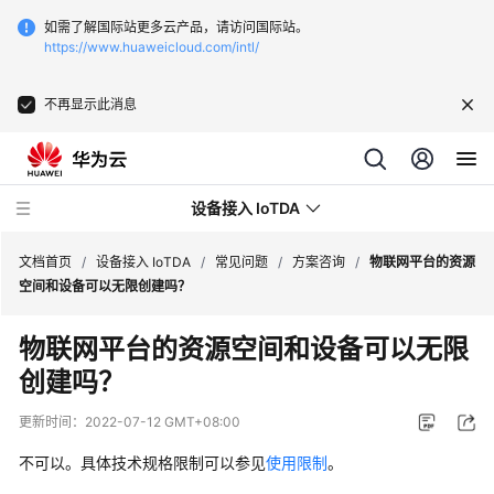
如需了解国际站更多云产品，请访问国际站。
https://www.huaweicloud.com/intl/
不再显示此消息
设备接入 IoTDA
文档首页
/
设备接入 IoTDA
/
常见问题
/
方案咨询
/
物联网平台的资源
空间和设备可以无限创建吗？
最
物联网平台的资源空间和设备可以无限
新
创建吗？
动
态
更新时间：
2022-07-12 GMT+08:00
功
不可以。具体技术规格限制可以参见
使用限制
。
能