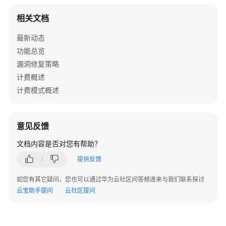
总
览
相关文档
最新动态
服
务
功能总览
公
漏洞修复策略
告
计费概述
计费模式概述
计
费
说
意见反馈
明
文档内容是否对您有帮助？
产
提供反馈
品
介
如您有其它疑问，您也可以通过华为云社区问答频道来与我们联系探讨
绍
云宝助手提问
云社区提问
快
速