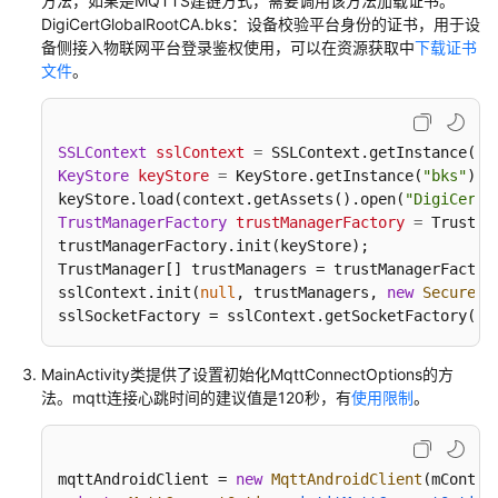
方法，如果是MQTTS建链方式，需要调用该方法加载证书。
OTA
DigiCertGlobalRootCA.bks：设备校验平台身份的证书，用于设
升
备侧接入物联网平台登录鉴权使用，可以在资源获取中
下载证书
级
文件
。
设
备
侧
SSLContext
sslContext
=
 SSLContext.getInstance(
"S
适
KeyStore
keyStore
=
 KeyStore.getInstance(
"bks"
);

配
keyStore.load(context.getAssets().open(
"DigiCertG
TrustManagerFactory
trustManagerFactory
=
 TrustMa
应
trustManagerFactory.init(keyStore);

用
TrustManager[] trustManagers = trustManagerFactory
侧
sslContext.init(
null
, trustManagers, 
new
SecureRa
集
sslSocketFactory = sslContext.getSocketFactory();
成
开
MainActivity类提供了设置初始化MqttConnectOptions的方
发
法。mqtt连接心跳时间的建议值是120秒，有
使用限制
。
API
参
mqttAndroidClient = 
new
MqttAndroidClient
考