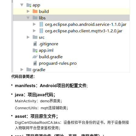
端
SDK
接
入
MQTT(S)
协
议
接
入
HTTP(S)
代码目录简述：
协
manifests：Android项目的配置文件
;
议
java
：
项目java代码
；
接
MainActivity：demo界面类；
入
ConnectUtils：mqtt连接辅助类；
asset
：
项目原生文件；
LwM2M/CoAP
DigiCertGlobalRootCA.bks：设备校验平台身份的证书，用于设备侧接
协
入物联网平台登录鉴权使用；
议