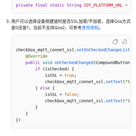
用
private
final
static
String
IOT_PLATFORM_URL
=
"i
说
明
用户可以选择设备侧建链时是否SSL加密/不加密，选择Qos方式
是0还是1，当前不支持Qos2，可参考
使用限制
。
Android
Demo
使
checkbox_mqtt_connet_ssl.
setOnCheckedChangeListen
用
@Override
说
public
void
onCheckedChanged
(
CompoundButton b
明
if
 (isChecked) {

            isSSL = 
true
;

C
            checkbox_mqtt_connet_ssl.
setText
(
"SS
Demo
        } 
else
 {

使
            isSSL = 
false
;

用
            checkbox_mqtt_connet_ssl.
setText
(
"SS
说
        }    

明
    }

})
C#
Demo