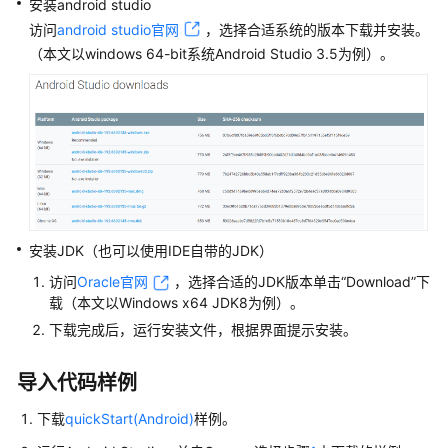
安装android studio
入
访问
android studio官网
，选择合适系统的版本下载并安装。
门
（本文以windows 64-bit系统Android Studio 3.5为例）。
用
户
指
南
最
佳
实
安装JDK（也可以使用IDE自带的JDK）
践
访问
Oracle官网
，选择合适的JDK版本单击“Download”下
开
载（本文以Windows x64 JDK8为例）。
发
下载完成后，运行安装文件，根据界面提示安装。
指
南
导入代码样例
开
下载
quickStart(Android)
样例。
发