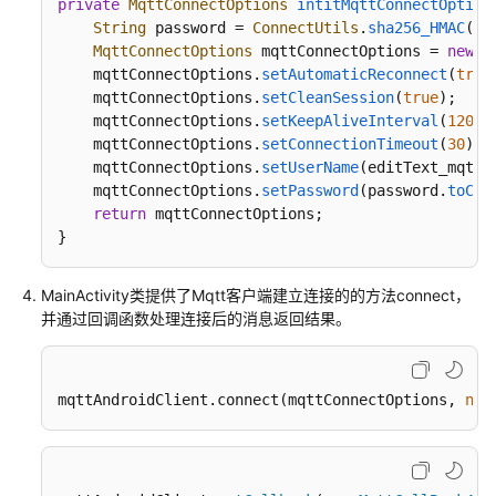
private
MqttConnectOptions
intitMqttConnectOption
String
 password = 
ConnectUtils
.
sha256_HMAC
(ed
SDK
MqttConnectOptions
 mqttConnectOptions = 
new
M
参
    mqttConnectOptions.
setAutomaticReconnect
(
true
考
    mqttConnectOptions.
setCleanSession
(
true
);

    mqttConnectOptions.
setKeepAliveInterval
(
120
);

场
    mqttConnectOptions.
setConnectionTimeout
(
30
);

景
    mqttConnectOptions.
setUserName
(editText_mqtt_
代
    mqttConnectOptions.
setPassword
(password.
toCha
码
return
 mqttConnectOptions;

示
}
例
MainActivity类提供了Mqtt客户端建立连接的的方法connect，
常
并通过回调函数处理连接后的消息返回结果。
见
问
题
mqttAndroidClient.connect(mqttConnectOptions, 
nul
视
频
帮