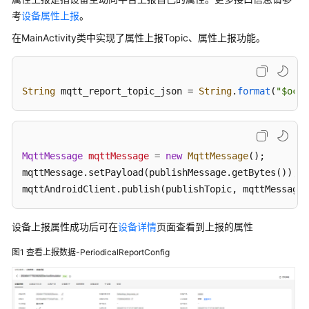
考
设备属性上报
。
在MainActivity类中实现了属性上报Topic、属性上报功能。
String
 mqtt_report_topic_json = 
String
.
format
(
"$oc/d
MqttMessage
mqttMessage
=
new
MqttMessage
();

mqttMessage.setPayload(publishMessage.getBytes());

mqttAndroidClient.publish(publishTopic, mqttMessage)
设备上报属性成功后可在
设备详情
页面查看到上报的属性
图1
查看上报数据-PeriodicalReportConfig