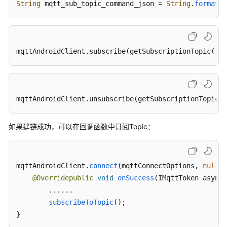
区
String
 mqtt_sub_topic_command_json = 
String
.
format
(
"
域
系
统
mqttAndroidClient
.subscribe
(getSubscriptionTopic(), 
权
限
mqttAndroidClient
.unsubscribe
(getSubscriptionTopic()
如果建链成功，可以在回调函数中订阅Topic：
mqttAndroidClient.
connect
(mqttConnectOptions, 
null
, 
@Overridepublic
void
onSuccess
(
IMqttToken asyncA
        ......

subscribeToTopic
();    

}