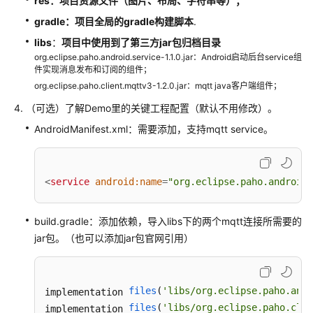
res
：项目资源文件
（图片、布局、字符串等）；
接
入
gradle
：项目全局的gradle构建脚本
.
libs
：
项目中使用到了第三方jar包
归档目录
泛
org.eclipse.paho.android.service-1.1.0.jar：Android启动后台service组
协
件实现消息发布和订阅的组件；
议
org.eclipse.paho.client.mqttv3-1.2.0.jar：mqtt java客户端组件；
插
（可选）了解Demo里的关键工程配置（默认不用修改）。
件
开
AndroidManifest.xml：需要添加，支持mqtt service。
发
设
<
service
android:name
=
"org.eclipse.paho.android
备
通
过
build.gradle：添加依赖，导入libs下的两个mqtt连接所需要的
IoTEdge
jar包。（也可以添加jar包官网引用）
网
关
接
files
(
'libs/org.eclipse.paho.and
implementation 
入
files
(
'libs/org.eclipse.paho.clie
implementation 