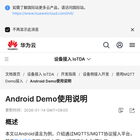
如需了解国际站更多云产品，请访问国际站。
https://www.huaweicloud.com/intl/
不再显示此消息
设备接入 IoTDA
文档首页
/
设备接入 IoTDA
/
开发指南
/
设备侧接入开发
/
使用MQTT
Demo接入
/
Android Demo使用说明
最
Android Demo使用说明
新
动
更新时间：
2026-01-14 GMT+08:00
态
概述
功
本文以Android语言为例，介绍通过MQTTS/MQTT协议接入平台，
能