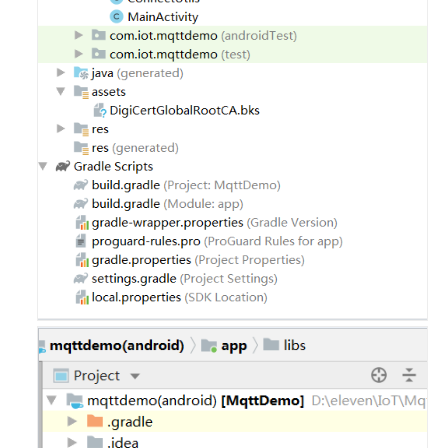
入
引
导
产
品
开
发
注
册
设
备
设
备
集
成
设
备