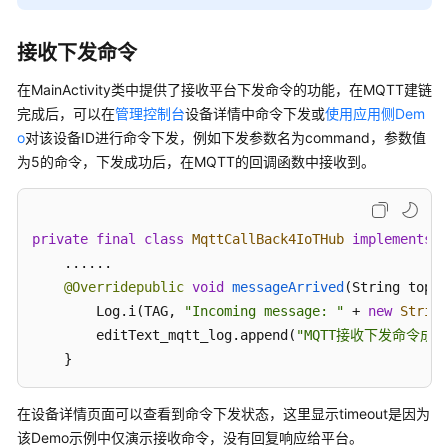
接收下发命令
在MainActivity类中提供了接收平台下发命令的功能，在MQTT建链
完成后，可以在
管理控制台
设备详情中命令下发或
使用应用侧Dem
o
对该设备ID进行命令下发，例如下发参数名为command，参数值
为5的命令，下发成功后，在MQTT的回调函数中接收到。
private
final
class
MqttCallBack4IoTHub
implements
M
    ......

@Overridepublic
void
messageArrived
(String topic
        Log.i(TAG, 
"Incoming message: "
 + 
new
String
        editText_mqtt_log.append(
"MQTT接收下发命令成功
    }
在设备详情页面可以查看到命令下发状态，这里显示timeout是因为
该Demo示例中仅演示接收命令，没有回复响应给平台。