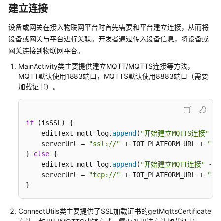
建立连接
使
用
设备或网关在接入物联网平台时首先需要和平台建立连接，从而将
说
设备或网关与平台进行关联。开发者通过传入设备信息，将设备或
明
网关连接到物联网平台。
Node.js
MainActivity类主要提供建立MQTT/MQTTS连接等方法，
Demo
MQTT默认使用1883端口，MQTTS默认使用8883端口（需要
使
加载证书）。
用
说
明
if
 (isSSL) {

    editText_mqtt_log.
append
(
"开始建立MQTTS连接"
 + 
MQTT
    serverUrl = 
"ssl://"
 + IOT_PLATFORM_URL + 
":8
over
} 
else
 {

WebSocket
    editText_mqtt_log.
append
(
"开始建立MQTT连接"
 + 
"
使
    serverUrl = 
"tcp://"
 + IOT_PLATFORM_URL + 
":1
用
}
说
明
ConnectUtils类主要提供了SSL加载证书的getMqttsCertificate