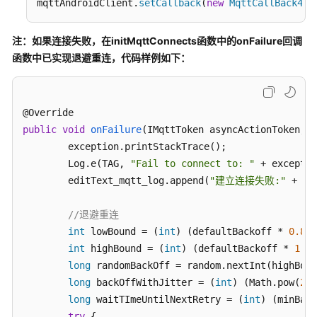
mqttAndroidClient.
setCallback
(
new
MqttCallBack4Io
助
文
注：如果连接失败，在
initMqttConnects
函数中的onFailure回调
档
函数中已实现退避重连，代码样例如下：
下
载
通
public
void
onFailure
(
IMqttToken asyncActionToken, T
用
	exception.printStackTrace();

参
	Log.e(TAG, 
"Fail to connect to: "
 + exceptio
考
	editText_mqtt_log.append(
"建立连接失败:"
 + ex
产
//退避重连
品
int
 lowBound = (
int
) (defaultBackoff * 
0.8
);

术
int
 highBound = (
int
) (defaultBackoff * 
1.2
)
语
long
 randomBackOff = random.nextInt(highBoun
long
 backOffWithJitter = (
int
) (Math.pow(
2.0
责
long
 waitTImeUntilNextRetry = (
int
) (minBack
任
try
 {
