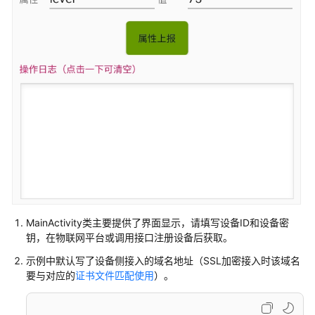
用
指
导
使
用
MQTT.fx
调
测
Java
Demo
使
用
MainActivity类主要提供了界面显示，请填写设备ID和设备密
说
钥，在物联网平台或调用接口注册设备后获取。
明
示例中默认写了设备侧接入的域名地址（SSL加密接入时该域名
要与对应的
证书文件匹配使用
）。
Python
Demo
使