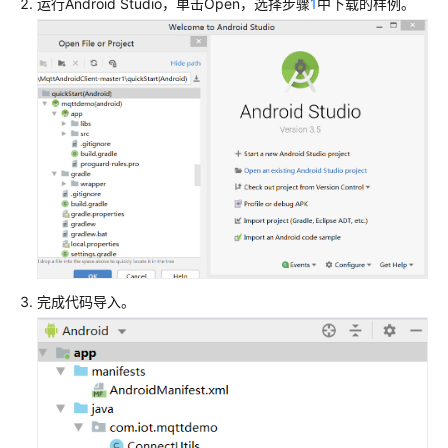
运行Android Studio，单击Open，选择步骤
1
中下载的样例。
前
必
读
资
源
获
取
设
备
侧
接
入
完成代码导入。
开
发
设
备
接