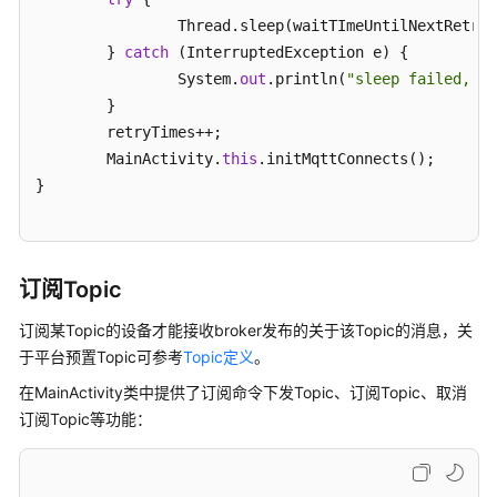
共
		Thread.sleep(waitTImeUntilNextRetry);

担
	} 
catch
 (InterruptedException e) {

云
		System.
out
.println(
"sleep failed, th
服
	}

务
	retryTimes++;

等
	MainActivity.
this
.initMqttConnects();

级
}

协
议
（SLA）
订阅Topic
白
皮
订阅某Topic的设备才能接收broker发布的关于该Topic的消息，关
书
于平台预置Topic可参考
Topic定义
。
资
在MainActivity类中提供了订阅命令下发Topic、订阅Topic、取消
源
订阅Topic等功能：
支
持