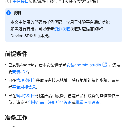
基于
平台接口
实现
“属性上报”
、
“订阅接收命令”
等功能。
总
览
说明：
服
本文中使用的代码为样例代码，仅用于体验平台通信功能，
务
如需进行商用，可以参考
资源获取
获取对应语言的IoT
公
Device SDK进行集成。
告
前提条件
计
费
已安装Android，若未安装请参考
安装android studio
，还需
说
要
安装JDK
。
明
已在
管理控制台
获取设备接入地址。获取地址的操作步骤，请参
产
考
平台对接信息
。
品
已在
管理控制台
创建产品和设备。创建产品和设备的具体操作细
介
节，请参考
创建产品
、
注册单个设备
或
批量注册设备
。
绍
准备工作
快
速