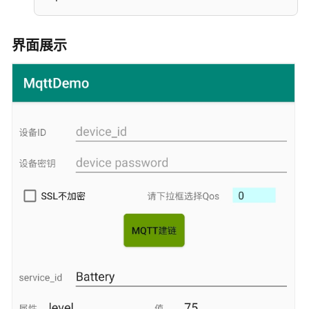
通
过
界面展示
华
为
认
证
模
组
接
入
使
用
MQTT
Demo
接
入
MQTT
使