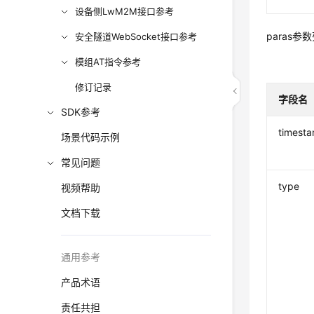
设备侧LwM2M接口参考
paras参
安全隧道WebSocket接口参考
模组AT指令参考
修订记录
字段名
SDK参考
timest
场景代码示例
常见问题
type
视频帮助
文档下载
通用参考
产品术语
责任共担