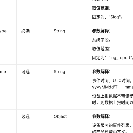
取值范围：
固定为："$log"。
type
必选
String
参数解释：
系统字段。
取值范围：
固定为："log_report
ime
可选
String
参数解释：
事件时间。UTC时间
yyyyMMdd'T'HHmms
设备上报数据不带该
时，则数据上报时间
必选
Object
参数解释：
设备服务的事件列表
的产品模型中定义。