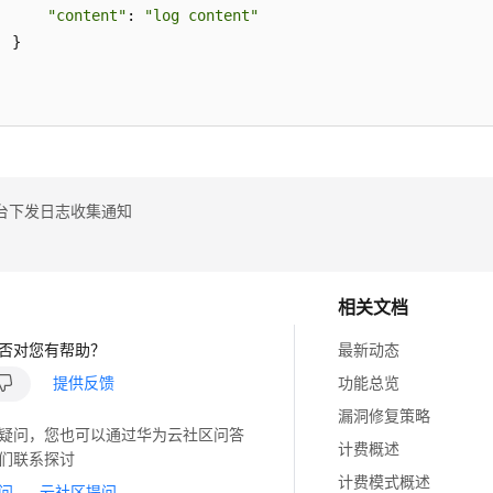
"content"
: 
"log content"
 } 



台下发日志收集通知
相关文档
否对您有帮助？
最新动态
提供反馈
功能总览
漏洞修复策略
疑问，您也可以通过华为云社区问答
计费概述
们联系探讨
计费模式概述
问
云社区提问