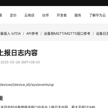
案
定价
云商店
伙伴
开发者
服务
了解华为云
备接入 IoTDA
/
API参考
/
设备侧MQTT/MQTTS接口参考
/
设备日
上报日志内容
：
2025-05-26 GMT+08:00
evices/{device_id}/sys/events/up
能
开关开启时设备使用该接口向平台上报日志内容，最大不超过1MB。