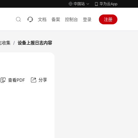
中国站
华为云App
文档
备案
控制台
登录
注册
志收集
/
设备上报日志内容
分享
查看PDF