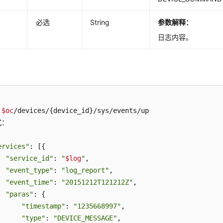
必选
String
参数解释：
日志内容。
 
$oc
/devices/{device_id}/sys/events/up   

：  

ervices"
: [{ 

"service_id"
: 
"
$log
"
, 

"event_type"
: 
"log_report"
, 

"event_time"
: 
"20151212T121212Z"
,

"paras"
: { 

"timestamp"
: 
"1235668997"
,

"type"
: 
"DEVICE_MESSAGE"
,
