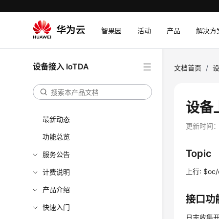
智果园
活动
产品
解决方
设备接入 IoTDA
文档首页
/
设
设备
最新动态
更新时间
功能总览
Topic
服务公告
上行: $oc/d
计费说明
产品介绍
接口功
快速入门
日志收集