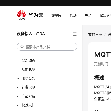
智果园
活动
产品
解决方
设备接入 IoTDA
文档首页
/
设
MQT
最新动态
更新时间
功能总览
概述
服务公告
MQTT(
计费说明
MQTTS
产品介绍
侧预置CA
快速入门