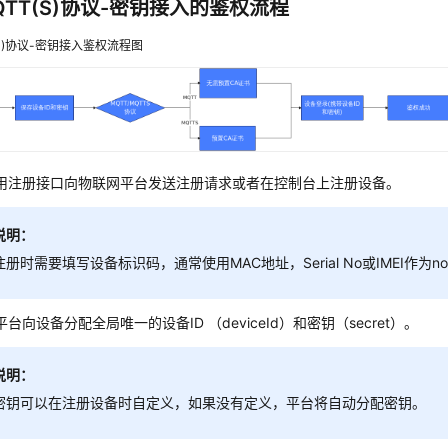
QTT(S)协议-密钥接入的鉴权流程
(S)协议-密钥接入鉴权流程图
用注册接口向物联网平台发送注册请求或者在控制台上注册设备。
说明：
注册时需要填写设备标识码，通常使用MAC地址，Serial No或IMEI作为no
台向设备分配全局唯一的设备ID （deviceId）和密钥（secret）。
说明：
密钥可以在注册设备时自定义，如果没有定义，平台将自动分配密钥。