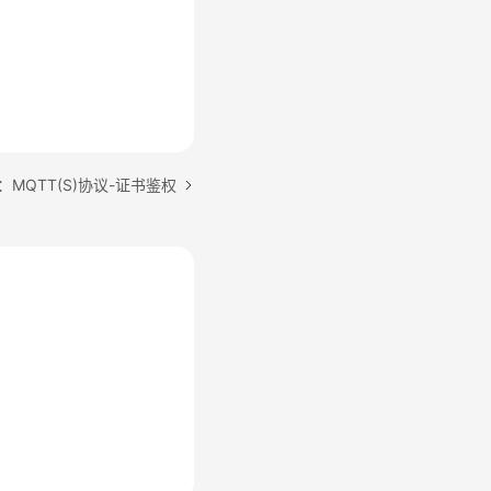
：MQTT(S)协议-证书鉴权