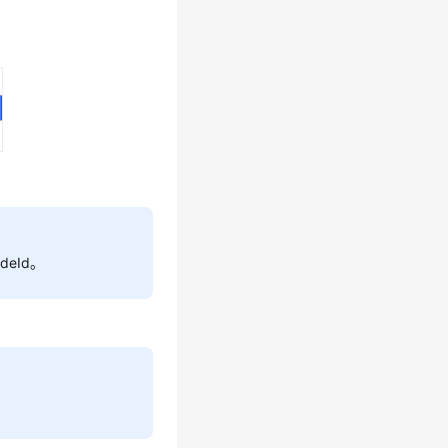
deId。