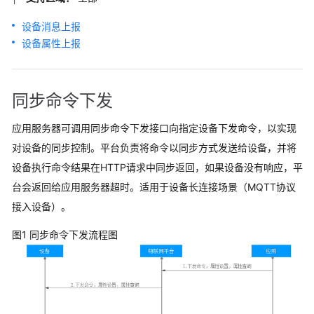
帮
助
设备消息上报
设备属性上报
文
档
下
同步命令下发
载
应用服务器可调用同步命令下发接口向指定设备下发命令，以实现
通
对设备的同步控制。平台负责将命令以同步方式发送给设备，并将
用
设备执行命令结果在HTTP请求中同步返回，如果设备没有响应，平
参
台会返回给应用服务器超时。适用于设备长连接场景（MQTT协议
考
接入设备）。
产
图1 同步命令下发流程图
品
术
语
责