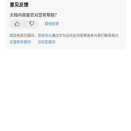
意见反馈
文档内容是否对您有帮助？
提供反馈
如您有其它疑问，您也可以通过华为云社区问答频道来与我们联系探讨
云宝助手提问
云社区提问
©2026 Huaweicloud.com 版权所有
黔ICP备20004760号-14
苏B2-20130048号