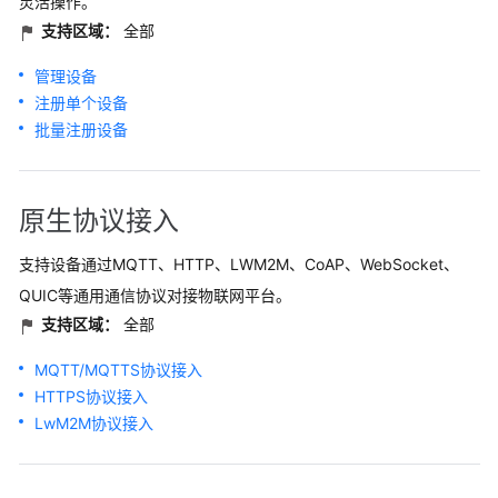
灵活操作。
总
支持区域：
全部
览
管理设备
服
注册单个设备
务
批量注册设备
公
告
计
原生协议接入
费
说
支持设备通过MQTT、HTTP、LWM2M、CoAP、WebSocket、
明
QUIC等通用通信协议对接物联网平台。
支持区域：
全部
产
品
MQTT/MQTTS协议接入
介
HTTPS协议接入
绍
LwM2M协议接入
快
速