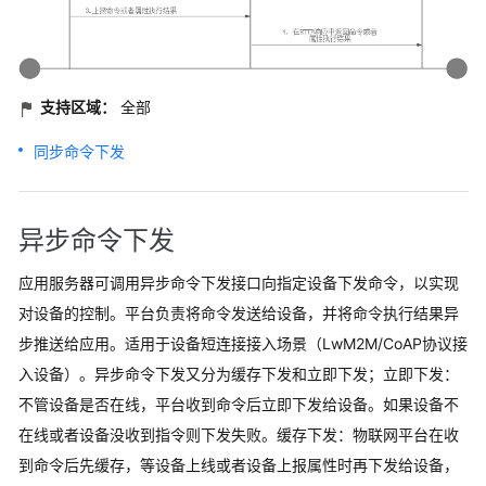
任
共
担
云
支持区域：
全部
服
务
同步命令下发
等
级
协
异步命令下发
议
（SLA）
应用服务器可调用异步命令下发接口向指定设备下发命令，以实现
对设备的控制。平台负责将命令发送给设备，并将命令执行结果异
白
皮
步推送给应用。适用于设备短连接接入场景（LwM2M/CoAP协议接
书
入设备）。异步命令下发又分为缓存下发和立即下发；立即下发：
资
不管设备是否在线，平台收到命令后立即下发给设备。如果设备不
源
在线或者设备没收到指令则下发失败。缓存下发：物联网平台在收
支
到命令后先缓存，等设备上线或者设备上报属性时再下发给设备，