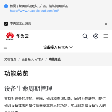
如需了解国际站更多云产品，请访问国际站。
https://www.huaweicloud.com/intl/
不再显示此消息
设备接入 IoTDA
文档首页
/
设备接入 IoTDA
/
功能总览
功能总览
最
新
动
设备生命周期管理
态
支持对设备的增加、删除、修改和查询功能，同时为物联应用提供
功
修改设备或者所属传感器基本信息的功能，实现对新增设备接入的
能