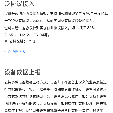
泛协议接入
入
门
提供开放的泛协议接入框架，支持加载和管理第三方/客户开发的基
用
于TCP私有协议接入驱动，从而实现私有协议设备的接入。
户
也可以通过范协议框架实现行业协议接入，如：JT/T 808、
指
SL651、HJ212、IEC104等。
南
支持区域：
全部
最
泛协议接入
佳
实
践
设备数据上报
开
发
支持多种设备数据上报方式，设备基于在设备上定义的业务逻辑进
指
行数据采集和上报，可以是基于周期或者事件触发。设备可通过以
南
下方式发送数据到物联网平台：设备消息和属性上报：支持对设备
消息进行不解析的透传，支持设备上报的属性的数据处理。网关批
API
参
量属性上报：支持网关设备将批量子设备的数据一次性上报到平