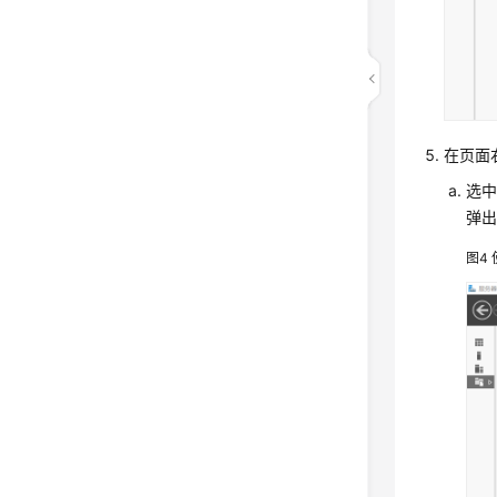
在页面
选中
弹出
图4