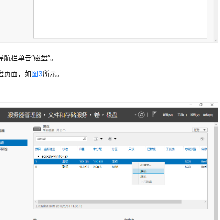
导航栏单击“磁盘”。
盘页面，如
图3
所示。