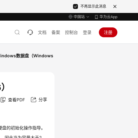
不再显示此消息
中国站
华为云App
文档
备案
控制台
登录
注册
ndows数据盘（Windows
6）
分享
查看PDF
，提供云硬盘的初始化操作指导。
EB，因此当为容量大于2