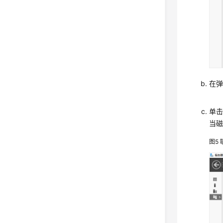
在弹
单
当磁
图5