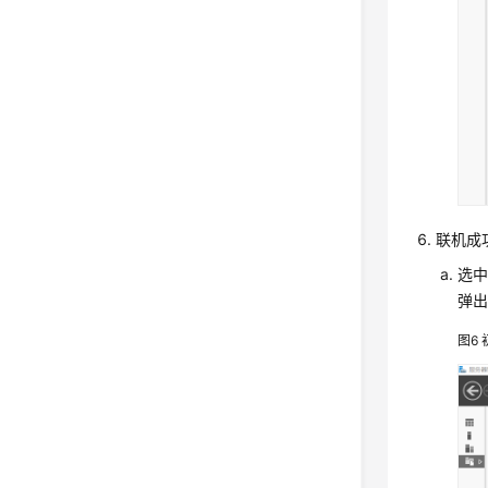
联机成
选中
弹出
图6