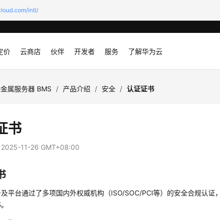
loud.com/intl/
定价
云商店
伙伴
开发者
服务
了解华为云
金属服务器 BMS
/
产品介绍
/
安全
/
认证证书
证书
：
2025-11-26 GMT+08:00
书
及平台通过了多项国内外权威机构（ISO/SOC/PCI等）的安全合规认证
书。