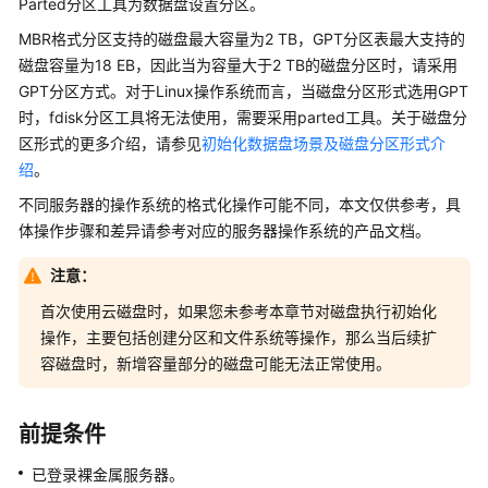
Parted分区工具为数据盘设置分区。
介
绍
MBR格式分区支持的磁盘最大容量为2 TB，GPT分区表最大支持的
磁盘容量为18 EB，因此当为容量大于2 TB的磁盘分区时，请采用
计
GPT分区方式。对于Linux操作系统而言，当磁盘分区形式选用GPT
费
时，fdisk分区工具将无法使用，需要采用parted工具。关于磁盘分
说
区形式的更多介绍，请参见
初始化数据盘场景及磁盘分区形式介
明
绍
。
不同服务器的操作系统的格式化操作可能不同，本文仅供参考，具
快
速
体操作步骤和差异请参考对应的服务器操作系统的产品文档。
入
注意：
门
首次使用云磁盘时，如果您未参考本章节对磁盘执行初始化
用
操作，主要包括创建分区和文件系统等操作，那么当后续扩
户
容磁盘时，新增容量部分的磁盘可能无法正常使用。
指
南
前提条件
通
已登录裸金属服务器。
过