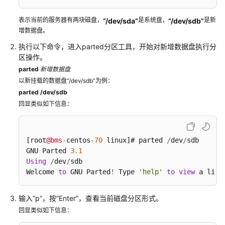
理
表示当前的服务器有两块磁盘，
是系统盘，
是新
“/dev/sda”
“/dev/sdb”
磁
增数据盘。
盘
执行以下命令，进入parted分区工具，开始对新增数据盘执行分
管
区操作。
理
parted
新增数据盘
以新挂载的数据盘“/dev/sdb”为例：
磁
parted /dev/sdb
盘
回显类似如下信息：
类
型
概
述
[root
@bms
-
centos
-70
 linux]# parted 
/
dev
/
sdb

GNU Parted 
3.1
为
Using
/
dev
/
sdb

BMS
Welcome 
to
 GNU Parted
!
 Type 
'help'
to
view
 a list
挂
载
输入“p”，按“Enter”，查看当前磁盘分区形式。
数
回显类似如下信息：
据