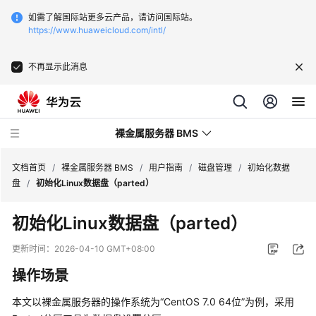
如需了解国际站更多云产品，请访问国际站。
https://www.huaweicloud.com/intl/
不再显示此消息
裸金属服务器 BMS
文档首页
/
裸金属服务器 BMS
/
用户指南
/
磁盘管理
/
初始化数据
盘
/
初始化Linux数据盘（parted）
最
初始化Linux数据盘（parted）
新
动
更新时间：
2026-04-10 GMT+08:00
态
操作场景
产
本文以裸金属服务器的操作系统为“CentOS 7.0 64位”为例，采用
品