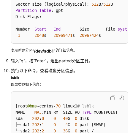
于
Sector size (logical
/
physical): 
512
B
/
512
Partition
2TB
Table
: gpt

Disk Flags: 

的
Windows
Number  
Start
End
        Size       File 
system
数
1
2048
s   
20969471
s  
20967424
s             
据
盘
（Windows
表示新建分区
的详细信息。
“/dev/sdb1”
2012）
输入“q”，按“Enter”，退出parted分区工具。
初
执行以下命令，查看磁盘分区信息。
始
lsblk
化
回显类似如下信息：
容
量
大
[
root
@bms
-centos-
70
 linux
]
# lsblk                
于
NAME    
MAJ
:
MIN RM  SIZE RO 
TYPE
 MOUNTPOINT

2TB
sda    
202
:
0
0
40
G  
0
 disk 

的
├─sda1 
202
:
1
0
4
G  
0
 part 
[
SWAP
]
Linux
└─sda2 
202
:
2
0
36
G  
0
 part /
