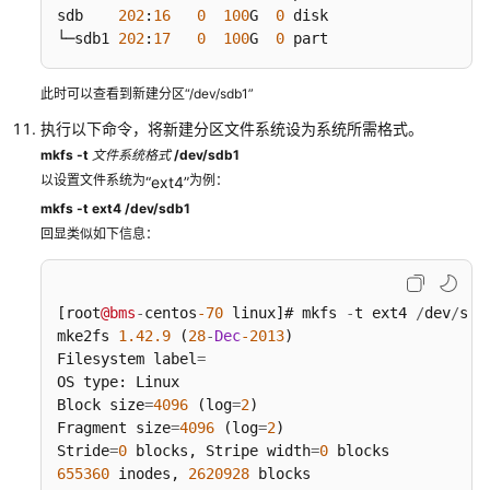
数
sdb    
202
:
16
0
100
G  
0
 disk 

据
└─sdb1 
202
:
17
0
100
G  
0
 part 
盘
（parted）
此时可以查看到新建分区“/dev/sdb1”
执行以下命令，将新建分区文件系统设为系统所需格式。
卸
载
mkfs -t
文件系统格式
/dev/sdb1
磁
以设置文件系统为
为例：
“ext4”
盘
mkfs -t ext4 /dev/sdb1
回显类似如下信息：
扩
容
磁
[root
@bms
-
centos
-70
 linux]# mkfs 
-
t ext4 
/
dev
/
sdb1
盘
mke2fs 
1.42
.9
 (
28
-
Dec
-2013
)

Filesystem label
=
配
OS type: Linux

置
Block size
=
4096
 (log
=
2
)

RAID
Fragment size
=
4096
 (log
=
2
)

Stride
=
0
 blocks, Stripe width
=
0
655360
网
 inodes, 
2620928