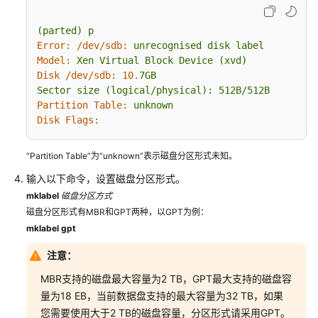
盘
(parted)
p
初
Error: /dev/sdb:
unrecognised
disk
label
始
Model:
Xen
Virtual
Block
Device
(xvd)
化
Disk /dev/sdb:
10.
7GB
数
Sector
size
(logical/physical):
512B/512B
据
Partition Table:
unknown
盘
Disk Flags:
初
“Partition Table”为“unknown”表示磁盘分区形式未知。
始
化
输入以下命令，设置磁盘分区形式。
数
mklabel
磁盘分区方式
据
磁盘分区形式有MBR和GPT两种，以GPT为例：
盘
mklabel gpt
场
注意：
景
及
MBR支持的磁盘最大容量为2 TB，GPT最大支持的磁盘容
磁
量为18 EB，当前数据盘支持的最大容量为32 TB，如果
盘
您需要使用大于2 TB的磁盘容量，分区形式请采用GPT。
分