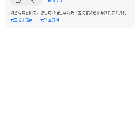
提供反馈
责
如您有其它疑问，您也可以通过华为云社区问答频道来与我们联系探讨
任
云宝助手提问
云社区提问
共
担
云
服
务
等
级
协
议
（SLA）
白
©2026 Huaweicloud.com 版权所有
黔ICP备20004760号-14
苏B2-20130048号
皮
A2.B1.B2-20070312
增值电信业务经营许可证：B1.B2-20200593 | 代理域名注册服务机构：新网、西数
书
电子营业执照
贵公网安备 52990002000093号
资
源