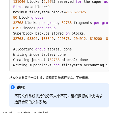
131046
 blocks (
5.00
%
) reserved 
for
 the super 
user
络
First
 data block
=
0
管
Maximum filesystem blocks
=
2151677925
理
80
 block 
groups
32768
 blocks 
per
group
, 
32768
 fragments 
per
group
安
8192
 inodes 
per
group
全
Superblock backups stored 
on
管
32768
, 
98304
, 
163840
, 
229376
, 
294912
, 
819200
, 
884
理
Allocating 
group
 tables: done                     
密
Writing inode tables: done                        
钥
Creating journal (
32768
 blocks): done

对
Writing superblocks 
and
 filesystem accounting inf
与
密
格式化需要等待一段时间，请观察系统运行状态，不要退出。
码
管
说明：
理
不同文件系统支持的分区大小不同，请根据您的业务需求
选择合适的文件系统。
资
源