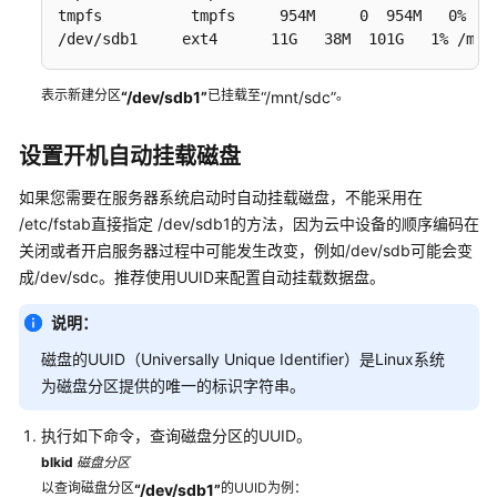
件
tmpfs          tmpfs     954M     0  954M   0% /sy
/dev/sdb1     ext4      11G   38M  101G   1% /mnt
私
有
表示新建分区
已挂载至
。
“/dev/sdb1”
“/mnt/sdc”
镜
像
制
设置开机自动挂载磁盘
作
如果您需要在服务器系统启动时自动挂载磁盘，不能采用在
指
南
/etc/fstab直接指定 /dev/sdb1的方法，因为云中设备的顺序编码在
关闭或者开启服务器过程中可能发生改变，例如/dev/sdb可能会变
最
成/dev/sdc。推荐使用UUID来配置自动挂载数据盘。
佳
实
说明：
践
磁盘的UUID（Universally Unique Identifier）是Linux系统
为磁盘分区提供的唯一的标识字符串。
API
参
执行如下命令，查询磁盘分区的UUID。
考
blkid
磁盘分区
以查询磁盘分区
的UUID为例：
“/dev/sdb1”