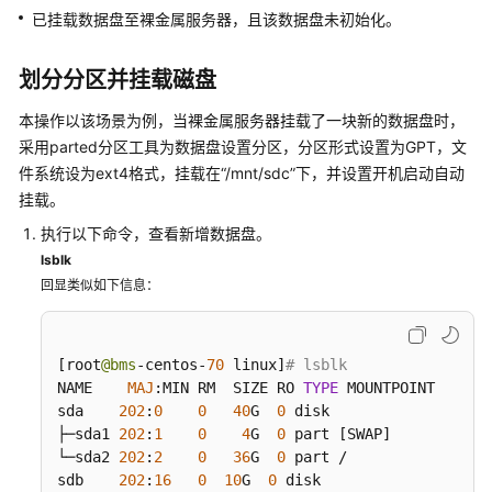
IAM
已挂载数据盘至裸金属服务器，且该数据盘未初始化。
授
予
划分分区并挂载磁盘
使
用
本操作以该场景为例，当裸金属服务器挂载了一块新的数据盘时，
BMS
采用parted分区工具为数据盘设置分区，分区形式设置为GPT，文
的
件系统设为ext4格式，挂载在“/mnt/sdc”下，并设置开机启动自动
权
挂载。
限
执行以下命令，查看新增数据盘。
实
lsblk
例
回显类似如下信息：
管
理
[
root
@bms
-centos-
70
 linux
]
# lsblk
私
NAME    
MAJ
:
MIN RM  SIZE RO 
TYPE
 MOUNTPOINT

有
sda    
202
:
0
0
40
G  
0
 disk 

镜
├─sda1 
202
:
1
0
4
G  
0
 part 
[
SWAP
]
像
└─sda2 
202
:
2
0
36
G  
0
 part /

管
sdb    
202
:
16
0
10
G  
0
 disk