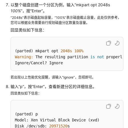
以整个磁盘创建一个分区为例，输入“mkpart opt 2048s
数
100%
”，按“Enter”。
据
盘
“2048s”表示磁盘起始容量，“100%”表示磁盘截止容量，此处仅供参考，
您可以根据业务需要自行规划磁盘分区数量及容量。
（fdisk）
回显类似如下信息：
初
始
化
(parted) mkpart opt 
2048s
100%
Linux
Warning:
 The resulting partition 
is
not
 properly 
数
Ignore/Cancel? Ignore 
据
盘
若出现以上性能优化提醒，请输入“Ignore”，忽视即可。
（parted）
输入“p”，按“Enter”，查看新建分区的详细信息。
回显类似如下信息：
初
始
化
容
(parted) p                                        
量
Model: Xen Virtual Block Device (xvd)

大
Disk 
/
dev
/
sdb: 
20971520
s
