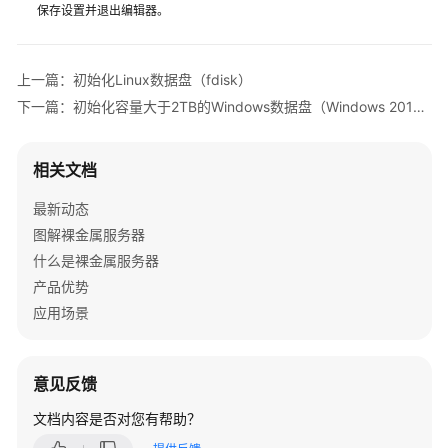
保存设置并退出编辑器。
视
频
帮
上一篇：初始化Linux数据盘（fdisk）
助
下一篇：初始化容量大于2TB的Windows数据盘（Windows 2012）
文
档
相关文档
下
载
最新动态
图解裸金属服务器
什么是裸金属服务器
通
用
产品优势
参
应用场景
考
产
意见反馈
品
文档内容是否对您有帮助？
术
语