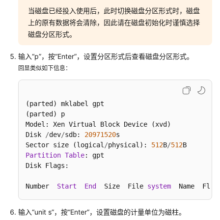
当磁盘已经投入使用后，此时切换磁盘分区形式时，磁盘
区
形
上的原有数据将会清除，因此请在磁盘初始化时谨慎选择
式
磁盘分区形式。
介
绍
输入“p”，按“Enter”，设置分区形式后查看磁盘分区形式。
回显类似如下信息：
初
始
化
(parted) mklabel gpt                              
Windows
(parted) p                                        
数
Model: Xen Virtual Block Device (xvd)

据
Disk 
/
dev
/
sdb: 
20971520
s

盘
Sector size (logical
/
physical): 
512
B
/
512
（Windows
Partition
Table
: gpt

2016）
Disk Flags: 

初
Number  
Start
End
  Size  File 
system
  Name  Flag
始
化
输入“unit s”，按“Enter”，设置磁盘的计量单位为磁柱。
Linux