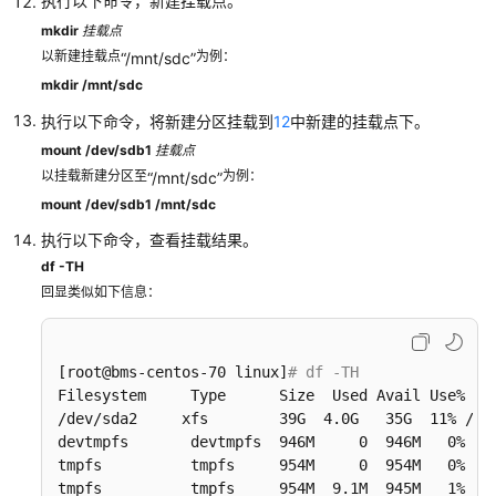
执行以下命令，新建挂载点。
与
标
mkdir
挂载点
签
以新建挂载点
为例：
“/mnt/sdc”
mkdir /mnt/sdc
使
执行以下命令，将新建分区挂载到
12
中新建的挂载点下。
用
mount /dev/sdb1
挂载点
CES
以挂载新建分区至
为例：
“/mnt/sdc”
监
控
mount /dev/sdb1 /mnt/sdc
BMS
执行以下命令，查看挂载结果。
df -TH
使
回显类似如下信息：
用
CTS
审
[root@bms-centos-70 linux]
# df -TH
计
Filesystem     Type      Size  Used Avail Use% Mou
BMS
/dev/sda2     xfs        39G  4.0G   35G  11% /

操
devtmpfs       devtmpfs  946M     0  946M   0% /de
作
tmpfs          tmpfs     954M     0  954M   0% /de
事
tmpfs          tmpfs     954M  9.1M  945M   1% /ru