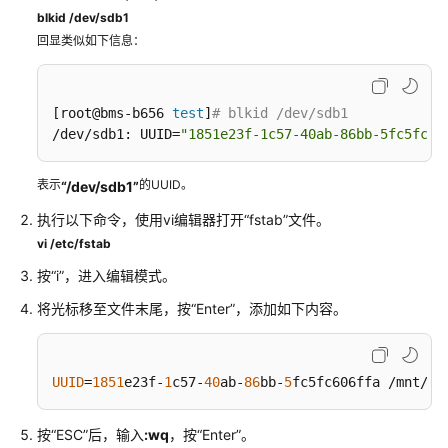
SDK
blkid /dev/sdb1
参
回显类似如下信息：
考
场
景
[root@bms-b656 
test
]
# blkid /dev/sdb1
代
/dev/sdb1: UUID=
"1851e23f-1c57-40ab-86bb-5fc5fc60
码
示
表示
的UUID。
“/dev/sdb1”
例
执行以下命令，使用vi编辑器打开“fstab”文件。
vi /etc/fstab
常
见
按“i”，进入编辑模式。
问
将光标移至文件末尾，按“Enter”，添加如下内容。
题
故
障
UUID
=
1851
e23f-
1
c57-
40
ab-
86
bb-
5
fc5fc606ffa /mnt/sd
排
除
按“ESC”后，输入
:wq
，按“Enter”。