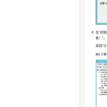
在“初
表）”，
返回“
图6
计算