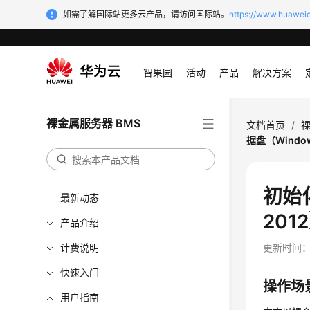
如需了解国际站更多云产品，请访问国际站。
https://www.huaweic
智果园
活动
产品
解决方案
裸金属服务器 BMS
文档首页
/
裸
据盘（Window
初始化
最新动态
201
产品介绍
计费说明
更新时间
快速入门
操作场
用户指南