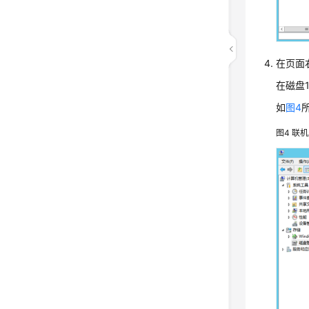
在页面
在磁盘
如
图4
图4
联机