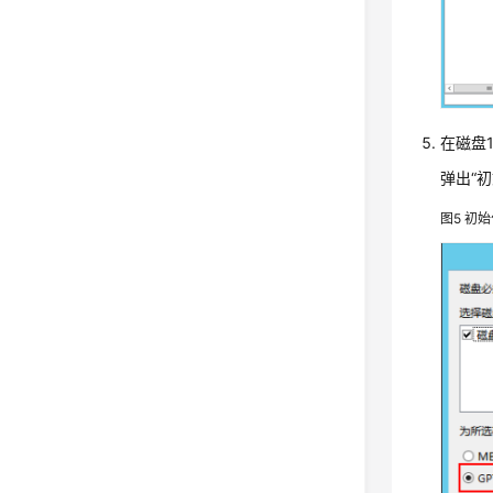
在磁盘
弹出“
图5
初始