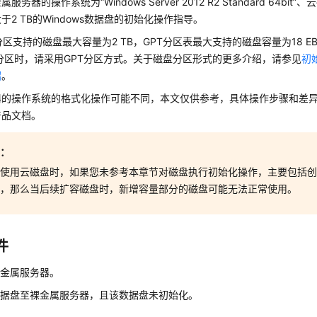
务器的操作系统为“Windows Server 2012 R2 Standard 64bit
于2 TB的Windows数据盘的初始化操作指导。
分区支持的磁盘最大容量为2 TB，GPT分区表最大支持的磁盘容量为18 
分区时，请采用GPT分区方式。关于磁盘分区形式的更多介绍，请参见
初
绍
。
器的操作系统的格式化操作可能不同，本文仅供参考，具体操作步骤和差
产品文档。
意：
次使用云磁盘时，如果您未参考本章节对磁盘执行初始化操作，主要包括
作，那么当后续扩容磁盘时，新增容量部分的磁盘可能无法正常使用。
件
裸金属服务器。
数据盘至裸金属服务器，且该数据盘未初始化。