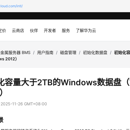
loud.com/intl/
定价
云商店
伙伴
开发者
服务
了解华为云
金属服务器 BMS
/
用户指南
/
磁盘管理
/
初始化数据盘
/
初始化容
s 2012）
容量大于2TB的Windows数据盘（W
2）
：
2025-11-26 GMT+08:00
景