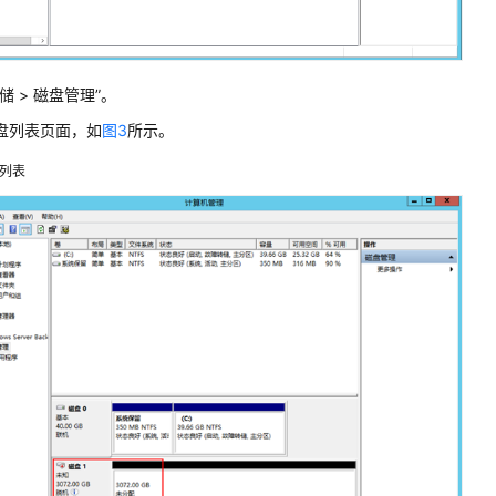
储 > 磁盘管理”。
盘列表页面，如
图3
所示。
列表