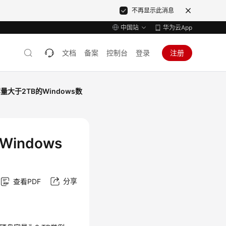
不再显示此消息
中国站
华为云App
文档
备案
控制台
登录
注册
量大于2TB的Windows数
indows
分享
查看PDF