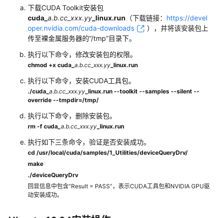
器
下载CUDA Toolkit安装包
安
cuda_
a.b.cc_xxx.yy
_linux.run
（下载链接：
https://devel
oper.nvidia.com/cuda-downloads
），并将该安装包上
装
传至裸金属服务器的“/tmp”目录下。
NVIDIA
GPU
执行以下命令，修改安装包的权限。
驱
chmod
+x
cuda_
a.b.cc_xxx.yy
_linux.run
动
执行以下命令，安装CUDA工具包。
和
./
cuda_
a.b.cc_xxx.yy
_linux.run
--toolkit
--samples
--silent
--
CUDA
override
--tmpdir=/tmp/
工
具
执行以下命令，删除安装包。
包
rm
-f
cuda
_
a.b.cc_xxx.yy
_linux.run
执行如下三条命令，验证是否安装成功。
p3
cd /usr/local/cuda/samples/1_Utilities/deviceQueryDrv/
服
make
务
./deviceQueryDrv
器
回显信息中包含“Result = PASS”，表示CUDA工具包和NVIDIA GPU驱
安
动安装成功。
装
NVIDIA