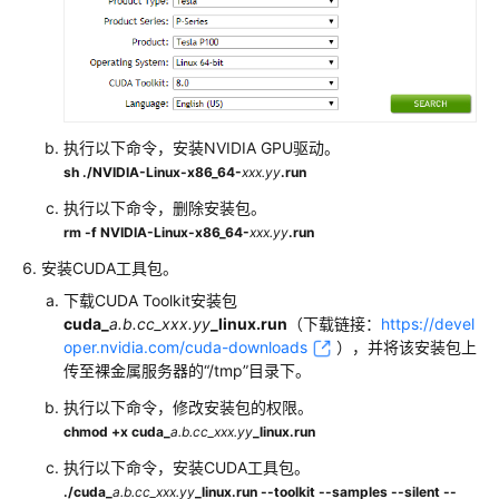
息
私
有
镜
执行以下命令，安装NVIDIA GPU驱动。
像
管
sh
./NVIDIA-Linux-x86_64-
xxx.yy
.run
理
执行以下命令，删除安装包。
rm
-f
NVIDIA-Linux-x86_64-
xxx.yy
.run
磁
安装CUDA工具包。
盘
管
下载CUDA Toolkit安装包
理
cuda_
a.b.cc_xxx.yy
_linux.run
（下载链接：
https://devel
oper.nvidia.com/cuda-downloads
），并将该安装包上
传至裸金属服务器的“/tmp”目录下。
网
络
执行以下命令，修改安装包的权限。
管
chmod
+x
cuda_
a.b.cc_xxx.yy
_linux.run
理
执行以下命令，安装CUDA工具包。
./
cuda_
a.b.cc_xxx.yy
_linux.run
--toolkit
--samples
--silent
--
安