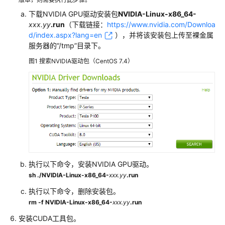
下载NVIDIA GPU驱动安装包
NVIDIA-Linux-x86_64-
p1
xxx.yy
.run
（下载链接：
https://www.nvidia.com/Downloa
服
d/index.aspx?lang=en
），并将该安装包上传至裸金属
务
服务器的“/tmp”目录下。
器
图1
搜索NVIDIA驱动包（CentOS 7.4）
安
装
NVIDIA
GPU
驱
动
和
CUDA
工
执行以下命令，安装NVIDIA GPU驱动。
具
sh
./NVIDIA-Linux-x86_64-
xxx.yy
.run
包
执行以下命令，删除安装包。
p2
rm
-f
NVIDIA-Linux-x86_64-
xxx.yy
.run
服
安装CUDA工具包。
务