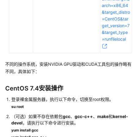
arch=x86_64
的
&target_distro
权
=CentOS&tar
限
get_version=7
&target_type
实
=runfilelocal
例
管
理
不同的操作系统，安装NVIDIA GPU驱动和CUDA工具包的操作略有
BMS
不同，具体如下：
实
例
CentOS 7.4安装操作
概
述
登录裸金属服务器，执行以下命令，切换至root权限。
su root
创
建
（可选）如果不存在依赖包
gcc
、
gcc-c++
、
make
和
kernel-
devel
，请执行以下命令进行安装。
BMS
yum install gcc
登