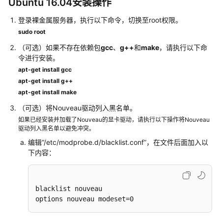
Ubuntu 16.04安装操作
GPU
驱
登录裸金属服务器，执行以下命令，切换至root权限。
动
sudo root
和
CUDA
（可选）如果不存在依赖包
gcc
、
g++
和
make
，请执行以下命
令进行安装。
工
具
apt-get install gcc
包
apt-get install g++
apt-get install make
管
（可选）将Nouveau驱动列入黑名单。
理
如果已经安装并加载了Nouveau的显卡驱动，请执行以下操作将Nouveau
我
驱动列入黑名单以避免冲突。
的
编辑“/etc/modprobe.d/blacklist.conf”，在文件后面加入以
BMS
下内容：
变
更
blacklist nouveau

BMS
options nouveau modeset=0
操
作