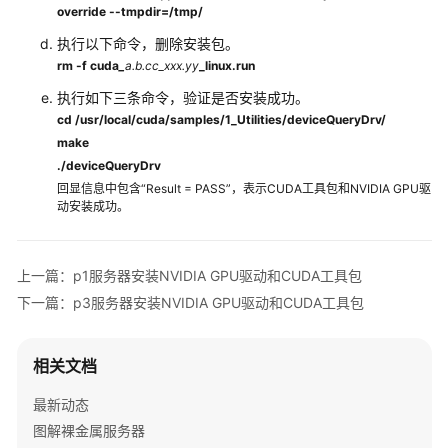
override
--tmpdir=/tmp/
全
管
执行以下命令，删除安装包。
理
rm
-f
cuda
_
a.b.cc_xxx.yy
_linux.run
执行如下三条命令，验证是否安装成功。
密
cd /usr/local/cuda/samples/1_Utilities/deviceQueryDrv/
钥
make
对
./deviceQueryDrv
与
回显信息中包含“Result = PASS”，表示CUDA工具包和NVIDIA GPU驱
密
动安装成功。
码
管
理
上一篇：p1服务器安装NVIDIA GPU驱动和CUDA工具包
下一篇：p3服务器安装NVIDIA GPU驱动和CUDA工具包
资
源
与
相关文档
标
签
最新动态
图解裸金属服务器
使