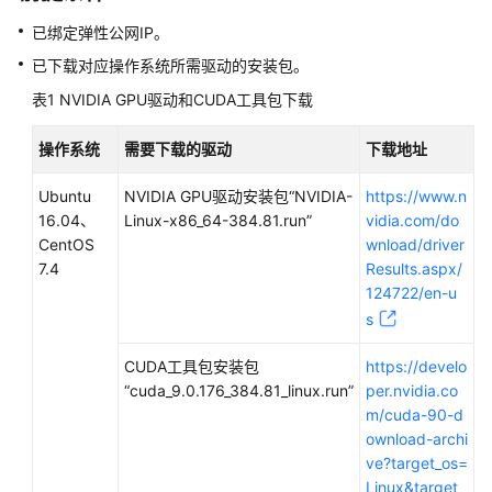
说
明
已绑定弹性公网IP。
已下载对应操作系统所需驱动的安装包。
快
表1
速
NVIDIA GPU驱动和CUDA工具包下载
入
门
操作系统
需要下载的驱动
下载地址
Ubuntu
NVIDIA GPU驱动安装包“NVIDIA-
https://www.n
用
16.04、
Linux-x86_64-384.81.run”
vidia.com/do
户
CentOS
wnload/driver
指
7.4
Results.aspx/
南
124722/en-u
s
通
过
CUDA工具包安装包
https://develo
IAM
“cuda_9.0.176_384.81_linux.run”
per.nvidia.co
授
m/cuda-90-d
予
ownload-archi
使
ve?target_os=
用
Linux&target_
BMS