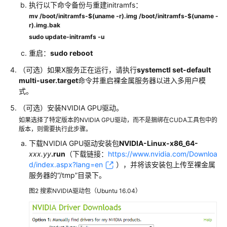
系
执行以下命令备份与重建initramfs：
统
mv /boot/initramfs-$(uname -r).img /boot/initramfs-$(uname -
r).img.bak
使
sudo update-initramfs -u
用
重启：
sudo reboot
实
（可选）如果X服务正在运行，请执行
systemctl set-default
例
multi-user.target
命令并重启裸金属服务器以进入多用户模
自
式。
定
义
（可选）安装NVIDIA GPU驱动。
数
如果选择了特定版本的NVIDIA GPU驱动，而不是捆绑在CUDA工具包中的
据
版本，则需要执行此步骤。
和
下载NVIDIA GPU驱动安装包
NVIDIA-Linux-x86_64-
元
xxx.yy
.run
（下载链接：
https://www.nvidia.com/Downloa
数
d/index.aspx?lang=en
），并将该安装包上传至裸金属
据
服务器的“/tmp”目录下。
图2
搜索NVIDIA驱动包（Ubuntu 16.04）
查
看
BMS
信