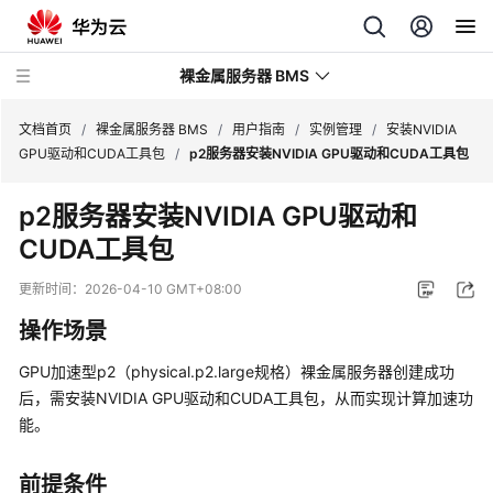
裸金属服务器 BMS
文档首页
/
裸金属服务器 BMS
/
用户指南
/
实例管理
/
安装NVIDIA
GPU驱动和CUDA工具包
/
p2服务器安装NVIDIA GPU驱动和CUDA工具包
最
p2服务器安装NVIDIA GPU驱动和
新
CUDA工具包
动
态
更新时间：
2026-04-10 GMT+08:00
产
操作场景
品
介
GPU加速型p2（physical.p2.large规格）裸金属服务器创建成功
绍
后，需安装NVIDIA GPU驱动和CUDA工具包，从而实现计算加速功
能。
计
费
前提条件