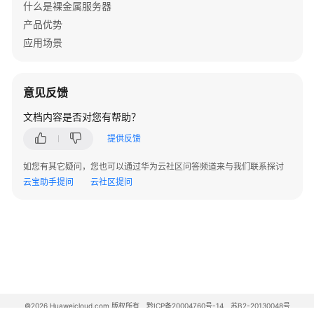
什么是裸金属服务器
用
产品优势
CES
应用场景
监
控
BMS
意见反馈
使
文档内容是否对您有帮助？
用
CTS
提供反馈
审
如您有其它疑问，您也可以通过华为云社区问答频道来与我们联系探讨
计
云宝助手提问
云社区提问
BMS
操
作
事
件
私
有
©2026 Huaweicloud.com 版权所有
黔ICP备20004760号-14
苏B2-20130048号
镜