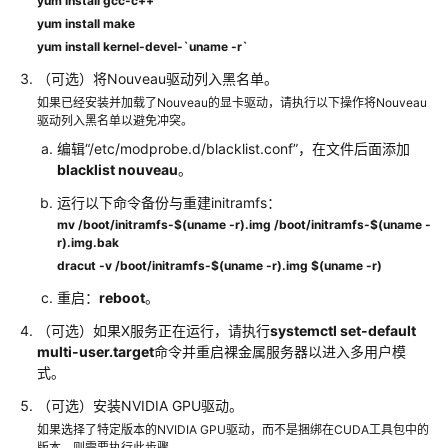
yum install gcc-c++
录
yum install make
Linux
yum install kernel-devel-`uname -r`
BMS
（可选）将Nouveau驱动列入黑名单。
如果已经安装并加载了Nouveau的显卡驱动，请执行以下操作将Nouveau
登
驱动列入黑名单以避免冲突。
录
编辑“/etc/modprobe.d/blacklist.conf”，在文件后面添加
Windows
blacklist nouveau
。
BMS
运行以下命令备份与重建initramfs：
安
mv /boot/initramfs-$(uname -r).img /boot/initramfs-$(uname -
r).img.bak
装
dracut -v /boot/initramfs-$(uname -r).img $(uname -r)
NVIDIA
GPU
重启：
reboot
。
驱
（可选）如果X服务正在运行，请执行
systemctl set-default
动
multi-user.target
命令并重启裸金属服务器以进入多用户模
和
式。
CUDA
工
（可选）安装NVIDIA GPU驱动。
具
如果选择了特定版本的NVIDIA GPU驱动，而不是捆绑在CUDA工具包中的
包
版本，则需要执行此步骤。