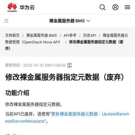
裸金属服务器 BMS
文档首页
/
裸金属服务器 BMS
/
API参考
/
历史API
/
裸金属服务器元
数据管理（OpenStack Nova API）
/
修改裸金属服务器指定元数据（废
弃）
最
新
更新时间：
2025-10-31 GMT+08:00
动
态
修改
裸金属服务器
指定元数据（废弃）
产
功能介绍
品
介
修改
裸金属服务器
指定元数据。
绍
当前API已废弃，请使用“
更新裸金属服务器元数据 - UpdateBarem
etalServerMetadata
”。
计
费