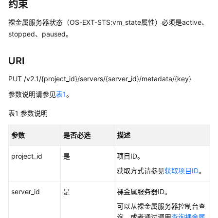
说
约束
明
裸金属服务器
状态（OS-EXT-STS:vm_state属性）必须是active、
快
stopped、paused。
速
入
URI
门
PUT /v2.1/{project_id}/servers/{server_id}/metadata/{key}
用
参数说明请参见
表1
。
户
指
表1
参数说明
南
参数
是否必选
描述
私
有
project_id
是
项目ID。
镜
获取方式请参见
获取项目ID
。
像
制
server_id
是
裸金属服务器
ID。
作
可以从
裸金属服务器
控制台查
指
询，或者通过调用
查询裸金属
南