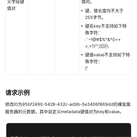
义字段键
值对。
如
值对
键、值长度均不大于
何
255字节。
调
键名key不支持如下特
用
殊字符：
API
:`~!@#$%^&*()=+
<,>?/'";{[]}|\
API
键值value不支持如下特
殊字符：
应
\"
用
示
例
请求示例
公
共
修改ID为95bf2490-5428-432c-ad9b-5e3406f869dd的
裸金属
参
服务器
的元数据，其中自定义metadata键值对为key和value。
数
权