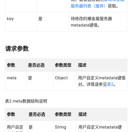
服务器列表（废弃）
获取。
最
key
是
待修改的
裸金属服务器
佳
metadata键值。
实
践
API
请求参数
参
考
参数
是否必选
参数类型
描述
使
meta
是
Object
用户自定义metadata键值
用
对。详情请参见
表2
。
前
必
读
表2
meta数据结构说明
API
参数
是否必选
参数类型
描述
概
览
用户自定
是
String
用户自定义metadata键