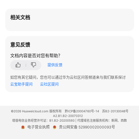
裸
金
相关文档
属
服
务
器
意见反馈
元
数
文档内容是否对您有帮助？
据
管
提供反馈
理
如您有其它疑问，您也可以通过华为云社区问答频道来与我们联系探讨
（OpenStack
云宝助手提问
云社区提问
Nova
API）
查
©2026 Huaweicloud.com 版权所有
黔ICP备20004760号-14
苏B2-20130048号
询
A2.B1.B2-20070312
裸
增值电信业务经营许可证：B1.B2-20200593 | 代理域名注册服务机构：新网、西数
金
电子营业执照
贵公网安备 52990002000093号
属