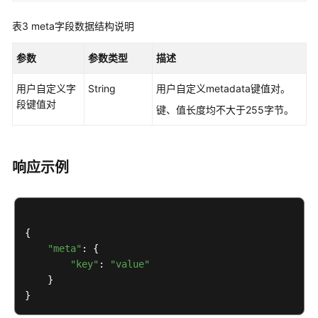
询
表3
meta字段数据结构说明
API
版
参数
参数类型
描述
本
信
用户自定义字
String
用户自定义metadata键值对。
息
段键值对
（OpenStack
键、值长度均不大于255字节。
Nova
API）
响应示例
裸
金
属
服
{

务
"meta"
: {

器
"key"
: 
"value"
生
    }

命
周
期