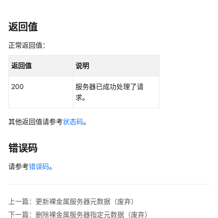
管
理
返回值
（OpenStack
Nova
正常返回值：
API）
返回值
说明
裸
金
200
服务器已成功处理了请
属
求。
服
务
其他返回值请参考
状态码
。
器
状
错误码
态
管
请参考
错误码
。
理
（OpenStack
Nova
上一篇：更新裸金属服务器元数据（废弃）
API）
下一篇：删除裸金属服务器指定元数据（废弃）