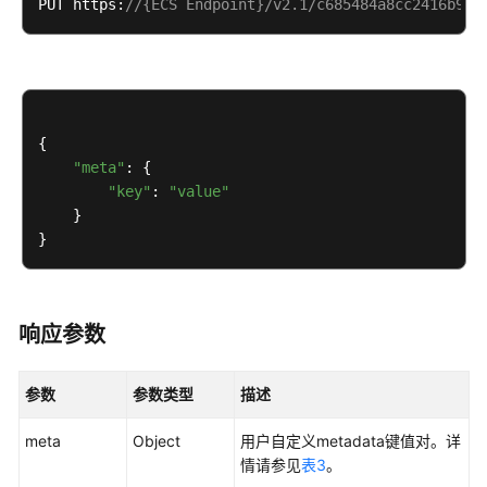
限
PUT https:
//{ECS Endpoint}/v2.1/c685484a8cc2416b972
和
授
权
项
{

历
"meta"
: {

史
"key"
: 
"value"
API
    }

接
口
使
用
响应参数
说
明
（OpenStack
参数
参数类型
描述
Nova
API）
meta
Object
用户自定义metadata键值对。详
情请参见
表3
。
查