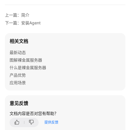
介
绍
上一篇：简介
计
下一篇：安装Agent
费
说
相关文档
明
最新动态
快
图解裸金属服务器
速
什么是裸金属服务器
入
门
产品优势
应用场景
用
户
指
意见反馈
南
文档内容是否对您有帮助？
私
提供反馈
有