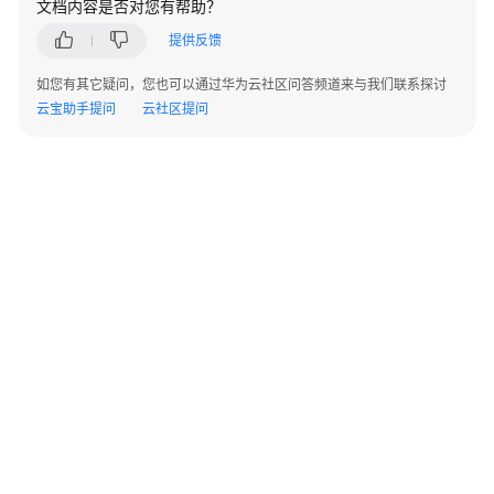
文档内容是否对您有帮助？
安
装
提供反馈
并
配
如您有其它疑问，您也可以通过华为云社区问答频道来与我们联系探讨
置
云宝助手提问
云社区提问
虚
拟
机
（Linux）
安
装
虚
拟
机
启
动
©2026 Huaweicloud.com 版权所有
黔ICP备20004760号-14
苏B2-20130048号
引
A2.B1.B2-20070312
增值电信业务经营许可证：B1.B2-20200593 | 代理域名注册服务机构：新网、西数
导
电子营业执照
贵公网安备 52990002000093号