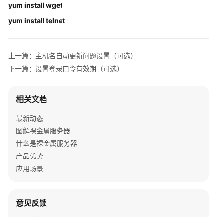
镜
yum install wget
像
yum install telnet
制
作
指
上一篇：主机名自动更新问题设置（可选）
南
下一篇：设置登录口令有效期（可选）
制
作
相关文档
镜
像
最新动态
准
图解裸金属服务器
备
什么是裸金属服务器
产品优势
创
建
应用场景
虚
拟
机
意见反馈