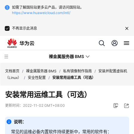
如需了解国际站更多云产品，请访问国际站。
https://www.huaweicloud.com/intl/
不再显示此消息
裸金属服务器 BMS
文档首页
/
裸金属服务器 BMS
/
私有镜像制作指南
/
安装并配置虚拟机
（Linux）
/
安全性配置
/
安装常用运维工具（可选）
最
安装常用运维工具（可选）
新
动
更新时间：
2022-11-02 GMT+08:00
态
说明：
产
品
常见的运维必备内置软件持续更新中，常用的软件有：