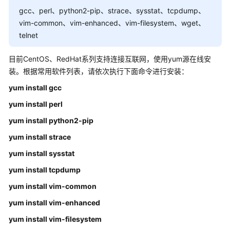
介
gcc、perl、python2-pip、strace、sysstat、tcpdump、
绍
vim-common、vim-enhanced、vim-filesystem、wget、
telnet
计
费
目前CentOS、RedHat系列支持连接互联网，使用yum源在线安
说
装。根据常用软件列表，请依次执行下面命令进行安装：
明
yum install gcc
快
yum install perl
速
入
yum install python2-pip
门
yum install strace
yum install sysstat
用
户
yum install tcpdump
指
yum install vim-common
南
yum install vim-enhanced
私
yum install vim-filesystem
有