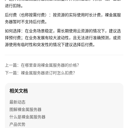
介
进行扣除。
绍
后付费（也称按需付费）：按资源的实际使用时长计费，裸金属服
务器暂时不支持后付费。
计
费
如何选择：在业务场景稳定，需长期使用云资源的情况下，建议选
说
择预付费；在业务发展有较大波动性，且无法进行准确预测，或资
明
源使用有临时性和突发性的情况下建议选择后付费。
裸
金
上一篇：在哪里查询裸金属服务器的价格？
属
下一篇：裸金属服务器退订时怎么扣费？
服
务
器
相关文档
计
费
最新动态
概
图解裸金属服务器
述
什么是裸金属服务器
裸
产品优势