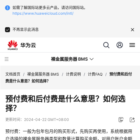
如需了解国际站更多云产品，请访问国际站。
https://www.huaweicloud.com/intl/
不再显示此消息
裸金属服务器 BMS
文档首页
/
裸金属服务器 BMS
/
计费说明
/
计费FAQ
/
预付费和后付
费是什么意思？如何选择？
最
预付费和后付费是什么意思？如何选
新
择？
动
态
更新时间：
2024-04-22 GMT+08:00
产
预付费：一般为包年包月的购买形式，先购买再使用，系统根据用
品
户选择的裸金属服务器类型和数量计算购买金额，对用户账户金额