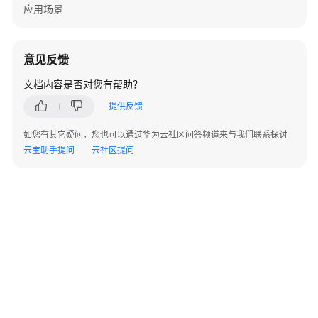
金
应用场景
属
服
务
意见反馈
器
计
文档内容是否对您有帮助？
费
提供反馈
模
式
如您有其它疑问，您也可以通过华为云社区问答频道来与我们联系探讨
云宝助手提问
云社区提问
计
费
项
计
费
样
例
续