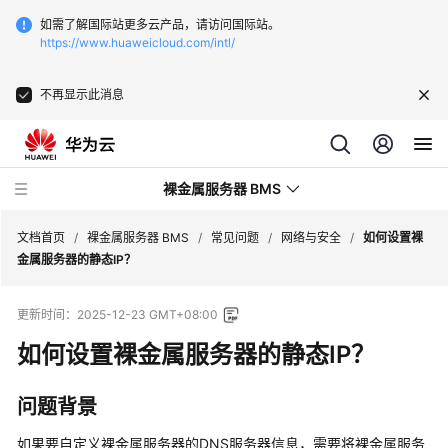
如需了解国际站更多云产品，请访问国际站。
https://www.huaweicloud.com/intl/
不再显示此消息
裸金属服务器 BMS
文档首页
/
裸金属服务器 BMS
/
常见问题
/
网络与安全
/
如何设置裸
金属服务器的静态IP？
最
更新时间：
2025-12-23 GMT+08:00
新
动
如何设置裸金属服务器的静态IP？
态
问题背景
产
品
如果要自定义裸金属服务器的DNS服务器信息，需要将裸金属服务