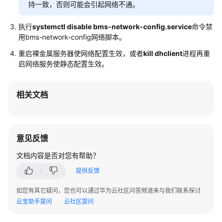
持一致，否则可能会引起网络不通。
场
景
代
执行
systemctl disable bms-network-config.service
命令禁
用bms-network-config网络脚本。
码
示
重启裸金属服务器使网络配置生效，或者
kill dhclient
进程再重
例
启网络服务使静态配置生效。
常
见
相关文档
问
题
意见反馈
产
品
文档内容是否对您有帮助？
咨
询
提供反馈
如您有其它疑问，您也可以通过华为云社区问答频道来与我们联系探讨
服
云宝助手提问
云社区提问
务
器