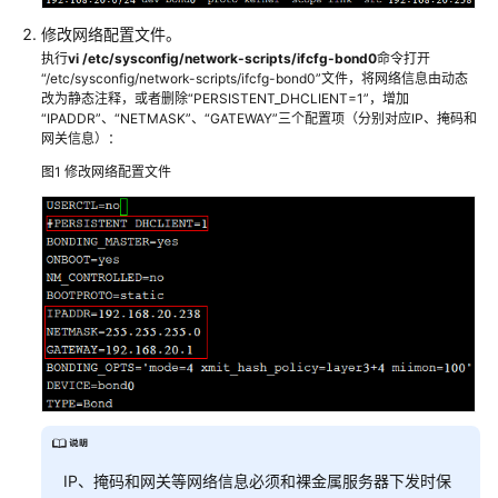
镜
像
修改网络配置文件。
制
执行
vi /etc/sysconfig/network-scripts/ifcfg-bond0
命令打开
“/etc/sysconfig/network-scripts/ifcfg-bond0”文件，将网络信息由动态
作
改为静态注释，或者删除“PERSISTENT_DHCLIENT=1”，增加
指
“IPADDR”、“NETMASK”、“GATEWAY”三个配置项（分别对应IP、掩码和
南
网关信息）：
图1
修改网络配置文件
最
佳
实
践
API
参
考
SDK
参
考
IP、掩码和网关等网络信息必须和裸金属服务器下发时保