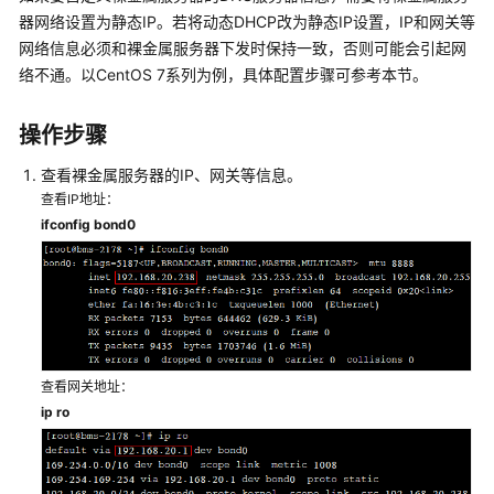
介
器网络设置为静态IP。若将动态DHCP改为静态IP设置，IP和网关等
绍
网络信息必须和裸金属服务器下发时保持一致，否则可能会引起网
络不通。以CentOS 7系列为例，具体配置步骤可参考本节。
计
费
操作步骤
说
明
查看裸金属服务器的IP、网关等信息。
查看IP地址：
快
ifconfig bond0
速
入
门
用
户
指
查看网关地址：
南
ip ro
私
有