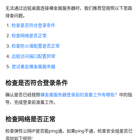
介
无法通过远程桌面连接裸金属服务器时，我们推荐您按照以下思路
绍
排查问题。
计
检查是否符合登录条件
费
检查网络是否正常
说
明
检查防火墙配置是否正常
远程访问端口配置异常
快
速
尝试重启裸金属服务器
入
门
检查是否符合登录条件
用
确认是否已经按照
裸金属服务器登录前的准备工作有哪些？
中的指
户
导，完成登录前准备工作。
指
南
检查网络是否正常
私
检查弹性公网IP是否能ping通。如果ping不通，检查安全组是否已
有
添加如下规则：