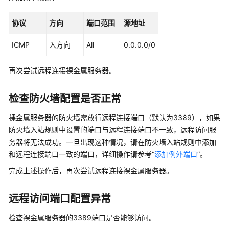
镜
像
协议
方向
端口范围
源地址
制
作
ICMP
入方向
All
0.0.0.0/0
指
南
再次尝试远程连接裸金属服务器。
最
佳
检查防火墙配置是否正常
实
裸金属服务器的防火墙需放行远程连接端口（默认为3389），如果
践
防火墙入站规则中设置的端口与远程连接端口不一致，远程访问服
API
务器将无法成功。一旦出现这种情况，请在防火墙入站规则中添加
参
和远程连接端口一致的端口，详细操作请参考“
添加例外端口
”。
考
完成上述操作后，再次尝试远程连接裸金属服务器。
SDK
远程访问端口配置异常
参
考
检查裸金属服务器的3389端口是否能够访问。