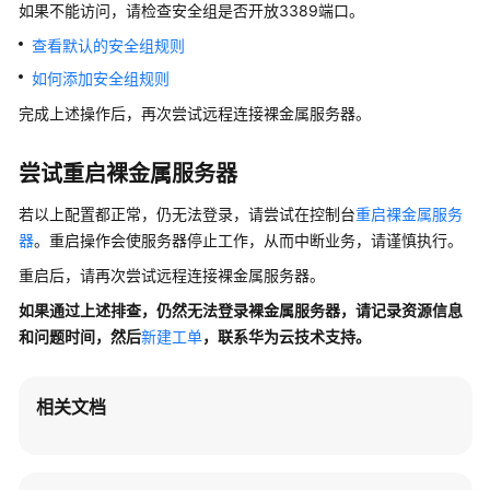
场
如果不能访问，请检查安全组是否开放3389端口。
景
查看默认的安全组规则
代
如何添加安全组规则
码
示
完成上述操作后，再次尝试远程连接裸金属服务器。
例
尝试重启裸金属服务器
常
见
若以上配置都正常，仍无法登录，请尝试在控制台
重启裸金属服务
问
器
。重启操作会使服务器停止工作，从而中断业务，请谨慎执行。
题
重启后，请再次尝试远程连接裸金属服务器。
产
如果通过上述排查，仍然无法登录裸金属服务器，请记录资源信息
品
和问题时间，然后
新建工单
，联系华为云技术支持。
咨
询
相关文档
服
务
器