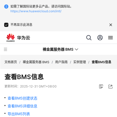
如需了解国际站更多云产品，请访问国际站。
https://www.huaweicloud.com/intl/
不再显示此消息
裸金属服务器 BMS
文档首页
/
裸金属服务器 BMS
/
用户指南
/
实例管理
/
查看BMS信息
查看BMS信息
最
新
更新时间：
2025-12-31 GMT+08:00
动
态
查看BMS创建状态
查看BMS详细信息
产
品
导出BMS列表