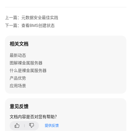
介
绍
上一篇：元数据安全最佳实践
计
下一篇：查看BMS创建状态
费
说
明
相关文档
最新动态
快
速
图解裸金属服务器
入
什么是裸金属服务器
门
产品优势
应用场景
用
户
指
意见反馈
南
文档内容是否对您有帮助？
通
提供反馈
过