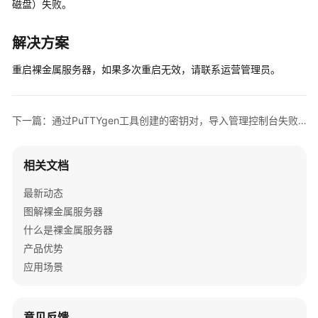
说
磁盘）失败。
明
解决方案
快
速
重启裸金属服务器，如果多次重启无效，请联系运营管理员。
入
门
下一篇：通过PuTTYgen工具创建的密钥对，导入管理控制台失败怎么办？
用
户
指
相关文档
南
最新动态
私
图解裸金属服务器
有
什么是裸金属服务器
镜
产品优势
像
应用场景
制
作
指
意见反馈
南