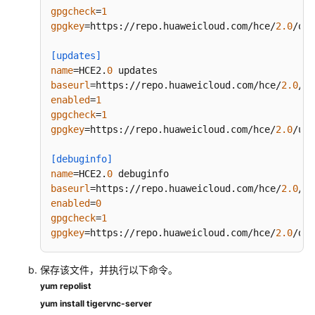
镜
gpgcheck
=
1
像
gpgkey
=https://repo.huaweicloud.com/hce/
2.0
/os/
制
作
[updates]
指
name
=HCE2.
0
南
baseurl
=https://repo.huaweicloud.com/hce/
2.0
/up
enabled
=
1
gpgcheck
=
1
制
gpgkey
=https://repo.huaweicloud.com/hce/
2.0
/upd
作
镜
[debuginfo]
像
name
=HCE2.
0
准
baseurl
=https://repo.huaweicloud.com/hce/
2.0
/de
备
enabled
=
0
gpgcheck
=
1
创
gpgkey
=https://repo.huaweicloud.com/hce/
2.0
/deb
建
虚
保存该文件，并执行以下命令。
拟
yum repolist
机
yum install tigervnc-server