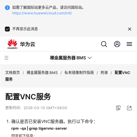
如需了解国际站更多云产品，请访问国际站。
https://www.huaweicloud.com/intl/
不再显示此消息
裸金属服务器 BMS
文档首页
/
裸金属服务器 BMS
/
私有镜像制作指南
/
附录
/
配置VNC
服务
最
配置VNC服务
新
动
更新时间：
2026-03-10 GMT+08:00
态
确认是否已安装VNC服务器。执行以下命令：
产
rpm -qa | grep tigervnc-server
品
回显如下信息：