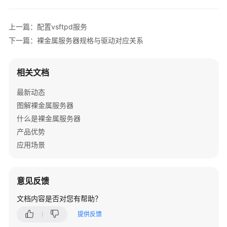
属
服
务
上一篇：配置vsftpd服务
器
下一篇：裸金属服务器规格与驱动对应关系
规
格
与
相关文档
驱
动
最新动态
对
图解裸金属服务器
应
什么是裸金属服务器
关
产品优势
系
应用场景
最
佳
意见反馈
实
践
文档内容是否对您有帮助？
提供反馈
API