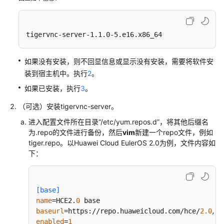
介
绍
tigervnc-server-1.1.0-5.e16.x86_64
计
费
说
如果没有安装，则不回显信息或显示没有安装，需要将软件安
明
装到宿主机中。执行
2
。
如果已安装，执行
3
。
快
速
（可选）安装tigervnc-server。
入
进入配置文件所在目录“/etc/yum.repos.d”，将其他后缀名
门
为.repo的文件进行备份，然后
vim
新建一个repo文件，例如
tiger.repo。以Huawei Cloud EulerOS 2.0为例，文件内容如
用
下：
户
指
南
[base]
name
=HCE2.
0
私
baseurl
=https://repo.huaweicloud.com/hce/
2.0
/os
有
enabled
=
1