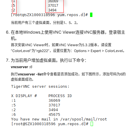
配
置
SSH
服
当前用户有三个虚拟桌面，分别是1、5、2。
务
在本地Windows上使用VNC Viewer连接VNC服务器，登录宿主
机。
配
首次安装VNC Viewer时，如果VNC Viewer为5.3.2版本，请设置
置
“ColorLevel”为“rgb222”，设置位置为：Options > Expert > ColorLevel。
vsftpd
为当前用户增加虚拟桌面。执行以下命令：
服
务
vncserver :
6
执行
vncserver -list
命令查看是否添加成功，如下图所示，添加号码为6的
虚拟桌面成功。
配
置
VNC
服
务
裸
金