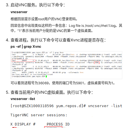
安
启动VNC服务。执行以下命令：
装
vncserver
并
根据回显提示设置root用户的VNC登录密码。
配
回显信息中出现类似这样的一条信息：Log file is /root/.vnc/rhel:1.log。其
置
中，“1”表示当前用户分配的是VNC的第一个虚拟桌面。
虚
查看进程。执行以下命令可以查看Xvnc进程是否存在：
拟
机
ps -ef | grep Xvnc
（Linux）
获
取
镜
可以看到进程号为36069，使用的端口号为5901，虚拟桌面号码为1。
像
查看当前用户的VNC虚拟桌面。执行以下命令：
FAQ
vncserver -list
附
录