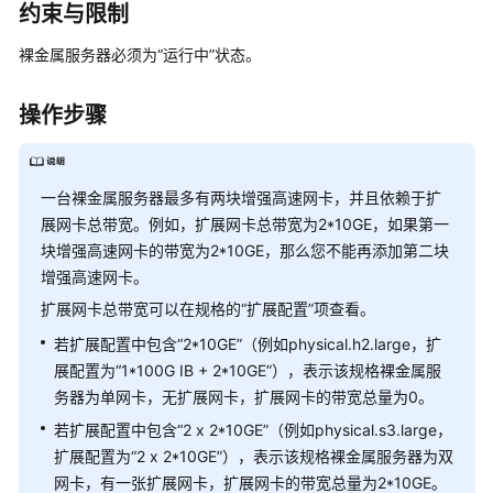
介
约束与限制
绍
裸金属服务器必须为“运行中”状态。
计
费
操作步骤
说
明
一台裸金属服务器最多有两块增强高速网卡，并且依赖于扩
快
展网卡总带宽。例如，扩展网卡总带宽为2*10GE，如果第一
速
块增强高速网卡的带宽为2*10GE，那么您不能再添加第二块
入
增强高速网卡。
门
扩展网卡总带宽可以在规格的“扩展配置”项查看。
用
若扩展配置中包含“2*10GE”（例如physical.h2.large，扩
户
展配置为“1*100G IB + 2*10GE”），表示该规格裸金属服
指
务器为单网卡，无扩展网卡，扩展网卡的带宽总量为0。
南
若扩展配置中包含“2 x 2*10GE”（例如physical.s3.large，
通
扩展配置为“2 x 2*10GE”），表示该规格裸金属服务器为双
过
网卡，有一张扩展网卡，扩展网卡的带宽总量为2*10GE。