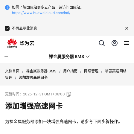
如需了解国际站更多云产品，请访问国际站。
https://www.huaweicloud.com/intl/
不再显示此消息
裸金属服务器 BMS
文档首页
/
裸金属服务器 BMS
/
用户指南
/
网络管理
/
增强高速网络
管理
/
添加增强高速网卡
最
更新时间：
2025-12-31 GMT+08:00
新
动
添加增强高速网卡
态
为裸金属服务器添加一块增强高速网卡，请参考下面步骤操作。
产
品