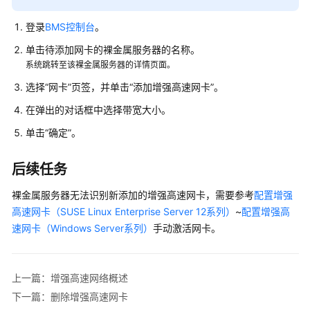
IAM
授
登录
BMS控制台
。
予
单击待添加网卡的裸金属服务器的名称。
使
系统跳转至该裸金属服务器的详情页面。
用
BMS
选择“网卡”页签，并单击“添加增强高速网卡”。
的
在弹出的对话框中选择带宽大小。
权
限
单击“确定”。
实
后续任务
例
管
裸金属服务器无法识别新添加的增强高速网卡，需要参考
配置增强
理
高速网卡（SUSE Linux Enterprise Server 12系列）
~
配置增强高
速网卡（Windows Server系列）
手动激活网卡。
私
有
镜
上一篇：增强高速网络概述
像
下一篇：删除增强高速网卡
管