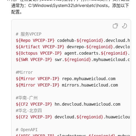
说
通常为：C:\Windows\System32\drivers\etc\hosts，添加以下
明
配置。
快
速
# 服务VPCEP  
入
${Repo VPCEP-IP}
 codehub-
${regionid}
门
${Artifact VPCEP-IP}
 devrepo-
${regionid}
${Octopus VPCEP-IP}
 agent.codearts.
${regionid}
用
${SWR VPCEP-IP}
 swr.
${regionid}
.myhuaweicloud.com 
户
指
#Mirror
南
${Mirror VPCEP-IP}
${Mirror VPCEP-IP}
 mirrors.huaweicloud.com  

华
#华南-广州
为
${CF2 VPCEP-IP}
云
#华北-北京四
码
${CF2 VPCEP-IP}
 devcloud.
${regionid}
.huaweicloud.c
道
（CodeArts）
# OpenAPI  
使