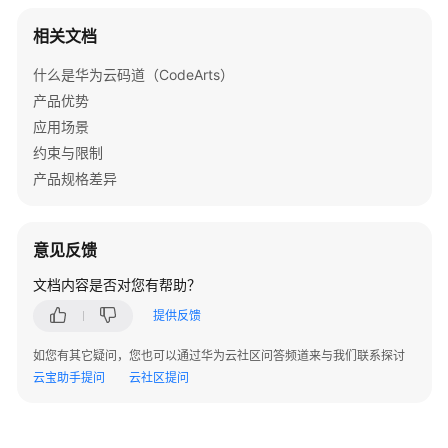
理
CodeArts
相关文档
项
目
什么是华为云码道（CodeArts）
角
产品优势
色
应用场景
权
约束与限制
限
产品规格差异
管
理
CodeArts
意见反馈
项
文档内容是否对您有帮助？
目
消
提供反馈
息
如您有其它疑问，您也可以通过华为云社区问答频道来与我们联系探讨
通
云宝助手提问
云社区提问
知
设
置