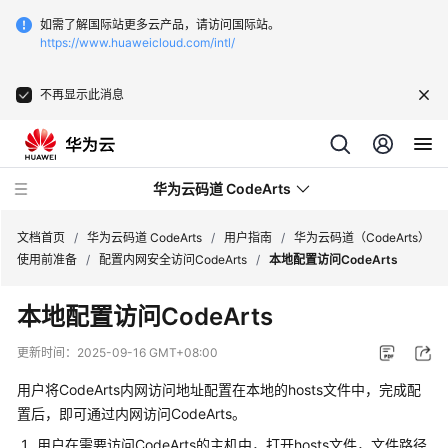
如需了解国际站更多云产品，请访问国际站。
https://www.huaweicloud.com/intl/
不再显示此消息
华为云码道 CodeArts
文档首页
/
华为云码道 CodeArts
/
用户指南
/
华为云码道（CodeArts）
使用前准备
/
配置内网安全访问CodeArts
/
本地配置访问CodeArts
产
本地配置访问CodeArts
品
介
更新时间：
2025-09-16 GMT+08:00
绍
用户将CodeArts内网访问地址配置在本地的hosts文件中，完成配
计
置后，即可通过内网访问CodeArts。
费
用户在需要访问CodeArts的主机中，打开hosts文件，文件路径