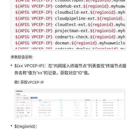
${APIG VPCEP-IP}
 cloudoctopus.
${regionid}
用
${APIG VPCEP-IP}
 codehub-ext.
${regionid}
前
${APIG VPCEP-IP}
 cloudbuild-ext.
${regionid}
准
${APIG VPCEP-IP}
 cloudpipeline-ext.
${regionid}
备
${APIG VPCEP-IP}
 cloudtest-ext.
${regionid}
${APIG VPCEP-IP}
 projectman-ext.
${regionid}
设
${APIG VPCEP-IP}
 codearts-check.
${regionid}
置
${APIG VPCEP-IP}
 docman.
${regionid}
CodeArts
${APIG VPCEP-IP}
 codearts-deploy.
${regionid}
.myhu
控
参数取值说明：
制
${xx VPCEP-IP}：在“内网接入终端节点”列表查找“终端节点服
台
务名称”值为“xx”的记录，获取对应“ID”值。
权
限
图1
获取VPCEP-IP
购
买
CodeArts
新
${regionid}：
建