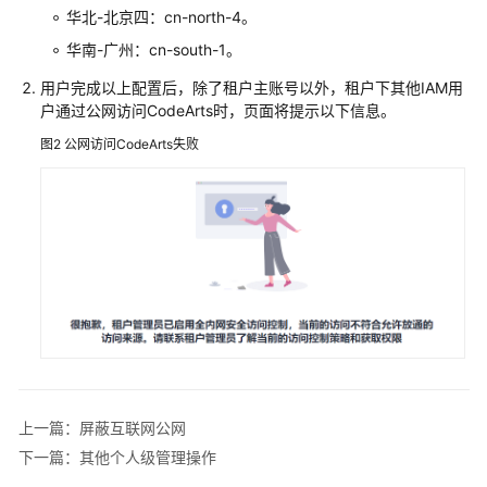
CodeArts
华北-北京四：cn-north-4。
项
华南-广州：cn-south-1。
目
用户完成以上配置后，除了租户主账号以外，租户下其他IAM用
新
户通过公网访问CodeArts时，页面将提示以下信息。
建
图2
公网访问CodeArts失败
CodeArts
项
目
群
添
加
CodeArts
项
目
成
员
上一篇：屏蔽互联网公网
下一篇：其他个人级管理操作
管