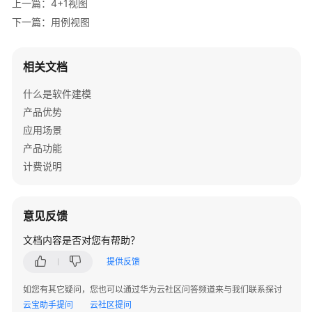
上一篇：4+1视图
开
下一篇：用例视图
发
视
相关文档
图
什么是软件建模
部
产品优势
署
应用场景
视
图
产品功能
计费说明
运
行
视
意见反馈
图
文档内容是否对您有帮助？
架
提供反馈
构
信
如您有其它疑问，您也可以通过华为云社区问答频道来与我们联系探讨
息
云宝助手提问
云社区提问