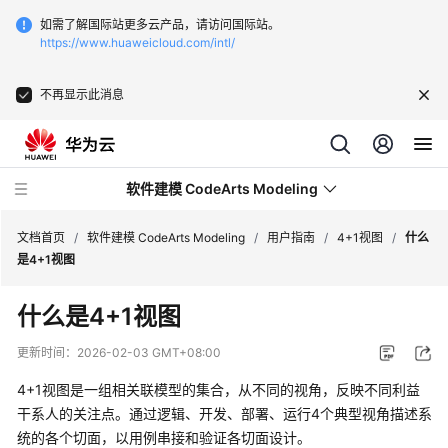
如需了解国际站更多云产品，请访问国际站。
https://www.huaweicloud.com/intl/
不再显示此消息
软件建模 CodeArts Modeling
文档首页
/
软件建模 CodeArts Modeling
/
用户指南
/
4+1视图
/
什么
是4+1视图
产
什么是4+1视图
品
介
更新时间：
2026-02-03 GMT+08:00
绍
4+1视图是一组相关联模型的集合，从不同的视角，反映不同利益
快
干系人的关注点。通过逻辑、开发、部署、运行4个典型视角描述系
速
统的各个切面，以用例串接和验证各切面设计。