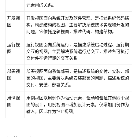
4+1
元素间的关系。
视
图
开发视
开发视图面向系统开发及软件管理，是描述系统代码结
图
构，构建结构的视图，主要解决系统技术实现和开发的
什
问题，它依托逻辑视图，描述代码、构建结构。
么
是
运行视
运行视图面向系统运行，是描述系统启动过程、运行期
4+1
图
交互的视图，主要解决系统运行期交互，描述各可执行
视
交付件在运行期的交互关系。
图
部署视
部署视图面向系统部署，是描述系统的交付、安装、部
图
署的视图，主要解决系统安装部署的问题，描述系统的
用
交付、安装、部署关系。
例
视
用例视
用例视图以用例作为驱动元素，驱动和验证其他四个视
图
图
图的设计，用例视图不增加设计元素，仅增加用例作为
输入，因此作为
“+1”
视图。
逻
辑
视
图