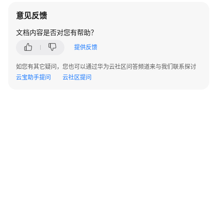
程
意见反馈
管
文档内容是否对您有帮助？
理
提供反馈
PerfTest
测
如您有其它疑问，您也可以通过华为云社区问答频道来与我们联系探讨
试
云宝助手提问
云社区提问
工
程
为
PerfTest
测
试
工
程
设
置
智
能