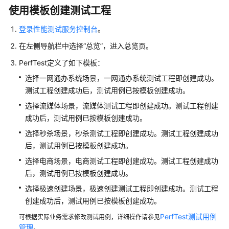
测
使用模板创建测试工程
试
(CodeArts
登录性能测试服务控制台
。
PerfTest)
在左侧导航栏中选择
“总览”
，进入总览页。
使
用
PerfTest定义了如下模板：
流
选择一网通办系统场景，一网通办系统测试工程即创建成功。
程
测试工程创建成功后，测试用例已按模板创建成功。
选择流媒体场景，流媒体测试工程即创建成功。测试工程创建
通
成功后，测试用例已按模板创建成功。
过
IAM
选择秒杀场景，秒杀测试工程即创建成功。测试工程创建成功
授
后，测试用例已按模板创建成功。
予
选择电商场景，电商测试工程即创建成功。测试工程创建成功
使
后，测试用例已按模板创建成功。
用
CodeArts
选择极速创建场景，极速创建测试工程即创建成功。测试工程
PerfTest
创建成功后，测试用例已按模板创建成功。
的
PerfTest测试用例
可根据实际业务需求修改测试用例，详细操作请参见
权
管理
。