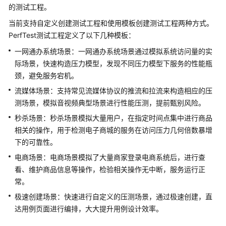
介
的测试工程。
绍
当前支持自定义创建测试工程和使用模板创建测试工程两种方式。
PerfTest测试工程定义了以下几种模板：
计
费
一网通办系统场景：一网通办系统场景通过模拟系统访问量的实
说
际场景，快速构造压力模型，发现不同压力模型下服务的性能瓶
明
颈，避免服务宕机。
流媒体场景：支持常见流媒体协议的推流和拉流来构造相应的压
快
测场景，模拟音视频典型场景进行性能压测，提前甄别风险。
速
入
秒杀场景：秒杀场景模拟大量用户，在指定时间点集中进行商品
门
相关的操作，用于检测电子商城的服务在访问压力几何倍数暴增
下的可靠性。
用
电商场景：电商场景模拟了大量商家登录电商系统后，进行查
户
看、维护商品信息等操作，检验相关操作无中断，服务运行正
指
常。
南
极速创建场景：快速进行自定义的压测场景，通过极速创建，直
达用例页面进行编排，大大提升用例设计效率。
性
能