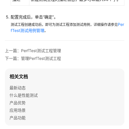
试
资
源
配置完成后，单击
“
确定
”
。
组
Per
测试工程创建成功后，即可为测试工程添加测试用例，详细操作请参见
管
fTest测试用例管理
。
理
PerfTest
上一篇：PerfTest测试工程管理
测
试
下一篇：管理PerfTest测试工程
工
程
相关文档
管
理
最新动态
什么是性能测试
创
产品优势
建
PerfTest
应用场景
测
产品功能
试
工