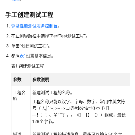
限
手工创建测试工程
访
问
登录性能测试服务控制台
。
CodeArts
PerfTest
在左侧导航栏中选择
“PerfTest测试工程”
。
服
单击
“
创建测试工程
”
。
务
首
参照
表1
设置基本信息。
页
表1
创建测试工程
购
参数
参数说明
买
CodeArts
工程名
新建测试工程的名称。
PerfTest
称
工程名称只能以汉字、字母、数字、常用中英文符
套
号（_/.,|`'~;:-+=×…!@#$%^&*?()<> {} []
餐
—！：；、￥‘’“”？，。《》【】（））组成，最长
包
128个字节。
测
描述
新建测试工程的描述信息，最多可以输入50个字。