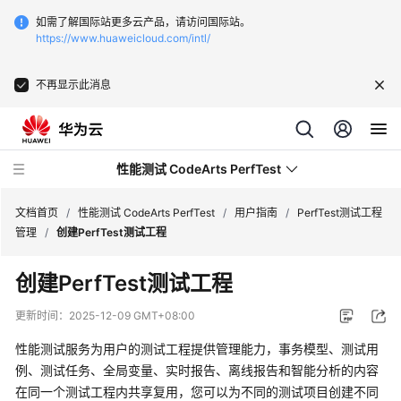
如需了解国际站更多云产品，请访问国际站。
https://www.huaweicloud.com/intl/
不再显示此消息
性能测试 CodeArts PerfTest
文档首页
/
性能测试 CodeArts PerfTest
/
用户指南
/
PerfTest测试工程
管理
/
创建PerfTest测试工程
最
创建PerfTest测试工程
新
动
更新时间：
2025-12-09 GMT+08:00
态
性能测试服务为用户的测试工程提供管理能力，事务模型、测试用
产
例、测试任务、全局变量、实时报告、离线报告和智能分析的内容
品
在同一个测试工程内共享复用，您可以为不同的测试项目创建不同