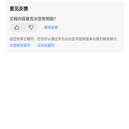
考
意见反馈
常
文档内容是否对您有帮助？
见
提供反馈
问
题
如您有其它疑问，您也可以通过华为云社区问答频道来与我们联系探讨
云宝助手提问
云社区提问
整
体
咨
询
类
问
题
需
求
管
理
常