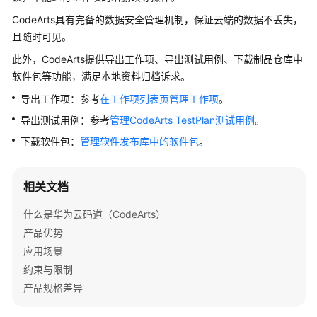
说
CodeArts具有完备的数据安全管理机制，保证云端的数据不丢失，
明
且随时可见。
快
此外，CodeArts提供导出工作项、导出测试用例、下载制品仓库中
速
软件包等功能，满足本地资料归档诉求。
入
导出工作项：参考
在工作项列表页管理工作项
。
门
导出测试用例：参考
管理CodeArts TestPlan测试用例
。
用
下载软件包：
管理软件发布库中的软件包
。
户
指
南
相关文档
最
什么是华为云码道（CodeArts）
佳
产品优势
实
应用场景
践
约束与限制
产品规格差异
API
参