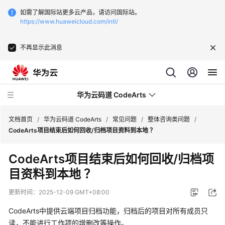
如需了解国际站更多云产品，请访问国际站。
https://www.huaweicloud.com/intl/
不再显示此消息
华为云码道 CodeArts
文档首页
/
华为云码道 CodeArts
/
常见问题
/
整体咨询类问题
/
CodeArts项目结束后如何回收/归档项目资料到本地 ？
产
CodeArts项目结束后如何回收/归档项
品
目资料到本地 ？
介
绍
更新时间：
2025-12-09 GMT+08:00
计
CodeArts中提供云端项目归档功能，归档后的项目对所有成员只
费
读，不能进行工作项的增删改等操作。