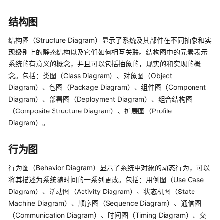
入
门
结构图
用
结构图（Structure Diagram）显示了系统及其部件在不同抽象和实
户
现级别上的静态结构以及它们如何相互关联。结构图中的元素表示
指
系统的有意义的概念，并且可以包括抽象的，现实的和实现的概
南
念。包括：类图（Class Diagram）、对象图（Object
Diagram）、包图（Package Diagram）、组件图（Component
开
Diagram）、部署图（Deployment Diagram）、组合结构图
通
（Composite Structure Diagram）、扩展图（Profile
并
Diagram）。
授
权
使
行为图
用
行为图（Behavior Diagram）显示了系统中对象的动态行为，可以
CodeArts
将其描述为系统随时间的一系列更改。包括：用例图（Use Case
Modeling
Diagram）、活动图（Activity Diagram）、状态机图（State
UML
Machine Diagram）、顺序图（Sequence Diagram）、通信图
（Communication Diagram）、时间图（Timing Diagram）、交