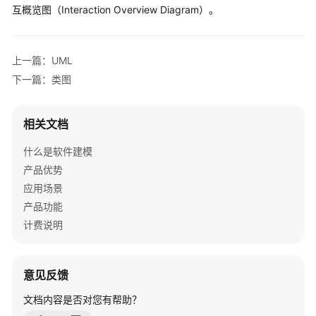
什
互概览图（Interaction Overview Diagram）。
么
是
UML
上一篇：UML
下一篇：类图
类
图
相关文档
用
例
什么是软件建模
图
产品优势
应用场景
顺
产品功能
序
计费说明
图
活
意见反馈
动
图
文档内容是否对您有帮助？