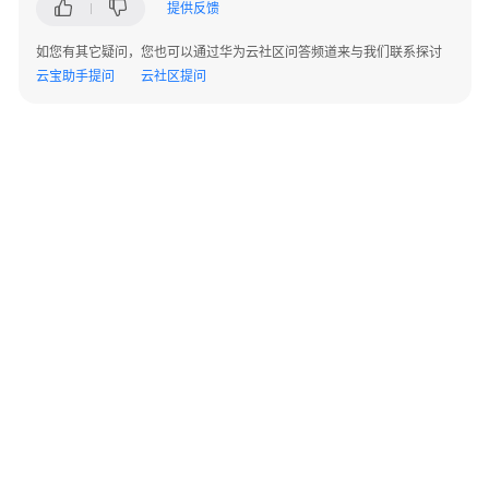
提供反馈
部
署
如您有其它疑问，您也可以通过华为云社区问答频道来与我们联系探讨
图
云宝助手提问
云社区提问
组
件
图
状
态
机
图
包
图
©2026 Huaweicloud.com 版权所有
黔ICP备20004760号-14
苏B2-20130048号
对
A2.B1.B2-20070312
象
增值电信业务经营许可证：B1.B2-20200593 | 代理域名注册服务机构：新网、西数
图
电子营业执照
贵公网安备 52990002000093号