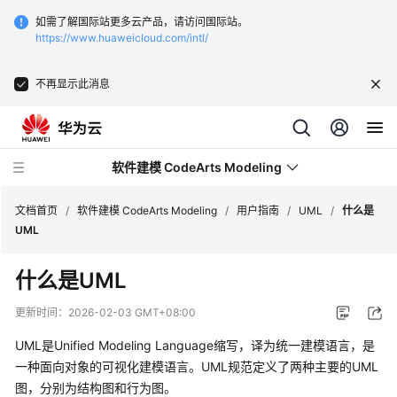
如需了解国际站更多云产品，请访问国际站。
https://www.huaweicloud.com/intl/
不再显示此消息
软件建模 CodeArts Modeling
文档首页
/
软件建模 CodeArts Modeling
/
用户指南
/
UML
/
什么是
UML
产
什么是UML
品
介
更新时间：
2026-02-03 GMT+08:00
绍
UML是Unified Modeling Language缩写，译为统一建模语言，是
快
一种面向对象的可视化建模语言。UML规范定义了两种主要的UML
速
图，分别为结构图和行为图。