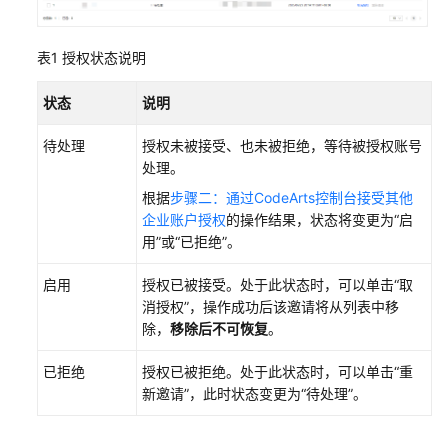
入
用
表1
授权状态说明
户
状态
说明
通
过
待处理
授权未被接受、也未被拒绝，等待被授权账号
链
处理。
接
邀
根据
步骤二：通过CodeArts控制台接受其他
请
企业账户授权
的操作结果，状态将变更为“启
用
用”或“已拒绝”。
户
启用
授权已被接受。处于此状态时，可以单击“取
消授权”，操作成功后该邀请将从列表中移
关
除，
移除后不可恢复
。
联
部
已拒绝
授权已被拒绝。处于此状态时，可以单击“重
门
新邀请”，此时状态变更为“待处理”。
管
理