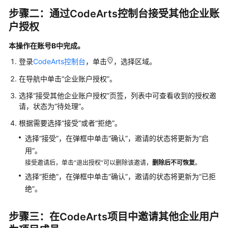
CodeArts
步骤二：通过CodeArts控制台接受其他企业账
项
户授权
目
角
本操作在账号B中完成。
色
登录
CodeArts控制台
，单击
，选择区域。
权
限
在导航中单击“企业账户授权”。
选择“接受其他企业账户授权”页签，列表中可查看收到的授权邀
管
请，状态为“待处理”。
理
CodeArts
根据需要选择“接受”或者“拒绝”。
项
选择“接受”，在弹框中单击“确认”，邀请的状态将更新为“启
目
用”。
消
接受邀请后，单击“退出授权”可以删除该邀请，
删除后不可恢复
。
息
选择“拒绝”，在弹框中单击“确认”，邀请的状态将更新为“已拒
通
知
绝”。
设
置
步骤三：在CodeArts项目中邀请其他企业用户