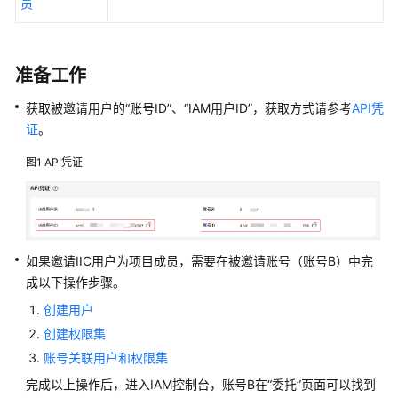
员
CodeArts
项
目
准备工作
新
建
获取被邀请用户的“账号ID”、“IAM用户ID”，获取方式请参考
API凭
CodeArts
证
。
项
图1
API凭证
目
群
添
加
如果邀请IIC用户为项目成员，需要在被邀请账号（账号B）中完
CodeArts
成以下操作步骤。
项
目
创建用户
成
创建权限集
员
账号关联用户和权限集
从
完成以上操作后，进入IAM控制台，账号B在“委托”页面可以找到