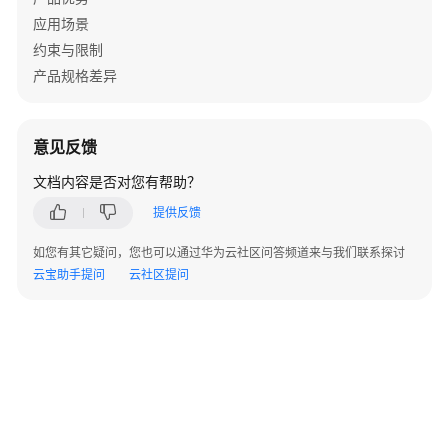
级
应用场景
管
理
约束与限制
操
产品规格差异
作
查
意见反馈
询
审
文档内容是否对您有帮助？
计
提供反馈
日
志
如您有其它疑问，您也可以通过华为云社区问答频道来与我们联系探讨
云宝助手提问
云社区提问
需
求
管
理
（CodeArts
Req）