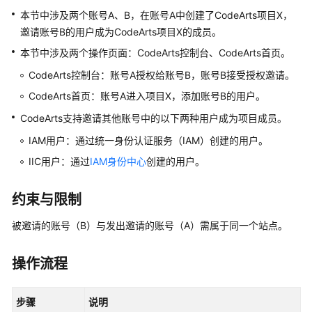
说
本节中涉及两个账号A、B，在账号A中创建了CodeArts项目X，
明
邀请账号B的用户成为CodeArts项目X的成员。
本节中涉及两个操作页面：CodeArts控制台、CodeArts首页。
快
速
CodeArts控制台：账号A授权给账号B，账号B接受授权邀请。
入
CodeArts首页：账号A进入项目X，添加账号B的用户。
门
CodeArts支持邀请其他账号中的以下两种用户成为项目成员。
用
IAM用户：通过统一身份认证服务（IAM）创建的用户。
户
IIC用户：通过
IAM身份中心
创建的用户。
指
南
约束与限制
华
被邀请的账号（B）与发出邀请的账号（A）需属于同一个站点。
为
云
码
操作流程
道
（CodeArts）
步骤
使
说明