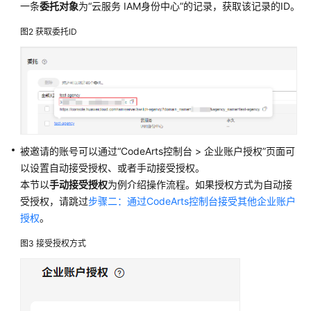
本
一条
委托对象
为“云服务 IAM身份中心”的记录，获取该记录的ID。
账
图2
获取委托ID
号
导
入
IAM
用
户
从
被邀请的账号可以通过“CodeArts控制台 > 企业账户授权”页面可
其
以设置自动接受授权、或者手动接受授权。
他
本节以
手动接受授权
为例介绍操作流程。如果授权方式为自动接
项
受授权，请跳过
步骤二：通过CodeArts控制台接受其他企业账户
目
授权
。
导
入
图3
接受授权方式
用
户
从
部