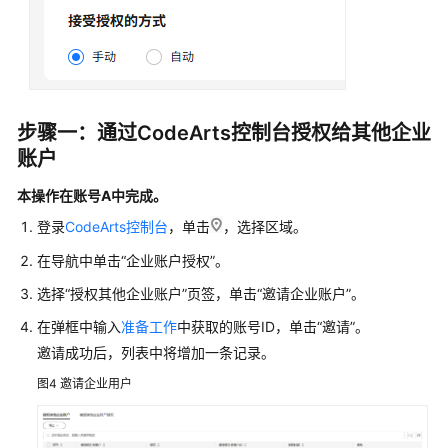
门
导
入
用
户
步骤一：通过CodeArts控制台授权给其他企业
账户
邀
请
本操作在账号A中完成。
其
他
登录
CodeArts控制台
，单击
，选择区域。
账
在导航中单击“企业账户授权”。
号
用
选择“授权其他企业账户”页签，单击“邀请企业账户”。
户
在弹框中输入
准备工作
中获取的账号ID，单击“邀请”。
邀请成功后，列表中将增加一条记录。
从
委
图4
邀请企业用户
托
中
导