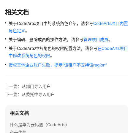
安
全
相关文档
访
问
关于CodeArts项目中的系统角色介绍，请参考
CodeArts项目内置
CodeArts
角色定义
。
关于编辑、删除成员的操作方法，请参考
管理项目成员
。
其
关于CodeArts中各角色的权限配置方法，请参考
在CodeArts项目
他
个
中修改系统角色的权限
。
人
授权其他企业账户失败，提示“该租户不支持该region”
级
管
理
上一篇：从部门导入用户
操
下一篇：从委托中导入用户
作
其
相关文档
他
租
什么是华为云码道（CodeArts）
户
产品优势