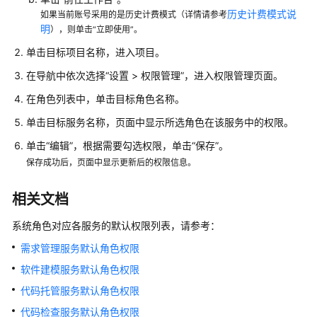
历史计费模式说
如果当前账号采用的是历史计费模式（详情请参考
置
明
），则单击“立即使用”。
CodeArts
控
单击目标项目名称，进入项目。
制
在导航中依次选择“设置 > 权限管理”，进入权限管理页面。
台
权
在角色列表中，单击目标角色名称。
限
单击目标服务名称，页面中显示所选角色在该服务中的权限。
购
单击“编辑”，根据需要勾选权限，单击“保存”。
买
保存成功后，页面中显示更新后的权限信息。
CodeArts
相关文档
新
建
系统角色对应各服务的默认权限列表，请参考：
CodeArts
需求管理服务默认角色权限
项
目
软件建模服务默认角色权限
代码托管服务默认角色权限
新
代码检查服务默认角色权限
建