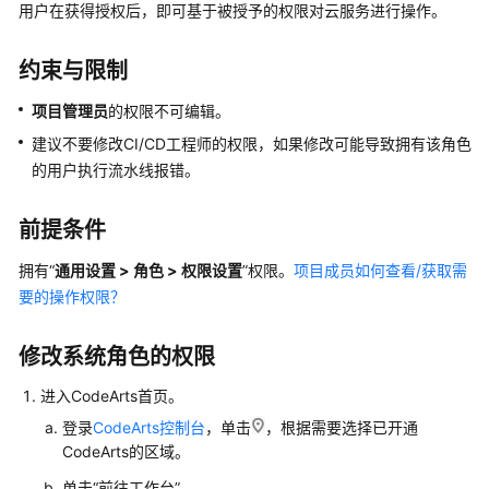
入
用户在获得授权后，即可基于被授予的权限对云服务进行操作。
门
约束与限制
用
户
项目管理员
的权限不可编辑。
指
建议不要修改CI/CD工程师的权限，如果修改可能导致拥有该角色
南
的用户执行流水线报错。
华
为
前提条件
云
拥有“
通用设置 > 角色 > 权限设置
码
”权限。
项目成员如何查看/获取需
道
要的操作权限？
（CodeArts）
使
修改系统角色的权限
用
前
进入CodeArts首页。
准
登录
CodeArts控制台
，单击
，根据需要选择已开通
备
CodeArts的区域。
单击“前往工作台”。
设