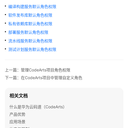
CodeArts
编译构建服务默认角色权限
项
软件发布库默认角色权限
目
私有依赖库默认角色权限
群
部署服务默认角色权限
添
流水线服务默认角色权限
加
测试计划服务默认角色权限
CodeArts
项
目
成
上一篇：管理CodeArts项目角色权限
员
下一篇：在CodeArts项目中管理自定义角色
管
理
相关文档
CodeArts
什么是华为云码道（CodeArts）
项
目
产品优势
角
应用场景
色