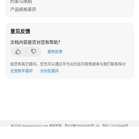
约束与限制
权
产品规格差异
限
在
意见反馈
CodeArts
项
文档内容是否对您有帮助？
目
提供反馈
中
修
如您有其它疑问，您也可以通过华为云社区问答频道来与我们联系探讨
改
云宝助手提问
云社区提问
系
统
角
色
的
权
限
©2026 Huaweicloud.com 版权所有
黔ICP备20004760号-14
苏B2-20130048号
在
A2.B1.B2-20070312
增值电信业务经营许可证：B1.B2-20200593 | 代理域名注册服务机构：新网、西数
CodeArts