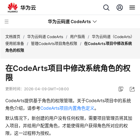
华为云码道 CodeArts
文档首页
/
华为云码道 CodeArts
/
用户指南
/
华为云码道（CodeArts）
使用前准备
/
管理CodeArts项目角色权限
/
在CodeArts项目中修改系统
角色的权限
产
品
在CodeArts项目中修改系统角色的权
介
限
绍
更新时间：
2026-04-09 GMT+08:00
计
费
CodeArts提供基于角色的权限管理。关于CodeArts项目中的系统
说
角色介绍，请参考
CodeArts项目内置角色定义
。
明
默认情况下，新创建的用户没有任何权限，需要项目管理员将其加
入项目，并给用户配置角色，才能使得用户获得角色所对应的权
快
限，这一过程称为授权。
速