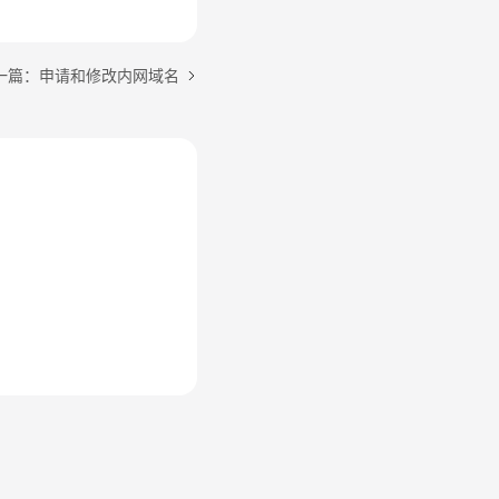
一篇：申请和修改内网域名