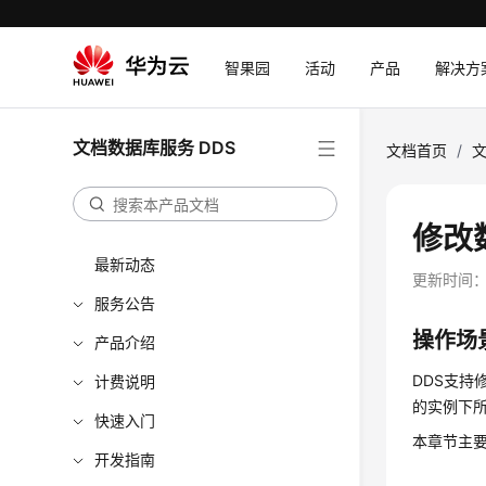
智果园
活动
产品
解决方
文档数据库服务 DDS
文档首页
/
文
修改
最新动态
更新时间
服务公告
操作场
产品介绍
DDS支
计费说明
的实例下所
快速入门
本章节主
开发指南