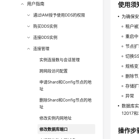
用户指南
使用须
通过IAM授予使用DDS的权限
为确保
购买DDS实例
租户被
重启中
连接DDS实例
节点扩
连接管理
切换S
实例连接数与会话管理
规格变
跨网段访问配置
删除节
申请Shard和Config节点的地
存储扩
址
异常
删除Shard和Config节点的地
数据库实
址
12017
修改实例内网地址
修改数据库端口
操作步