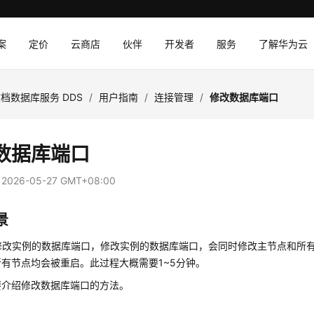
案
定价
云商店
伙伴
开发者
服务
了解华为云
档数据库服务 DDS
/
用户指南
/
连接管理
/
修改数据库端口
数据库端口
：
2026-05-27 GMT+08:00
景
持修改实例的数据库端口，修改实例的数据库端口，会同时修改主节点和所
有节点均会被重启。此过程大概需要1~5分钟。
要介绍修改数据库端口的方法。