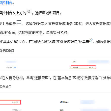
理控制台
。
理控制台左上方的
，选择区域和项目。
左上角单击
，选择
“
数据库
>
文档数据库服务 DDS
”
，进入文档数据库
管理”
页面，选择指定的实例，单击实例名称。
例“基本信息”页面，在“网络信息”区域的
“数据库端口”
处单击
，修改数据
数据库端口
以在左侧导航树，单击
“连接管理”
，在
“基本信息”
区域的
“数据库端口”
处单
实例端口