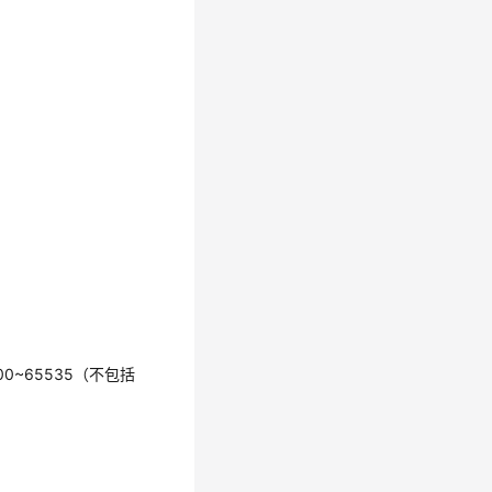
~65535（不包括