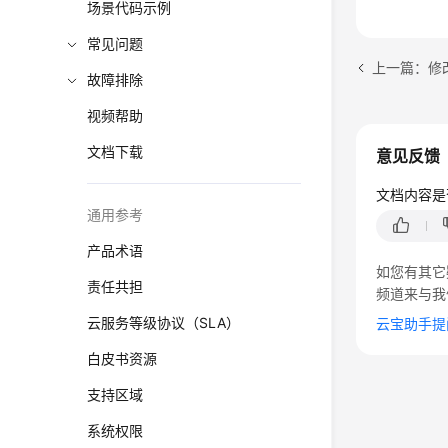
场景代码示例
常见问题
上一篇：修
故障排除
视频帮助
文档下载
意见反馈
文档内容是
通用参考
产品术语
如您有其它
责任共担
频道来与我
云服务等级协议（SLA）
云宝助手提
白皮书资源
支持区域
系统权限